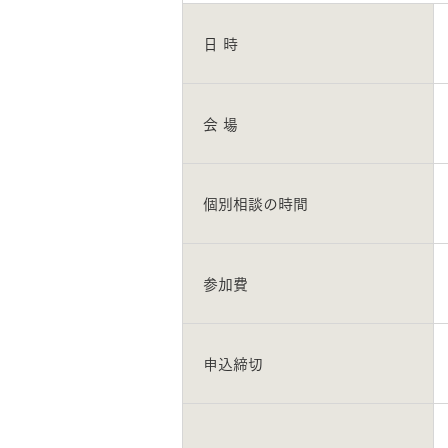
ドクタープランニュース
リフォーム事業所一覧
カ
資料請求
お問い合わせ
日 時
カタログ請求
ご相談デス
モデルハウス紹介
カタログ請求
ご相談デス
ご相談
会 場
カタログ請求
お問い合わ
個別相談の時間
参加費
建築実例
申込締切