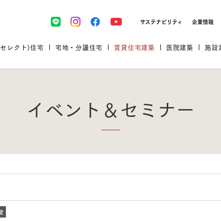
サステナビリティ
企業情報
(セレクト)住宅
宅地・分譲住宅
賃貸住宅建築
医院建築
施設
イベント＆セミナー
プロが厳選した住まいをセレク
土地・建物探しをコンサルティン
イベント＆セミナー
セミナー・相談会情報
万全のサポート
企業向け不動産活用（CRE）
開業のための物件情報
リフォーム実例
取扱商品
グ
セミナー・内覧会レポート
診療圏調査依頼
福祉・介護施設実例
企業向け不動産活用（CRE）
ランドパートナー
営
文教・保育施設実例
規格住宅｜三井ホームセレクト