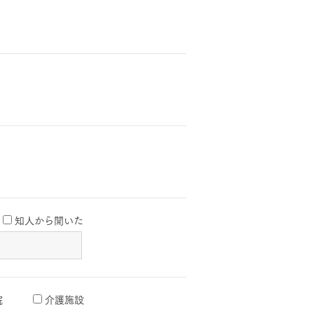
知人から聞いた
院
介護施設