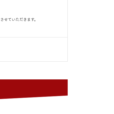
長期保証
させていただきます。
モデルハウス・
見学可能実例
土地を探す
全国エリア情報
カタログ請求
オンライン相談