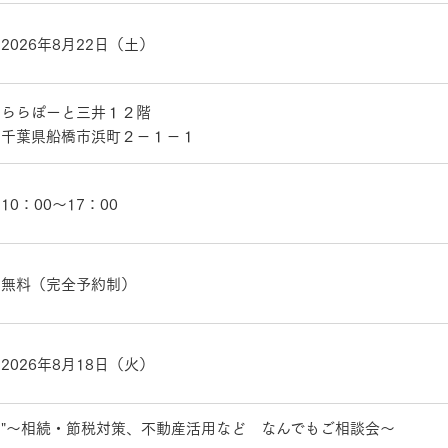
ランドパートナー一覧
商業施設実例
社宅・寮・事務所実例
タログ請求
ご相談デスク
2026年8月22日（土）
都市建築実例
ク
ク
デスク
ららぽーと三井１２階
千葉県船橋市浜町２－１－１
せフォーム
10：00～17：00
無料（完全予約制）
デザイン
全館空調
2026年8月18日（火）
"～相続・節税対策、不動産活用など なんでもご相談会～