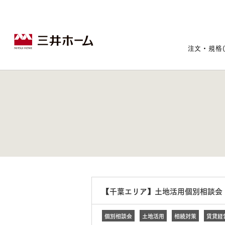
注文・規格
戸建住宅トップ
宅地・分譲住宅トップ
賃貸住宅建築トップ
医院建築トップ
木材・建材トップ
リフォームトップ
施設建築トップ
あなたの理想の住まいをかたちに
【千葉エリア】土地活用個別相談会
宅地/建築条件付宅地
木造マンションMOCXION
実例紹介
リフォームメニュー
事業本部案内
建売/戸建分譲
木造賃貸住宅MOCXSTYLE
ドクターズ宝箱
事業内容
実例紹介
既存住宅（SumStock）
実例紹介
ドクターズヴォイス
個別相談会
土地活用
相続対策
賃貸経
建築実例
選ばれる理由
注文住宅｜三井ホームオーダー