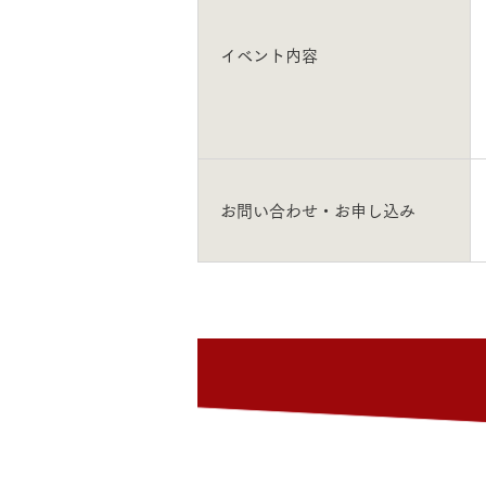
イベント内容
お住まいづくりガイド
暮らし方
共働き家族
子育て家族
多世帯
お問い合わせ・お申し込み
住宅タイプ
3・4階建て
平屋
賃貸併用住宅
モデルハウス紹介
カタロ