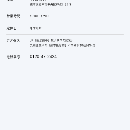
熊本県熊本市中央区神水1-24-9
営業時間
10:00～17:00
定休日
年末年始
アクセス
JR「新水前寺」駅より車で約5分
九州産交バス「熊本県庁前」バス停下車徒歩約4分
0120-47-2424
電話番号