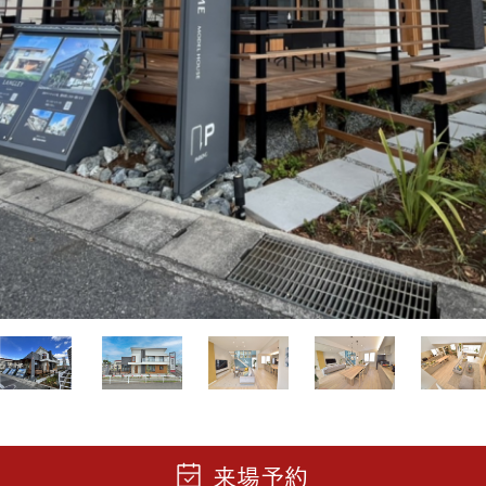
三井ホームワールド
㎥設計
家族
店舗併用住宅
多世帯住宅
別荘・リゾートハウス
グ請求
イベント情報
ご相談デスク