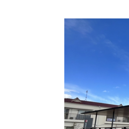
注文住宅｜三井ホームオーダー
ドクタープランニュース
リフォーム事業所一覧
カ
資料請求
お問い合わせ
カタログ請求
ご相談デス
モデルハウス紹介
カタログ請求
ご相談デス
ご相談
カタログ請求
お問い合わ
建築実例