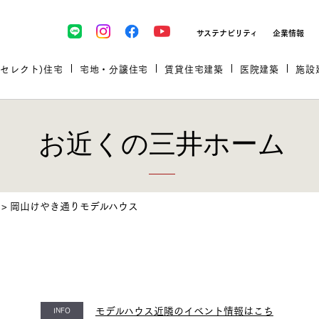
サステナビリティ
企業情報
(セレクト)住宅
宅地・分譲住宅
賃貸住宅建築
医院建築
施設
お近くの三井ホーム
プロが厳選した住まいをセレク
>
岡山けやき通りモデルハウス
土地・建物探しをコンサルティン
イベント＆セミナー
セミナー・相談会情報
万全のサポート
企業向け不動産活用（CRE）
開業のための物件情報
リフォーム実例
取扱商品
グ
セミナー・内覧会レポート
診療圏調査依頼
福祉・介護施設実例
企業向け不動産活用（CRE）
ランドパートナー
モデルハウス近隣のイベント情報はこち
INFO
文教・保育施設実例