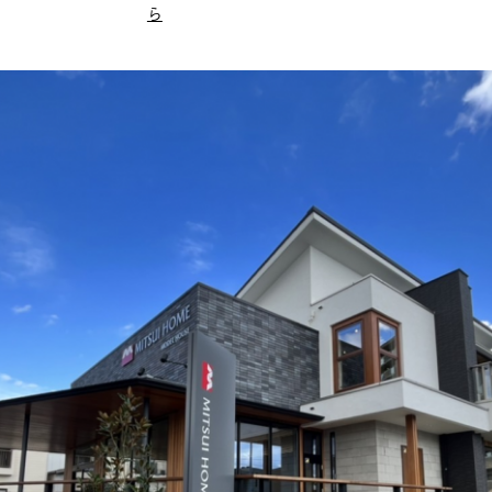
規格住宅｜三井ホームセレクト
ランドパートナー一覧
ら
商業施設実例
社宅・寮・事務所実例
タログ請求
ご相談デスク
都市建築実例
ク
ク
デスク
せフォーム
デザイン
全館空調