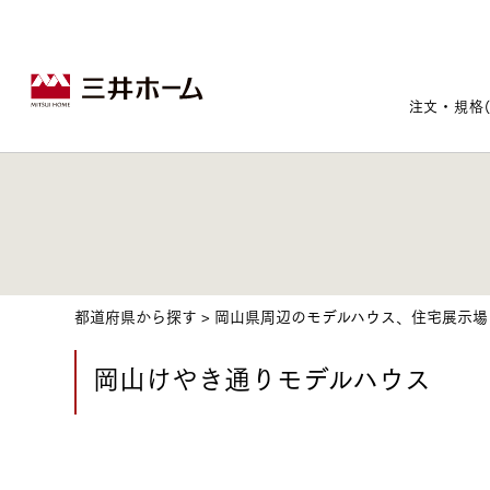
注文・規格
戸建住宅トップ
宅地・分譲住宅トップ
賃貸住宅建築トップ
医院建築トップ
木材・建材トップ
リフォームトップ
施設建築トップ
あなたの理想の住まいをかたちに
都道府県から探す
>
岡山県周辺のモデルハウス、住宅展示場
岡山けやき通りモデルハウス
宅地/建築条件付宅地
木造マンションMOCXION
実例紹介
リフォームメニュー
事業本部案内
建売/戸建分譲
木造賃貸住宅MOCXSTYLE
ドクターズ宝箱
事業内容
実例紹介
既存住宅（SumStock）
実例紹介
ドクターズヴォイス
建築実例
選ばれる理由