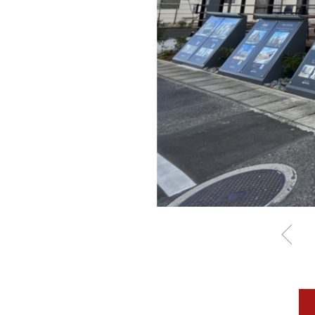
お住まいづくりガイド
暮らし方
共働き家族
子育て家族
多世帯
住宅タイプ
3・4階建て
平屋
賃貸併用住宅
モデルハウス紹介
カタロ