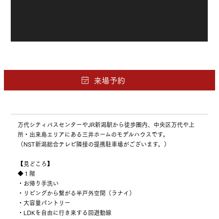
万代シティバスセンターやJR新潟駅から徒歩圏内、中央区万代や上
所・出来島エリアにある三井ホームのモデルハウスです。
（NST新潟総合テレビ隣接の提携駐車場がございます。）
【見どころ】
◆１階
・お帰り手洗い
・リビングから繋がる半戸外空間（ラナイ）
・大容量パントリー
・LDKを自由に行き来する回遊動線