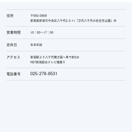
住所
〒950-0909
新潟県新潟市中央区八千代2-3-11「万代八千代の杜住宅公園」内
営業時間
10：00～17：00
定休日
年末年始
アクセス
新潟駅より八千代橋方面へ車で約5分
NST新潟総合テレビ様隣り
025-278-8531
電話番号