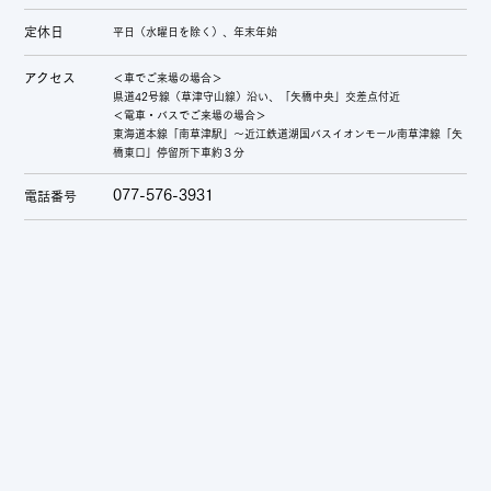
定休日
平日（水曜日を除く）、年末年始
アクセス
＜車でご来場の場合＞
県道42号線（草津守山線）沿い、「矢橋中央」交差点付近
＜電車・バスでご来場の場合＞
東海道本線「南草津駅」～近江鉄道湖国バスイオンモール南草津線「矢
橋東口」停留所下車約３分
077-576-3931
電話番号