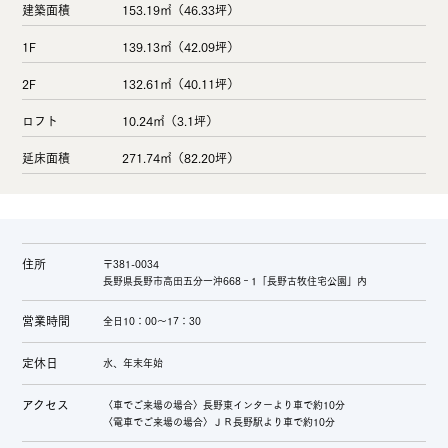
建築面積
153.19㎡（46.33坪）
1F
139.13㎡（42.09坪）
2F
132.61㎡（40.11坪）
ロフト
10.24㎡（3.1坪）
延床面積
271.74㎡（82.20坪）
住所
〒381-0034
長野県長野市高田五分一沖668‐1「長野古牧住宅公園」内
営業時間
全日10：00～17：30
定休日
水、年末年始
アクセス
〈車でご来場の場合〉長野東インターより車で約10分
〈電車でご来場の場合〉ＪＲ長野駅より車で約10分