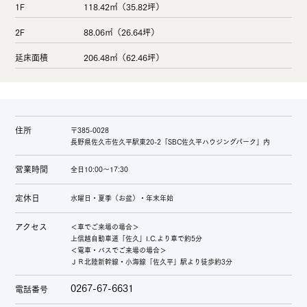
1F
118.42㎡（35.82坪）
2F
88.06㎡（26.64坪）
延床面積
206.48㎡（62.46坪）
住所
〒385-0028
長野県佐久市佐久平駅東20-2「SBC佐久平ハウジングパーク」内
営業時間
全日10:00～17:30
定休日
水曜日・夏季（お盆）・年末年始
アクセス
＜車でご来場の場合＞
上信越自動車道「佐久」I.C.より車で約5分
＜電車・バスでご来場の場合＞
ＪＲ北陸新幹線・小海線「佐久平」駅より徒歩約3分
0267-67-6631
電話番号