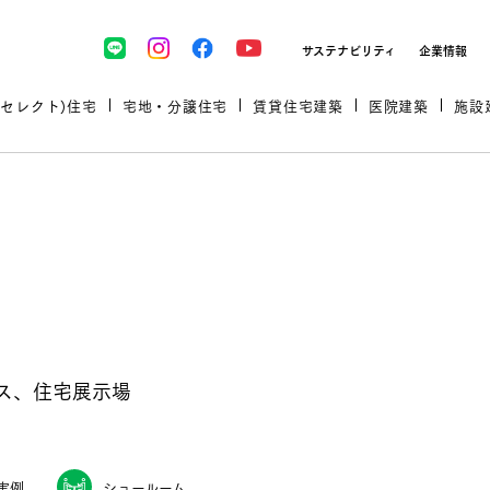
サステナビリティ
企業情報
(セレクト)住宅
宅地・分譲住宅
賃貸住宅建築
医院建築
施設
プロが厳選した住まいをセレク
ス、住宅展示場
土地・建物探しをコンサルティン
イベント＆セミナー
セミナー・相談会情報
万全のサポート
企業向け不動産活用（CRE）
開業のための物件情報
リフォーム実例
取扱商品
グ
セミナー・内覧会レポート
診療圏調査依頼
福祉・介護施設実例
企業向け不動産活用（CRE）
ランドパートナー
文教・保育施設実例
実例
ショールーム