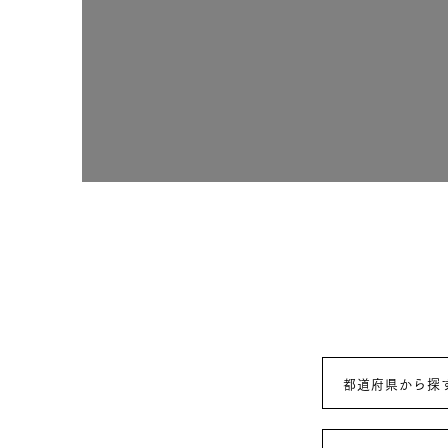
お住まいづくりガイド
暮らし方
共働き家族
子育て家族
多世帯
住宅タイプ
3・4階建て
平屋
賃貸併用住宅
モデルハウス紹介
カタロ
都道府県から探