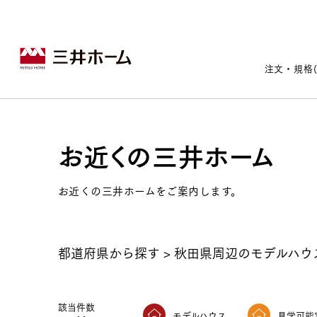
注文・規格
お近くの三井ホーム
戸建住宅トップ
宅地・分譲住宅トップ
賃貸住宅建築トップ
医院建築トップ
木材・建材トップ
リフォームトップ
施設建築トップ
あなたの理想の住まいをかたちに
お近くの三井ホームをご案内します。
都道府県から探す
>
秋田県周辺のモデルハウ
宅地/建築条件付宅地
木造マンションMOCXION
実例紹介
リフォームメニュー
事業本部案内
建売/戸建分譲
木造賃貸住宅MOCXSTYLE
ドクターズ宝箱
事業内容
実例紹介
既存住宅（SumStock）
実例紹介
ドクターズヴォイス
該当件数
建築実例
選ばれる理由
モデルハウス
見学可能