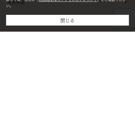
医院建築
い。
閉じる
施設建築
木材・建材
リフォーム
PAGETOP
個人情報保護方針