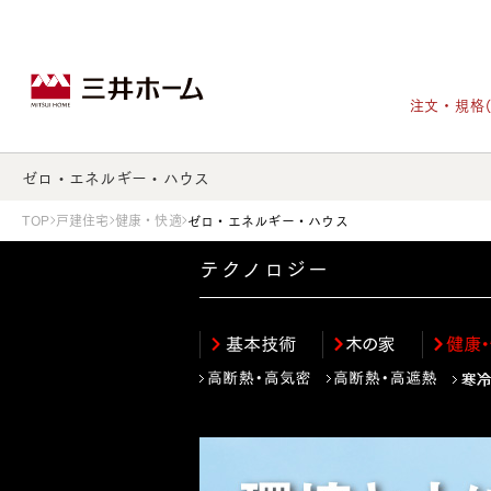
注文・規格
ゼロ・エネルギー・ハウス
TOP
戸建住宅
健康・快適
ゼロ・エネルギー・ハウス
戸建住宅トップ
宅地・分譲住宅トップ
賃貸住宅建築トップ
医院建築トップ
木材・建材トップ
リフォームトップ
施設建築トップ
テクノロジー
あなたの理想の住まいをかたちに
宅地/建築条件付宅地
木造マンションMOCXION
実例紹介
リフォームメニュー
事業本部案内
建売/戸建分譲
木造賃貸住宅MOCXSTYLE
ドクターズ宝箱
事業内容
実例紹介
既存住宅（SumStock）
実例紹介
ドクターズヴォイス
建築実例
選ばれる理由
注文住宅｜三井ホームオーダー