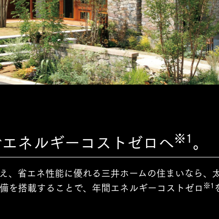
三井ホームワールド
㎥設計
家族
店舗併用住宅
多世帯住宅
別荘・リゾートハウス
※1
でエネルギーコストゼロへ
。
グ請求
イベント情報
ご相談デスク
え、省エネ性能に優れる三井ホームの住まいなら、
※1
備を搭載することで、年間エネルギーコストゼロ