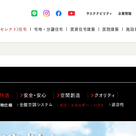
サステナビリティ
企業情報
(セレクト)住宅
宅地・分譲住宅
賃貸住宅建築
医院建築
施設
プロが厳選した住まいをセレク
土地・建物探しをコンサルティン
イベント＆セミナー
セミナー・相談会情報
万全のサポート
企業向け不動産活用（CRE）
開業のための物件情報
リフォーム実例
取扱商品
グ
セミナー・内覧会レポート
診療圏調査依頼
福祉・介護施設実例
企業向け不動産活用（CRE）
ランドパートナー
文教・保育施設実例
規格住宅｜三井ホームセレクト