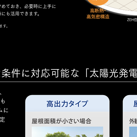
貯めておき、必要時に上手に
時にも活用できます。
ます。
m
な条件に対応可能な「太陽光発
、
も
ムに
固定