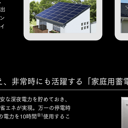
、
出
ン
イ
え、非常時にも活躍する「家庭用蓄
安な深夜電力を貯めておき、
省エネが実現。万一の停電時
※1
の電力を10時間
使用するこ