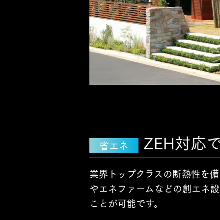
お住まいづくりガイド
暮らし方
共働き家族
子育て家族
多世帯
住宅タイプ
3・4階建て
平屋
賃貸併用住宅
ZEH対応
省エネ
モデルハウス紹介
カタロ
業界トップクラスの断熱性を備
やエネファームなどの創エネ設
ことが可能です。