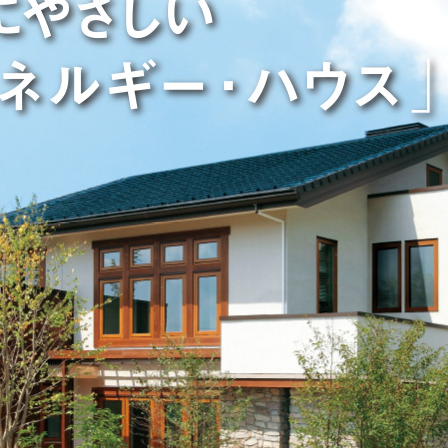
ランドパートナー一覧
商業施設実例
社宅・寮・事務所実例
タログ請求
ご相談デスク
都市建築実例
ク
ク
デスク
せフォーム
デザイン
全館空調