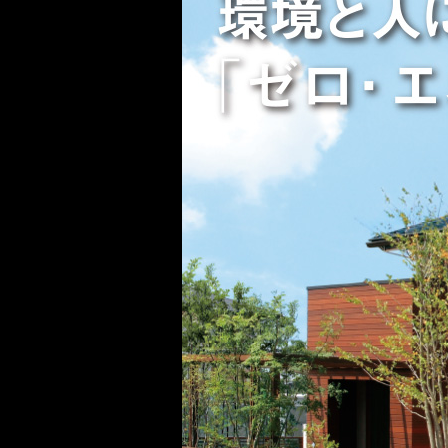
ドクタープランニュース
リフォーム事業所一覧
カ
資料請求
お問い合わせ
カタログ請求
ご相談デス
モデルハウス紹介
カタログ請求
ご相談デス
ご相談
カタログ請求
お問い合わ
建築実例