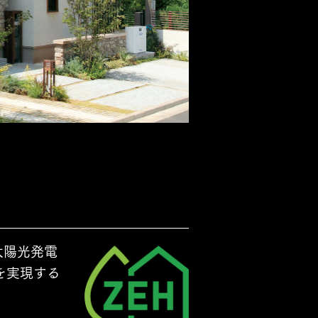
長期保証
モデルハウス・
見学可能実例
土地を探す
全国エリア情報
太陽光発電
を実現する
カタログ請求
オンライン相談