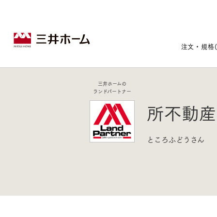
注文・規格
三井ホームの
ランドパートナー
戸建住宅トップ
宅地・分譲住宅トップ
賃貸住宅建築トップ
医院建築トップ
木材・建材トップ
リフォームトップ
所不動産
施設建築トップ
あなたの理想の住まいをかたちに
ところふどうさん
宅地/建築条件付宅地
木造マンションMOCXION
実例紹介
リフォームメニュー
事業本部案内
建売/戸建分譲
木造賃貸住宅MOCXSTYLE
ドクターズ宝箱
事業内容
実例紹介
既存住宅（SumStock）
実例紹介
ドクターズヴォイス
建築実例
選ばれる理由
注文住宅｜三井ホームオーダー