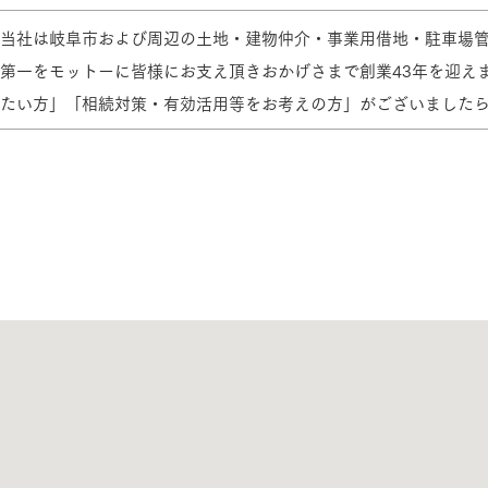
当社は岐阜市および周辺の土地・建物仲介・事業用借地・駐車場管
三井ホームワールド
㎥設計
第一をモットーに皆様にお支え頂きおかげさまで創業43年を迎え
たい方」「相続対策・有効活用等をお考えの方」がございました
家族
店舗併用住宅
多世帯住宅
別荘・リゾートハウス
グ請求
イベント情報
ご相談デスク