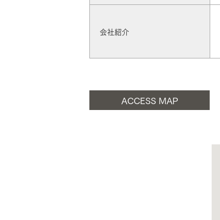
お住まいづくりガイド
会社紹介
暮らし方
共働き家族
子育て家族
多世帯
住宅タイプ
ACCESS MAP
3・4階建て
平屋
賃貸併用住宅
モデルハウス紹介
カタロ