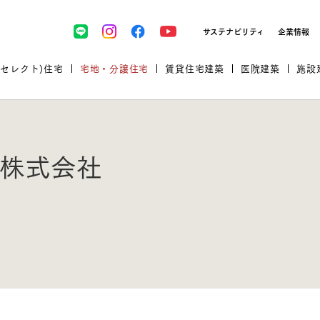
サステナビリティ
企業情報
(セレクト)住宅
宅地・分譲住宅
賃貸住宅建築
医院建築
施設
株式会社
プロが厳選した住まいをセレク
土地・建物探しをコンサルティン
イベント＆セミナー
セミナー・相談会情報
万全のサポート
企業向け不動産活用（CRE）
開業のための物件情報
リフォーム実例
取扱商品
グ
セミナー・内覧会レポート
診療圏調査依頼
福祉・介護施設実例
企業向け不動産活用（CRE）
ランドパートナー
文教・保育施設実例
規格住宅｜三井ホームセレクト