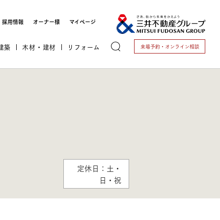
採用情報
オーナー様
マイページ
建築
木材・建材
リフォーム
来場予約・
オンライン相談
トする
定休日：土・
日・祝
これから開業される方
開業されている方