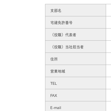
ドクタープランニュース
リフォーム事業所一覧
カ
支部名
資料請求
お問い合わせ
カタログ請求
ご相談デス
宅建免許番号
モデルハウス紹介
カタログ請求
ご相談デス
ご相談
カタログ請求
お問い合わ
（役職）代表者
（役職）当社担当者
住所
営業地域
建築実例
TEL
FAX
E-mail