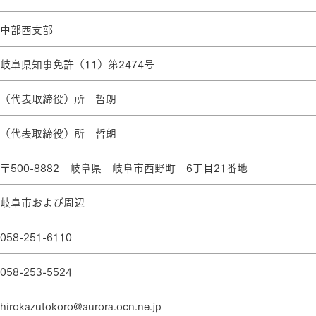
ランドパートナー一覧
商業施設実例
社宅・寮・事務所実例
タログ請求
ご相談デスク
中部西支部
都市建築実例
ク
岐阜県知事免許（11）第2474号
ク
デスク
せフォーム
（代表取締役）所 哲朗
（代表取締役）所 哲朗
〒500-8882 岐阜県 岐阜市西野町 6丁目21番地
岐阜市および周辺
デザイン
全館空調
058-251-6110
058-253-5524
hirokazutokoro@aurora.ocn.ne.jp