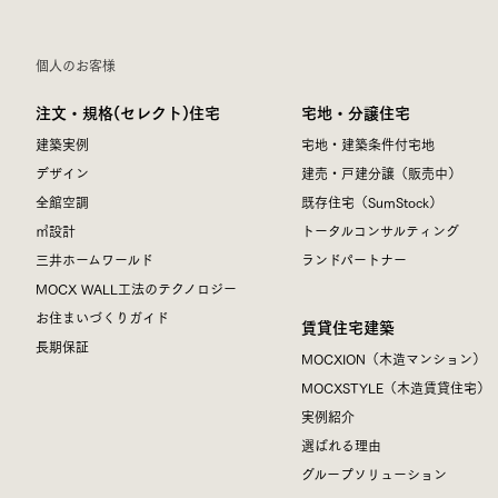
個人のお客様
注文・規格(セレクト)住宅
宅地・分譲住宅
建築実例
宅地・建築条件付宅地
デザイン
建売・戸建分譲（販売中）
全館空調
既存住宅（SumStock）
㎥設計
トータルコンサルティング
三井ホームワールド
ランドパートナー
MOCX WALL工法のテクノロジー
お住まいづくりガイド
賃貸住宅建築
長期保証
MOCXION（木造マンション）
MOCXSTYLE（木造賃貸住宅）
実例紹介
選ばれる理由
グループソリューション