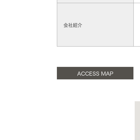
お住まいづくりガイド
会社紹介
暮らし方
共働き家族
子育て家族
多世帯
住宅タイプ
ACCESS MAP
3・4階建て
平屋
賃貸併用住宅
モデルハウス紹介
カタロ