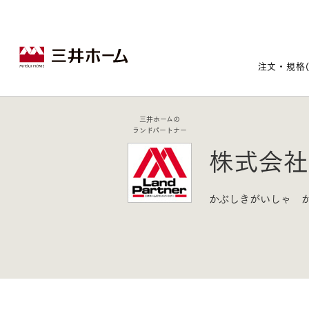
注文・規格
三井ホームの
ランドパートナー
戸建住宅トップ
宅地・分譲住宅トップ
賃貸住宅建築トップ
医院建築トップ
木材・建材トップ
リフォームトップ
株式会社
施設建築トップ
あなたの理想の住まいをかたちに
かぶしきがいしゃ 
宅地/建築条件付宅地
木造マンションMOCXION
実例紹介
リフォームメニュー
事業本部案内
建売/戸建分譲
木造賃貸住宅MOCXSTYLE
ドクターズ宝箱
事業内容
実例紹介
既存住宅（SumStock）
実例紹介
ドクターズヴォイス
建築実例
選ばれる理由
注文住宅｜三井ホームオーダー