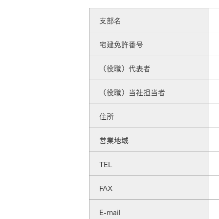
ドクタープランニュース
リフォーム事業所一覧
カ
支部名
資料請求
お問い合わせ
カタログ請求
ご相談デス
宅建免許番号
モデルハウス紹介
カタログ請求
ご相談デス
ご相談
カタログ請求
お問い合わ
（役職）代表者
（役職）当社担当者
住所
営業地域
建築実例
TEL
FAX
E-mail