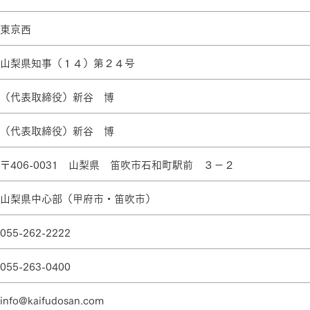
ランドパートナー一覧
商業施設実例
社宅・寮・事務所実例
タログ請求
ご相談デスク
東京西
都市建築実例
ク
山梨県知事（１４）第２４号
ク
デスク
せフォーム
（代表取締役）新谷 博
（代表取締役）新谷 博
〒406-0031 山梨県 笛吹市石和町駅前 ３－２
山梨県中心部（甲府市・笛吹市）
デザイン
全館空調
055-262-2222
055-263-0400
info@kaifudosan.com