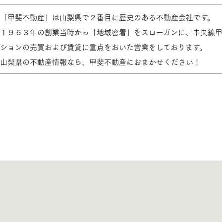
「甲斐不動産」は山梨県で２番目に歴史のある不動産会社です。
三井ホームワールド
㎥設計
１９６３年の創業当時から「地域密着」をスローガンに、中央線
ションの売買および賃貸に重点をおいた営業をしております。
山梨県の不動産情報なら、甲斐不動産におまかせください！
家族
店舗併用住宅
多世帯住宅
別荘・リゾートハウス
グ請求
イベント情報
ご相談デスク