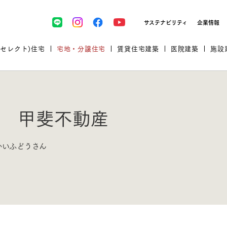
サステナビリティ
企業情報
(セレクト)住宅
宅地・分譲住宅
賃貸住宅建築
医院建築
施設
 甲斐不動産
プロが厳選した住まいをセレク
かいふどうさん
土地・建物探しをコンサルティン
イベント＆セミナー
セミナー・相談会情報
万全のサポート
企業向け不動産活用（CRE）
開業のための物件情報
リフォーム実例
取扱商品
グ
セミナー・内覧会レポート
診療圏調査依頼
福祉・介護施設実例
企業向け不動産活用（CRE）
ランドパートナー
文教・保育施設実例
規格住宅｜三井ホームセレクト