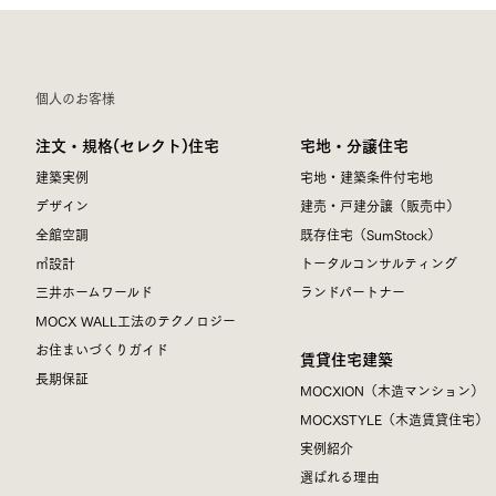
個人のお客様
注文・規格(セレクト)住宅
宅地・分譲住宅
建築実例
宅地・建築条件付宅地
デザイン
建売・戸建分譲（販売中）
全館空調
既存住宅（SumStock）
㎥設計
トータルコンサルティング
三井ホームワールド
ランドパートナー
MOCX WALL工法のテクノロジー
お住まいづくりガイド
賃貸住宅建築
長期保証
MOCXION（木造マンション）
MOCXSTYLE（木造賃貸住宅）
実例紹介
選ばれる理由