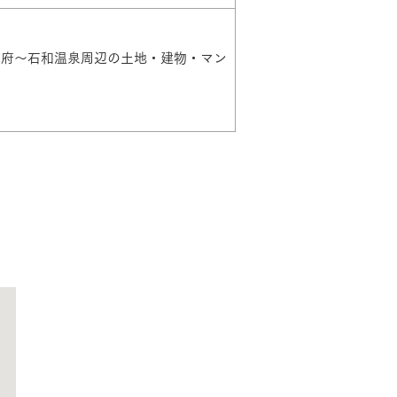
長期保証
甲府～石和温泉周辺の土地・建物・マン