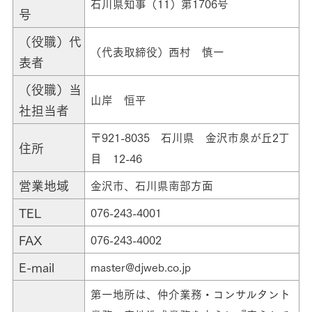
石川県知事（11）第1706号
号
（役職）代
（代表取締役）西村 慎一
表者
（役職）当
山岸 恒平
社担当者
〒921-8035 石川県 金沢市泉が丘2丁
住所
目 12-46
営業地域
金沢市、石川県南部方面
TEL
076-243-4001
FAX
076-243-4002
E-mail
master@djweb.co.jp
第一地所は、仲介業務・コンサルタント