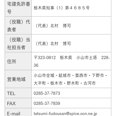
宅建免許番
栃木県知事（1）第４６８５号
号
（役職）代
（代表）北村 博司
表者
（役職）当
（代表）北村 博司
社担当者
〒323-0812 栃木県 小山市土塔 228-
住所
36
小山市全域・結城市・築西市・下野市・
営業地域
大平町・栃木市・野木町・古河市
TEL
0285-37-7873
FAX
0285-37-7839
E-mail
tatsumi-fudousan@spice.ocn.ne.jp