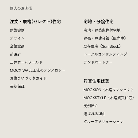
個人のお客様
注文・規格(セレクト)住宅
宅地・分譲住宅
建築実例
宅地・建築条件付宅地
デザイン
建売・戸建分譲（販売中）
全館空調
既存住宅（SumStock）
㎥設計
トータルコンサルティング
三井ホームワールド
ランドパートナー
MOCX WALL工法のテクノロジー
お住まいづくりガイド
賃貸住宅建築
長期保証
MOCXION（木造マンション）
MOCXSTYLE（木造賃貸住宅）
実例紹介
選ばれる理由
グループソリューション