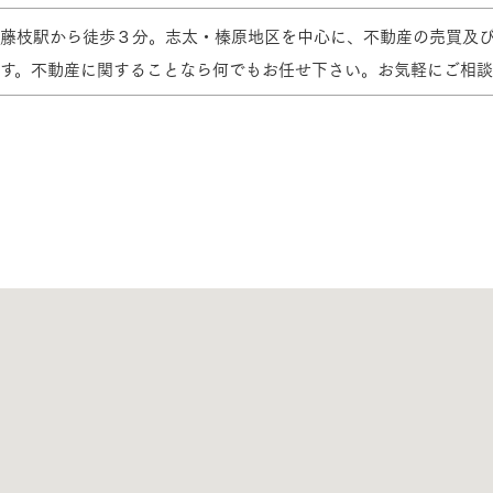
藤枝駅から徒歩３分。志太・榛原地区を中心に、不動産の売買及
す。不動産に関することなら何でもお任せ下さい。お気軽にご相談
三井ホームワールド
㎥設計
家族
店舗併用住宅
多世帯住宅
別荘・リゾートハウス
グ請求
イベント情報
ご相談デスク