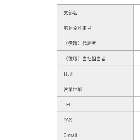
ドクタープランニュース
リフォーム事業所一覧
カ
支部名
資料請求
お問い合わせ
カタログ請求
ご相談デス
宅建免許番号
モデルハウス紹介
カタログ請求
ご相談デス
ご相談
（役職）代表者
カタログ請求
お問い合わ
（役職）当社担当者
住所
営業地域
建築実例
TEL
FAX
E-mail