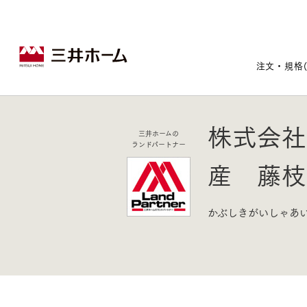
注文・規格
株式会社
三井ホームの
戸建住宅トップ
宅地・分譲住宅トップ
賃貸住宅建築トップ
医院建築トップ
木材・建材トップ
リフォームトップ
ランドパートナー
産 藤枝
施設建築トップ
あなたの理想の住まいをかたちに
かぶしきがいしゃあ
宅地/建築条件付宅地
木造マンションMOCXION
実例紹介
リフォームメニュー
事業本部案内
建売/戸建分譲
木造賃貸住宅MOCXSTYLE
ドクターズ宝箱
事業内容
実例紹介
既存住宅（SumStock）
実例紹介
ドクターズヴォイス
建築実例
選ばれる理由
注文住宅｜三井ホームオーダー