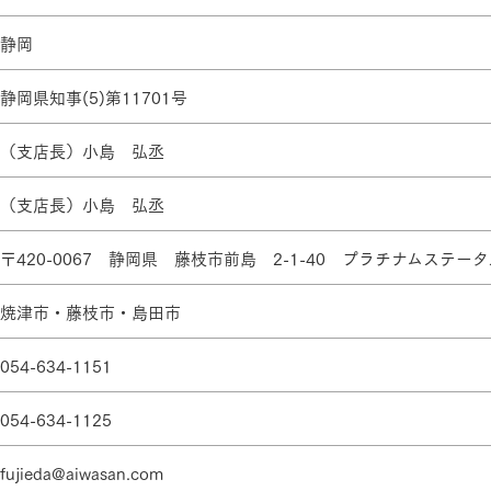
ランドパートナー一覧
商業施設実例
社宅・寮・事務所実例
タログ請求
ご相談デスク
静岡
都市建築実例
ク
静岡県知事(5)第11701号
ク
デスク
（支店長）小島 弘丞
せフォーム
（支店長）小島 弘丞
〒420-0067 静岡県 藤枝市前島 2-1-40 プラチナムステー
焼津市・藤枝市・島田市
デザイン
全館空調
054-634-1151
054-634-1125
fujieda@aiwasan.com