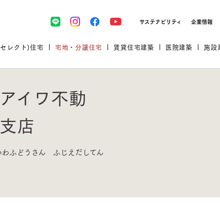
サステナビリティ
企業情報
(セレクト)住宅
宅地・分譲住宅
賃貸住宅建築
医院建築
施設
アイワ不動
支店
プロが厳選した住まいをセレク
いわふどうさん ふじえだしてん
土地・建物探しをコンサルティン
イベント＆セミナー
セミナー・相談会情報
万全のサポート
企業向け不動産活用（CRE）
開業のための物件情報
リフォーム実例
取扱商品
グ
セミナー・内覧会レポート
診療圏調査依頼
福祉・介護施設実例
企業向け不動産活用（CRE）
ランドパートナー
文教・保育施設実例
規格住宅｜三井ホームセレクト