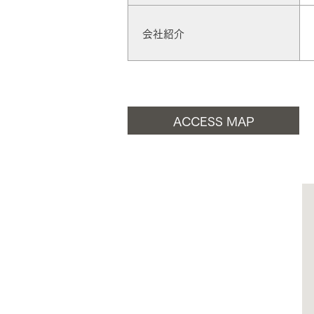
会社紹介
お住まいづくりガイド
暮らし方
ACCESS MAP
共働き家族
子育て家族
多世帯
住宅タイプ
3・4階建て
平屋
賃貸併用住宅
モデルハウス紹介
カタロ