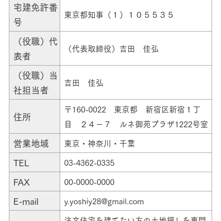
宅建免許番
東京都知事（１）１０５５３５
号
（役職）代
（代表取締役）吉田 佳弘
表者
（役職）当
吉田 佳弘
社担当者
〒160-0022 東京都 新宿区新宿１丁
住所
目 ２４−７ ルネ御苑プラザ1222号室
営業地域
東京・神奈川・千葉
TEL
03-4362-0335
FAX
00-0000-0000
E-mail
y.yoshiy28@gmail.com
注文住宅を建てたい方の土地探しを専門