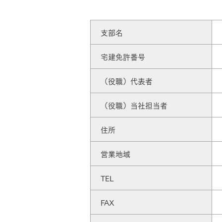
ドクタープランニュース
リフォーム事業所一覧
カ
資料請求
お問い合わせ
カタログ請求
ご相談デス
支部名
モデルハウス紹介
カタログ請求
ご相談デス
ご相談
宅建免許番号
カタログ請求
お問い合わ
（役職）代表者
（役職）当社担当者
住所
営業地域
建築実例
TEL
FAX