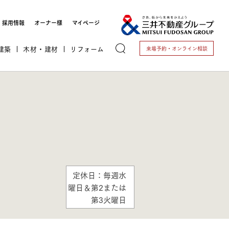
採用情報
オーナー様
マイページ
建築
木材・建材
リフォーム
来場予約・
オンライン相談
トする
定休日：毎週水
曜日＆第2または
これから開業される方
第3火曜日
開業されている方