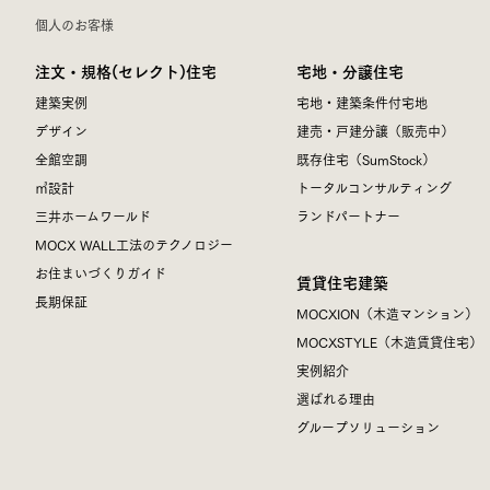
個人のお客様
注文・規格(セレクト)住宅
宅地・分譲住宅
建築実例
宅地・建築条件付宅地
デザイン
建売・戸建分譲（販売中）
全館空調
既存住宅（SumStock）
㎥設計
トータルコンサルティング
三井ホームワールド
ランドパートナー
MOCX WALL工法のテクノロジー
お住まいづくりガイド
賃貸住宅建築
長期保証
MOCXION（木造マンション）
MOCXSTYLE（木造賃貸住宅）
実例紹介
選ばれる理由
グループソリューション