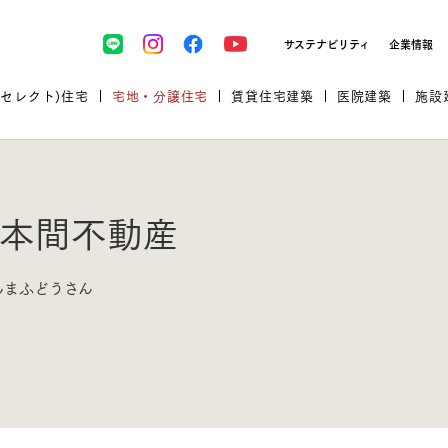
サステナビリティ
企業情報
(セレクト)住宅
宅地・分譲住宅
賃貸住宅建築
医院建築
施設
本間不動産
プロが厳選した住まいをセレク
んまふどうさん
土地・建物探しをコンサルティン
イベント＆セミナー
セミナー・相談会情報
万全のサポート
企業向け不動産活用（CRE）
開業のための物件情報
リフォーム実例
取扱商品
グ
セミナー・内覧会レポート
診療圏調査依頼
福祉・介護施設実例
企業向け不動産活用（CRE）
ランドパートナー
文教・保育施設実例
規格住宅｜三井ホームセレクト