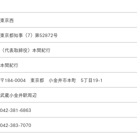
ランドパートナー一覧
商業施設実例
社宅・寮・事務所実例
タログ請求
ご相談デスク
都市建築実例
ク
東京西
ク
デスク
東京都知事（7）第52872号
せフォーム
（代表取締役）本間紀行
本間紀行
〒184-0004 東京都 小金井市本町 5丁目19-1
武蔵小金井駅周辺
デザイン
全館空調
042-381-6863
042-383-7070