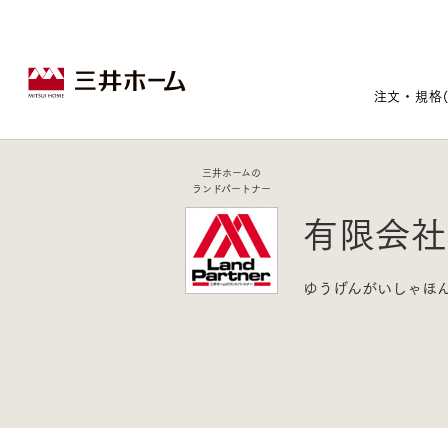
注文・規格
三井ホームの
ランドパートナー
戸建住宅トップ
宅地・分譲住宅トップ
賃貸住宅建築トップ
医院建築トップ
木材・建材トップ
リフォームトップ
有限会社
施設建築トップ
あなたの理想の住まいをかたちに
ゆうげんがいしゃほ
宅地/建築条件付宅地
木造マンションMOCXION
実例紹介
リフォームメニュー
事業本部案内
建売/戸建分譲
木造賃貸住宅MOCXSTYLE
ドクターズ宝箱
事業内容
実例紹介
既存住宅（SumStock）
実例紹介
ドクターズヴォイス
建築実例
選ばれる理由
注文住宅｜三井ホームオーダー