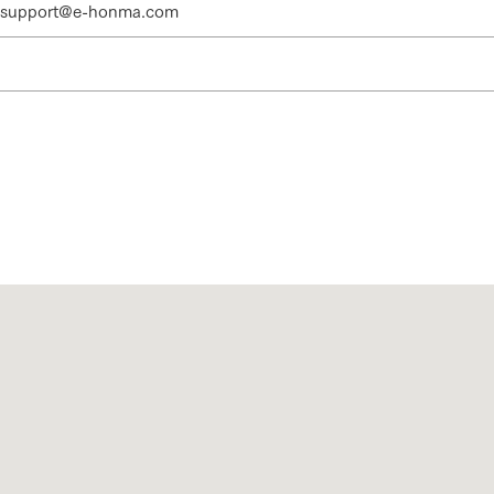
support@e-honma.com
三井ホームワールド
㎥設計
家族
店舗併用住宅
多世帯住宅
別荘・リゾートハウス
グ請求
イベント情報
ご相談デスク