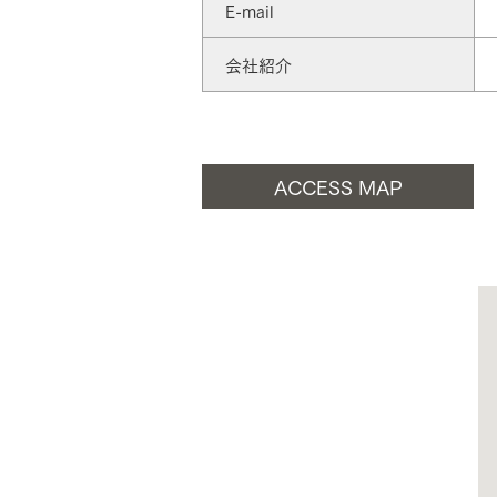
E-mail
会社紹介
お住まいづくりガイド
暮らし方
ACCESS MAP
共働き家族
子育て家族
多世帯
住宅タイプ
3・4階建て
平屋
賃貸併用住宅
モデルハウス紹介
カタロ