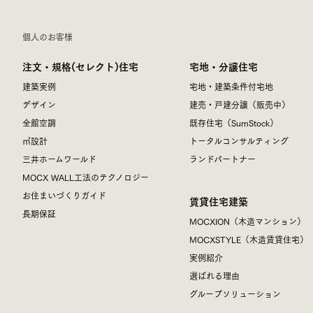
個人のお客様
注文・規格(セレクト)住宅
宅地・分譲住宅
建築実例
宅地・建築条件付宅地
デザイン
建売・戸建分譲（販売中）
全館空調
既存住宅（SumStock）
㎥設計
トータルコンサルティング
三井ホームワールド
ランドパートナー
MOCX WALL工法のテクノロジー
お住まいづくりガイド
賃貸住宅建築
長期保証
MOCXION（木造マンション）
MOCXSTYLE（木造賃貸住宅）
実例紹介
選ばれる理由
グループソリューション