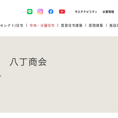
サステナビリティ
企業情報
(セレクト)住宅
宅地・分譲住宅
賃貸住宅建築
医院建築
施設
 八丁商会
プロが厳選した住まいをセレク
い
土地・建物探しをコンサルティン
イベント＆セミナー
セミナー・相談会情報
万全のサポート
企業向け不動産活用（CRE）
開業のための物件情報
リフォーム実例
取扱商品
グ
セミナー・内覧会レポート
診療圏調査依頼
福祉・介護施設実例
企業向け不動産活用（CRE）
ランドパートナー
文教・保育施設実例
規格住宅｜三井ホームセレクト