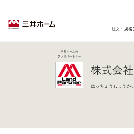
注文・規格
三井ホームの
ランドパートナー
戸建住宅トップ
宅地・分譲住宅トップ
賃貸住宅建築トップ
医院建築トップ
木材・建材トップ
リフォームトップ
株式会社
施設建築トップ
あなたの理想の住まいをかたちに
はっちょうしょうか
宅地/建築条件付宅地
木造マンションMOCXION
実例紹介
リフォームメニュー
事業本部案内
建売/戸建分譲
木造賃貸住宅MOCXSTYLE
ドクターズ宝箱
事業内容
実例紹介
既存住宅（SumStock）
実例紹介
ドクターズヴォイス
建築実例
選ばれる理由
注文住宅｜三井ホームオーダー