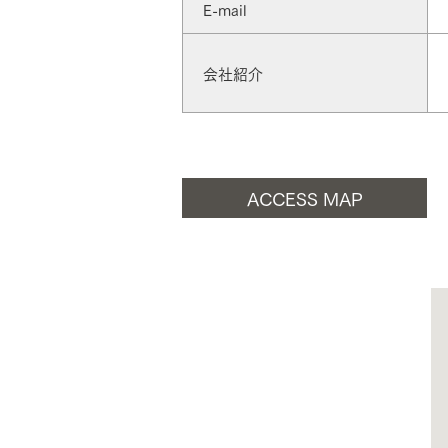
E-mail
お住まいづくりガイド
会社紹介
暮らし方
共働き家族
子育て家族
多世帯
ACCESS MAP
住宅タイプ
3・4階建て
平屋
賃貸併用住宅
モデルハウス紹介
カタロ