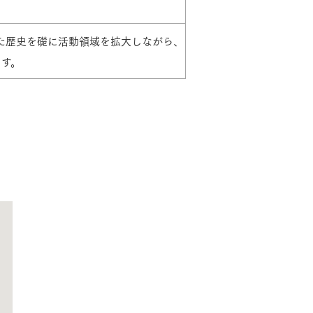
ねた歴史を礎に活動領域を拡大しながら、
長期保証
す。