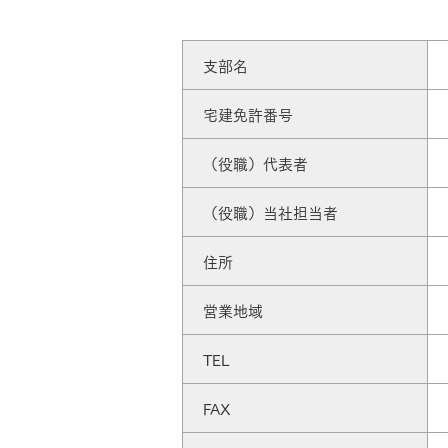
ドクタープランニュース
リフォーム事業所一覧
カ
資料請求
お問い合わせ
カタログ請求
ご相談デス
支部名
モデルハウス紹介
カタログ請求
ご相談デス
ご相談
宅建免許番号
カタログ請求
お問い合わ
（役職）代表者
（役職）当社担当者
住所
営業地域
建築実例
TEL
FAX