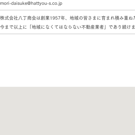
mori-daisuke@hattyou-s.co.jp
株式会社八丁商会は創業1957年、地域の皆さまに育まれ積み重
三井ホームワールド
㎥設計
今まで以上に「地域になくてはならない不動産業者」であり続けま
家族
店舗併用住宅
多世帯住宅
別荘・リゾートハウス
グ請求
イベント情報
ご相談デスク