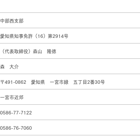
ランドパートナー一覧
商業施設実例
社宅・寮・事務所実例
タログ請求
ご相談デスク
都市建築実例
ク
中部西支部
ク
デスク
愛知県知事免許（16）第2914号
せフォーム
（代表取締役）森山 隆徳
森 大介
〒491-0862 愛知県 一宮市緑 五丁目2番30号
一宮市近郊
デザイン
全館空調
0586-77-7122
0586-76-7060