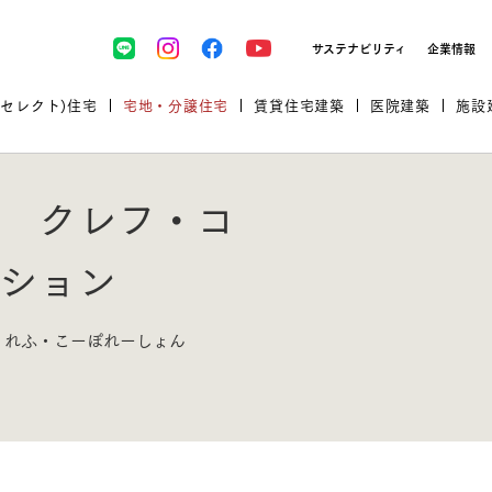
サステナビリティ
企業情報
(セレクト)住宅
宅地・分譲住宅
賃貸住宅建築
医院建築
施設
 クレフ・コ
ション
プロが厳選した住まいをセレク
くれふ・こーぽれーしょん
土地・建物探しをコンサルティン
イベント＆セミナー
セミナー・相談会情報
万全のサポート
企業向け不動産活用（CRE）
開業のための物件情報
リフォーム実例
取扱商品
グ
セミナー・内覧会レポート
診療圏調査依頼
福祉・介護施設実例
企業向け不動産活用（CRE）
ランドパートナー
文教・保育施設実例
規格住宅｜三井ホームセレクト