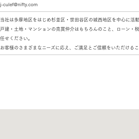
j-culef@nifty.com
当社は多摩地区をはじめ杉並区・世田谷区の城西地区を中心に活動
三井ホームワールド
㎥設計
戸建・土地・マンションの売買仲介はもちろんのこと、ローン・
任せください。
お客様のさまざまなニーズに応え、ご満足とご信頼をいただけるこ
家族
店舗併用住宅
多世帯住宅
別荘・リゾートハウス
グ請求
イベント情報
ご相談デスク