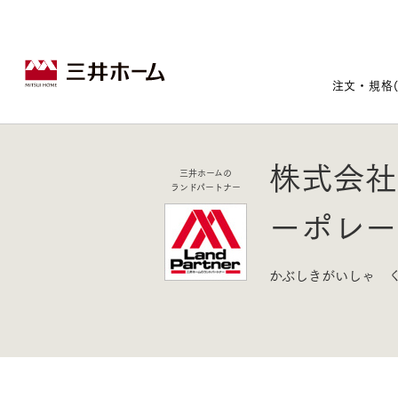
注文・規格
株式会社
三井ホームの
戸建住宅トップ
宅地・分譲住宅トップ
賃貸住宅建築トップ
医院建築トップ
木材・建材トップ
リフォームトップ
ランドパートナー
ーポレー
施設建築トップ
あなたの理想の住まいをかたちに
かぶしきがいしゃ 
宅地/建築条件付宅地
木造マンションMOCXION
実例紹介
リフォームメニュー
事業本部案内
建売/戸建分譲
木造賃貸住宅MOCXSTYLE
ドクターズ宝箱
事業内容
実例紹介
既存住宅（SumStock）
実例紹介
ドクターズヴォイス
建築実例
選ばれる理由
注文住宅｜三井ホームオーダー