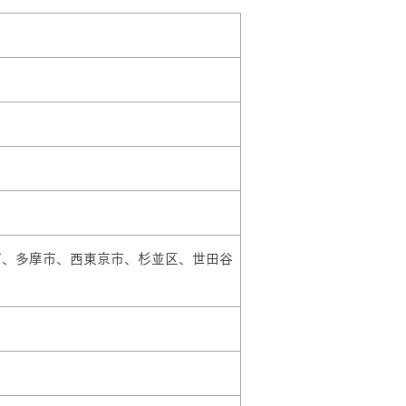
モデルハウス・
見学可能実例
土地を探す
市、多摩市、西東京市、杉並区、世田谷
全国エリア情報
MOCX WALL工法のテク
ノロジー
カタログ請求
オンライン相談