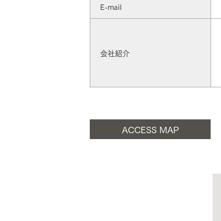
E-mail
お住まいづくりガイド
会社紹介
暮らし方
共働き家族
子育て家族
多世帯
住宅タイプ
3・4階建て
平屋
賃貸併用住宅
ACCESS MAP
モデルハウス紹介
カタロ