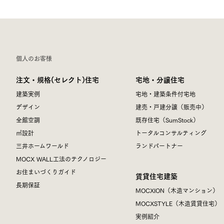
個人のお客様
注文・規格(セレクト)住宅
宅地・分譲住宅
建築実例
宅地・建築条件付宅地
デザイン
建売・戸建分譲（販売中）
全館空調
既存住宅（SumStock）
㎥設計
トータルコンサルティング
三井ホームワールド
ランドパートナー
MOCX WALL工法のテクノロジー
お住まいづくりガイド
賃貸住宅建築
長期保証
MOCXION（木造マンション）
MOCXSTYLE（木造賃貸住宅）
実例紹介