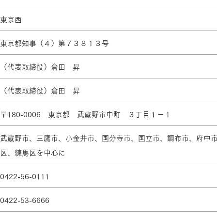
ランドパートナー一覧
商業施設実例
社宅・寮・事務所実例
タログ請求
ご相談デスク
東京西
都市建築実例
ク
東京都知事（４）第７３８１３号
ク
デスク
（代表取締役）倉田 昇
せフォーム
（代表取締役）倉田 昇
〒180-0006 東京都 武蔵野市中町 ３丁目１－１
武蔵野市、三鷹市、小金井市、国分寺市、国立市、調布市、府中
区、練馬区を中心に
デザイン
全館空調
0422-56-0111
0422-53-6666