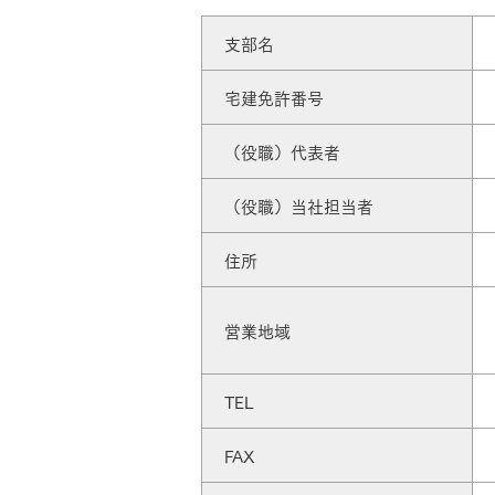
ドクタープランニュース
リフォーム事業所一覧
カ
支部名
資料請求
お問い合わせ
カタログ請求
ご相談デス
宅建免許番号
モデルハウス紹介
カタログ請求
ご相談デス
ご相談
（役職）代表者
カタログ請求
お問い合わ
（役職）当社担当者
住所
営業地域
建築実例
TEL
FAX