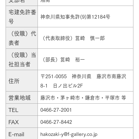
宅建免許番
神奈川県知事免許(9)第12184号
号
（役職）代
（代表取締役）筥崎 慎一郎
表者
（役職）当
（部長）筥崎 裕一
社担当者
〒251-0055 神奈川県 藤沢市南藤沢
住所
8-1 日ノ出ビル2F
営業地域
藤沢市・茅ヶ崎市・鎌倉市・平塚市 等
TEL
0466-27-2001
FAX
0466-27-8442
E-mail
hakozaki-y@f-gallery.co.jp