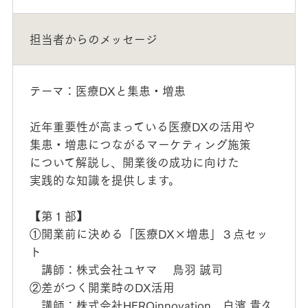
担当者からのメッセージ
テーマ：医療DXと集患・増患
近年重要性が高まっている医療DXの活用や
集患・増患につながるマーケティング施策
について解説し、開業後の成功に向けた
実践的な知識を提供します。
【第１部】
①開業前に決める「医療DX×増患」３点セッ
ト
講師：株式会社ユヤマ 鳥羽 誠司
②差がつく開業時のDX活用
講師：株式会社HEROinnovation 白濱 貴久