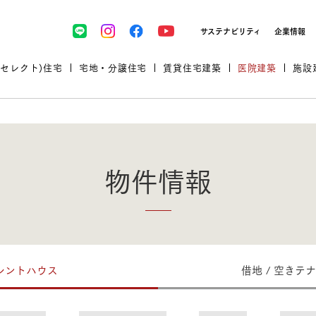
サステナビリティ
企業情報
(セレクト)住宅
宅地・分譲住宅
賃貸住宅建築
医院建築
施設
物件情報
プロが厳選した住まいをセレク
レントハウス
借地 / 空きテナ
土地・建物探しをコンサルティン
イベント＆セミナー
セミナー・相談会情報
万全のサポート
企業向け不動産活用（CRE）
開業のための物件情報
リフォーム実例
取扱商品
グ
セミナー・内覧会レポート
診療圏調査依頼
福祉・介護施設実例
企業向け不動産活用（CRE）
ランドパートナー
文教・保育施設実例
規格住宅｜三井ホームセレクト