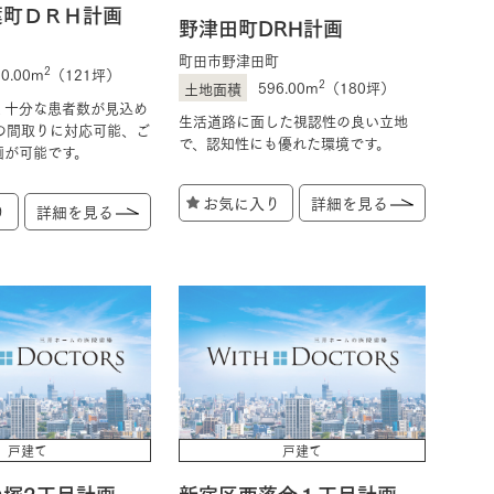
葉町ＤＲＨ計画
野津田町DRH計画
町田市野津田町
2
00.00m
（121坪）
2
596.00m
（180坪）
く十分な患者数が見込め
生活道路に面した視認性の良い立地
の間取りに対応可能、ご
で、認知性にも優れた環境です。
画が可能です。
お気に入り
詳細を見る
り
詳細を見る
戸建て
戸建て
の塚2丁目計画
新宿区西落合１丁目計画