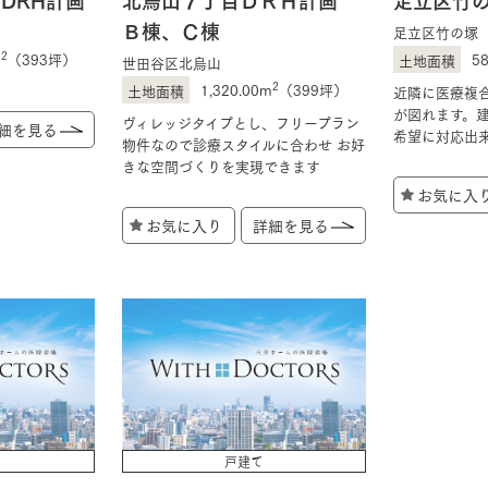
Ｂ棟、Ｃ棟
足立区竹の塚
2
m
（393坪）
5
世田谷区北烏山
2
1,320.00m
（399坪）
近隣に医療複
が図れます。
ヴィレッジタイプとし、フリープラン
細を見る
希望に対応出
物件なので診療スタイルに合わせ お好
きな空間づくりを実現できます
お気に入
お気に入り
詳細を見る
戸建て