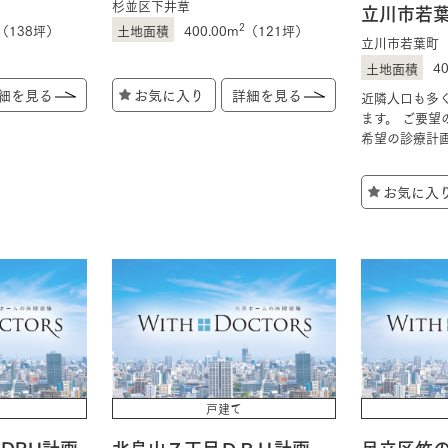
杉並区下井草
立川市若
2
（138坪）
400.00m
（121坪）
立川市若葉町
4
細を見る
お気に入り
詳細を見る
近隣人口も多
ます。 ご要望
希望の診療計
お気に入
戸建て
DRH計画
北烏山７丁目ＤＲＨ計画
足立区竹