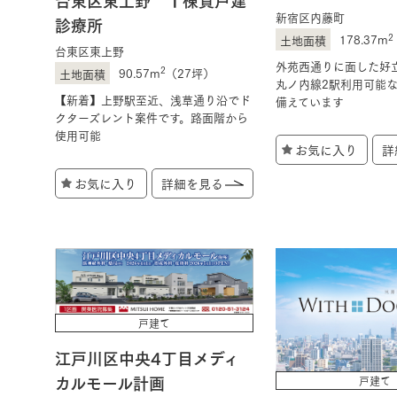
新宿区内藤町
診療所
2
178.37m
台東区東上野
外苑西通りに面した好
2
90.57m
（27坪）
丸ノ内線2駅利用可能
【新着】上野駅至近、浅草通り沿でド
備えています
クターズレント案件です。路面階から
使用可能
お気に入り
詳
お気に入り
詳細を見る
戸建て
江戸川区中央4丁目メディ
カルモール計画
戸建て