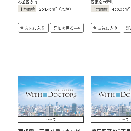
杉並区方南
西東京市新町
2
2
264.46m
（79坪）
458.65m
お気に入り
詳細を見る
お気に入り
詳
戸建て
戸建て
西成瀬一丁目メディカルビ
練馬区高松2丁目