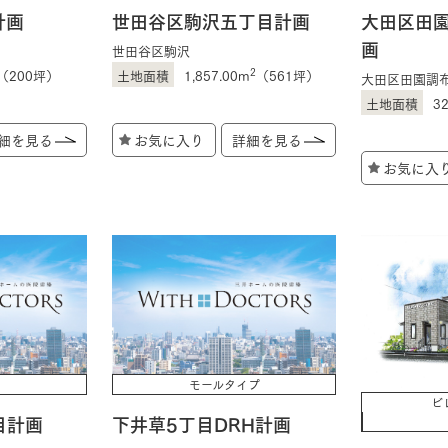
計画
世田谷区駒沢五丁目計画
大田区田園
画
世田谷区駒沢
2
（200坪）
1,857.00m
（561坪）
大田区田園調
3
細を見る
お気に入り
詳細を見る
お気に入
モールタイプ
ビ
目計画
下井草5丁目DRH計画