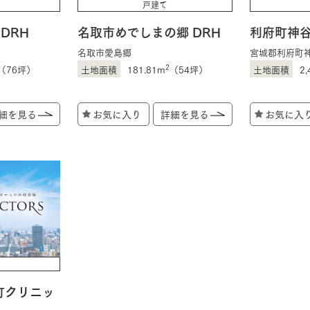
戸建て
DRH
名取市めでしまの郷 DRH
利府町神谷
三井ホームワールド
㎥設計
名取市愛島郷
宮城郡利府町
2
（76坪）
181.81m
（54坪）
2,
細を見る
お気に入り
詳細を見る
お気に入
家族
店舗併用住宅
多世帯住宅
別荘・リゾートハウス
グ請求
イベント情報
ご相談デスク
町クリニッ