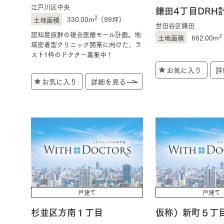
江戸川区中央
鎌田4丁目DRH
2
330.00m
（99坪）
世田谷区鎌田
認知度抜群の複合医療モール計画。地
2
662.00m
域密着型クリニック開業に向けた、ラ
スト1枠のドクター募集中！
お気に入り
詳
お気に入り
詳細を見る
戸建て
戸建て
杉並区方南１丁目
仮称）新町５丁