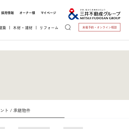
採用情報
オーナー様
マイページ
建築
木材・建材
リフォーム
来場予約・
オンライン相談
トする
ント / 承継物件
これから開業される方
開業されている方