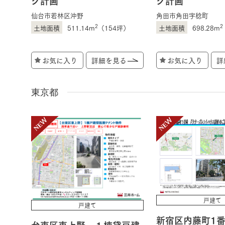
ク計画
ク計画
仙台市若林区沖野
角田市角田字稔町
2
2
511.14m
（154坪）
698.28m
お気に入り
詳細を見る
お気に入り
詳
東京都
戸建て
戸建て
新宿区内藤町1
台東区東上野 １棟貸戸建