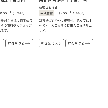
新宿区西落合
2
2
80.00m
（175坪）
515.00m
（155坪）
合施設が盛況で相乗効果
新青梅街道沿いで視認性。認知度は十
建物の間取や大きさもご
分です。人口も多く将来人口も増加エ
来ます。
リア。
り
詳細を見る
お気に入り
詳細を見る