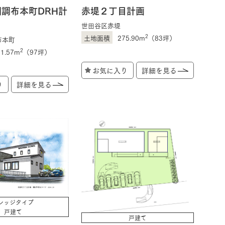
調布本町DRH計
赤堤２丁目計画
世田谷区赤堤
2
275.90m
（83坪）
布本町
2
21.57m
（97坪）
お気に入り
詳細を見る
り
詳細を見る
レッジタイプ
戸建て
戸建て