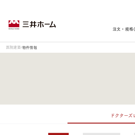
注文・規格
医院建築
物件情報
戸建住宅トップ
宅地・分譲住宅トップ
賃貸住宅建築トップ
医院建築トップ
木材・建材トップ
リフォームトップ
施設建築トップ
あなたの理想の住まいをかたちに
ドクターズ
宅地/建築条件付宅地
木造マンションMOCXION
実例紹介
リフォームメニュー
事業本部案内
建売/戸建分譲
木造賃貸住宅MOCXSTYLE
ドクターズ宝箱
事業内容
実例紹介
既存住宅（SumStock）
実例紹介
ドクターズヴォイス
建築実例
選ばれる理由
注文住宅｜三井ホームオーダー