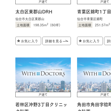
戸建て
戸建て
太白区東郡山DRH
青葉区錦町1丁目
お住まいづくりガイド
仙台市太白区東郡山
仙台市青葉区錦町
2
2
198.35m
（60坪）
251.57m
暮らし方
お気に入り
詳細を見る
お気に入り
詳
共働き家族
子育て家族
多世帯
住宅タイプ
3・4階建て
平屋
賃貸併用住宅
モデルハウス紹介
カタロ
戸建て
戸建て
若林区沖野3丁目クリニッ
角田市角田字稔