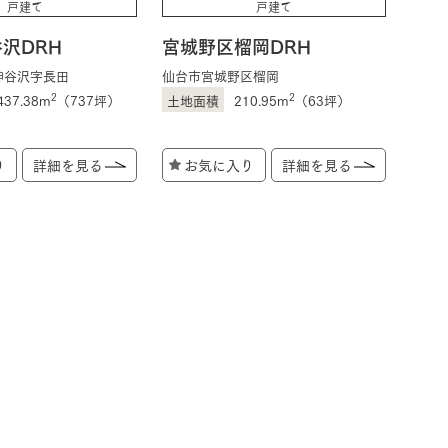
戸建て
戸建て
沢DRH
宮城野区榴岡DRH
長期保証
神谷沢字長田
仙台市宮城野区榴岡
2
2
437.38m
（737坪）
210.95m
（63坪）
り
詳細を見る
お気に入り
詳細を見る
モデルハウス・
見学可能実例
土地を探す
全国エリア情報
カタログ請求
オンライン相談