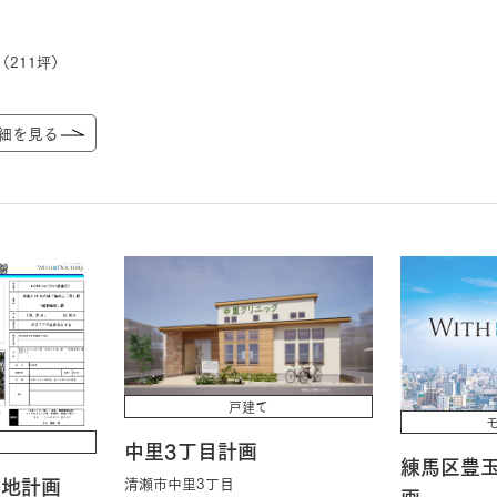
（211坪）
細を見る
戸建て
中里3丁目計画
練馬区豊玉
番地計画
清瀬市中里3丁目
画