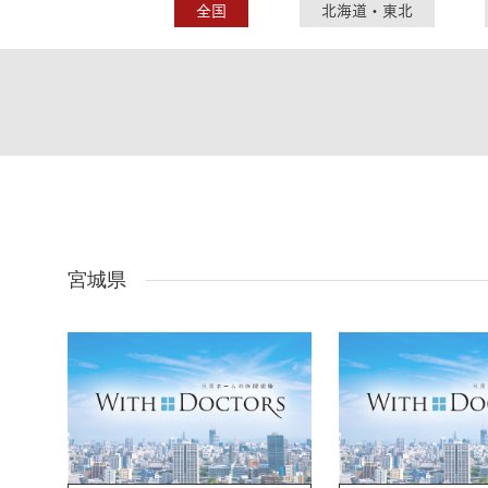
ドクタープランニュース
全国
北海道・東北
リフォーム事業所一覧
カ
資料請求
お問い合わせ
カタログ請求
ご相談デス
モデルハウス紹介
カタログ請求
ご相談デス
ご相談
カタログ請求
お問い合わ
宮城県
建築実例