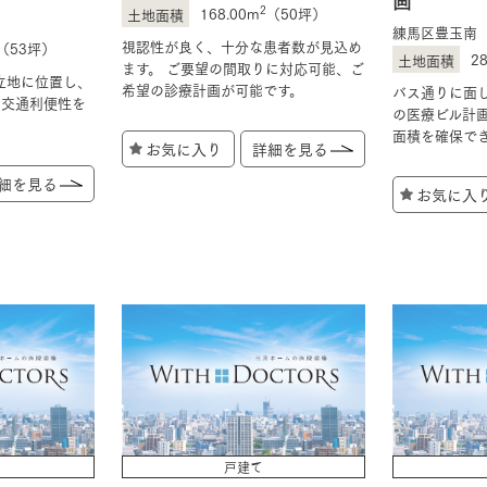
2
168.00m
（50坪）
練馬区豊玉南
視認性が良く、十分な患者数が見込め
（53坪）
2
ます。 ご要望の間取りに対応可能、ご
立地に位置し、
希望の診療計画が可能です。
バス通りに面
な交通利便性を
の医療ビル計
面積を確保で
お気に入り
詳細を見る
細を見る
お気に入
戸建て