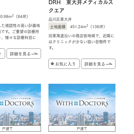
DRH 東大井メディカルス
クエア
2
80.98m
（84坪）
品川区東大井
した視認性の高い計画地
2
451.24m
（136坪）
画です。ご要望の診療所
旧東海道沿いの商店街地域で、近隣に
き、様々な診療科目に
はクリニックが少ない狙い目物件で
す。
り
詳細を見る
お気に入り
詳細を見る
戸建て
戸建て