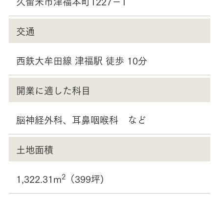
久留米市津福本町1227－1
交通
西鉄大牟田線 津福駅 徒歩 10分
開業に適した科目
脳神経外科、耳鼻咽喉科 など
土地面積
2
1,322.31m
（399坪)