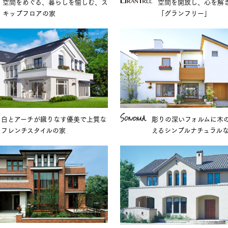
空間をめぐる、暮らしを愉しむ、ス
空間を開放し、心を解
キップフロアの家
「グランフリー」
白とアーチが織りなす優美で上質な
彫りの深いフォルムに木
フレンチスタイルの家
えるシンプルナチュラル