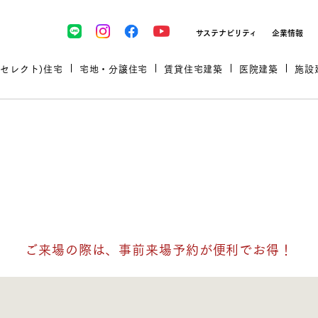
サステナビリティ
企業情報
(セレクト)住宅
宅地・分譲住宅
賃貸住宅建築
医院建築
施設
プロが厳選した住まいをセレク
ご来場の際は、事前来場予約が便利でお得！
土地・建物探しをコンサルティン
イベント＆セミナー
セミナー・相談会情報
万全のサポート
企業向け不動産活用（CRE）
開業のための物件情報
リフォーム実例
取扱商品
グ
セミナー・内覧会レポート
診療圏調査依頼
福祉・介護施設実例
企業向け不動産活用（CRE）
ランドパートナー
文教・保育施設実例