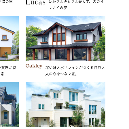
ひかりとゆとりと暮らす、スカイ
き放つ家
ラナイの家
の質感が映
深い軒と水平ラインがつくる自然と
な家
人の心をつなぐ家。