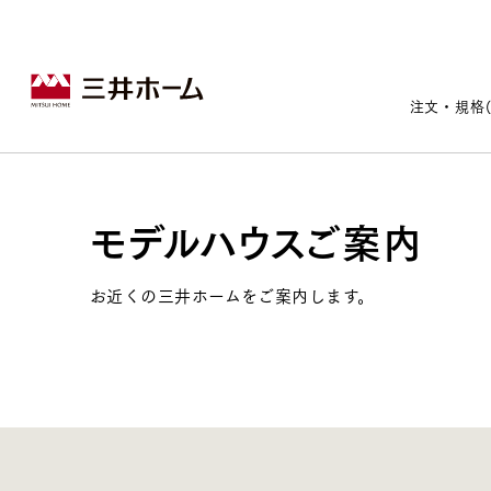
注文・規格
モデルハウスご案内
戸建住宅トップ
宅地・分譲住宅トップ
賃貸住宅建築トップ
医院建築トップ
木材・建材トップ
リフォームトップ
施設建築トップ
あなたの理想の住まいをかたちに
お近くの三井ホームをご案内します。
宅地/建築条件付宅地
木造マンションMOCXION
実例紹介
リフォームメニュー
事業本部案内
建売/戸建分譲
木造賃貸住宅MOCXSTYLE
ドクターズ宝箱
事業内容
実例紹介
既存住宅（SumStock）
実例紹介
ドクターズヴォイス
建築実例
選ばれる理由