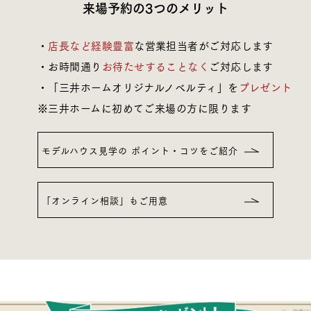
規格住宅｜三井ホームセレクト
ランドパートナー一覧
来場予約の3つのメリット
商業施設実例
社宅・寮・事務所実例
タログ請求
ご相談デスク
都市建築実例
・
店長など経験豊富
な営業担当者がご対応します
ク
・お時間通り
お待たせすることなく
ご対応します
ク
デスク
・「三井ホームオリジナルノベルティ」を
プレゼント
せフォーム
※三井ホームに初めてご来場の方に限ります
モデルハウス見学の
ポイント・コツをご紹介
「オンライン相談」もご用意
デザイン
全館空調