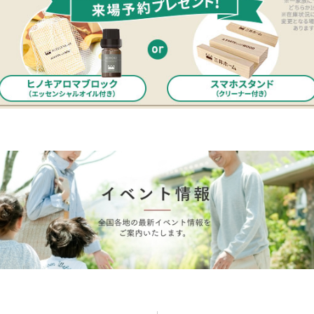
三井ホームワールド
㎥設計
家族
店舗併用住宅
多世帯住宅
別荘・リゾートハウス
グ請求
イベント情報
ご相談デスク