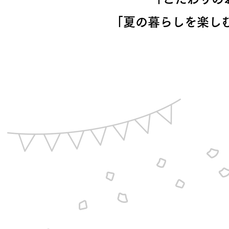
「夏の暮らしを楽し
お住まいづくりガイド
暮らし方
共働き家族
子育て家族
多世帯
住宅タイプ
3・4階建て
平屋
賃貸併用住宅
モデルハウス紹介
カタロ