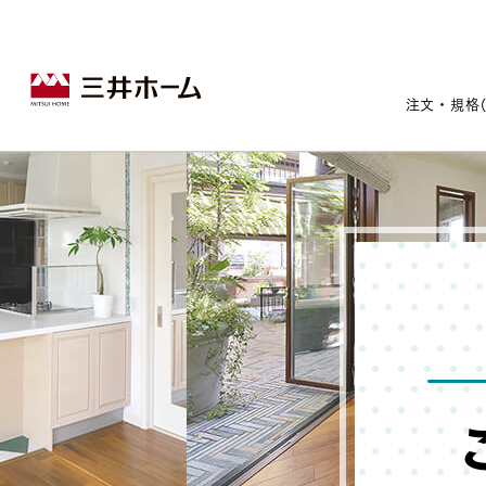
注文・規格
戸建住宅トップ
宅地・分譲住宅トップ
賃貸住宅建築トップ
医院建築トップ
木材・建材トップ
リフォームトップ
施設建築トップ
あなたの理想の住まいをかたちに
宅地/建築条件付宅地
木造マンションMOCXION
実例紹介
リフォームメニュー
事業本部案内
建売/戸建分譲
木造賃貸住宅MOCXSTYLE
ドクターズ宝箱
事業内容
実例紹介
既存住宅（SumStock）
実例紹介
ドクターズヴォイス
建築実例
選ばれる理由
注文住宅｜三井ホームオーダー