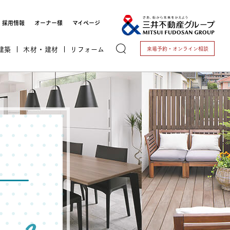
採用情報
オーナー様
マイページ
建築
木材・建材
リフォーム
来場予約・
オンライン相談
トする
これから開業される方
開業されている方