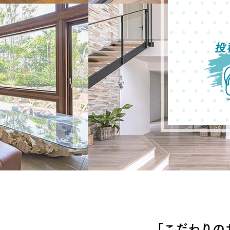
ドクタープランニュース
リフォーム事業所一覧
カ
資料請求
お問い合わせ
カタログ請求
ご相談デス
モデルハウス紹介
カタログ請求
ご相談デス
ご相談
カタログ請求
お問い合わ
建築実例
「こだわりの