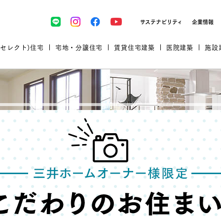
サステナビリティ
企業情報
(セレクト)住宅
宅地・分譲住宅
賃貸住宅建築
医院建築
施設
プロが厳選した住まいをセレク
土地・建物探しをコンサルティン
イベント＆セミナー
セミナー・相談会情報
万全のサポート
企業向け不動産活用（CRE）
開業のための物件情報
リフォーム実例
取扱商品
グ
セミナー・内覧会レポート
診療圏調査依頼
福祉・介護施設実例
企業向け不動産活用（CRE）
ランドパートナー
文教・保育施設実例
規格住宅｜三井ホームセレクト