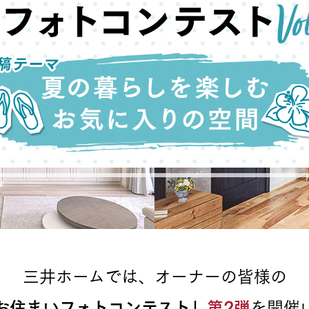
ランドパートナー一覧
商業施設実例
社宅・寮・事務所実例
タログ請求
ご相談デスク
都市建築実例
ク
ク
デスク
せフォーム
デザイン
全館空調
三井ホームでは、オーナーの皆様の
お住まいフォトコンテスト」
第2弾
を開催