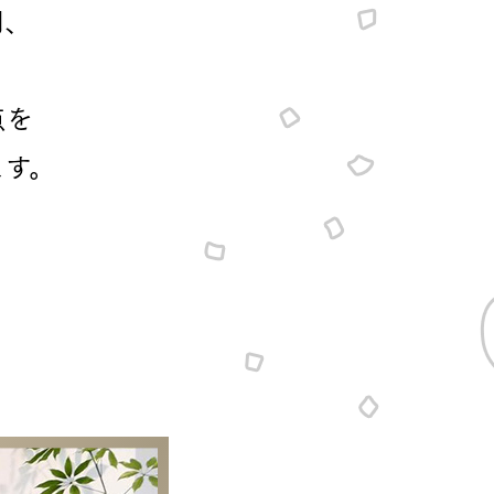
同、
点を
ます。