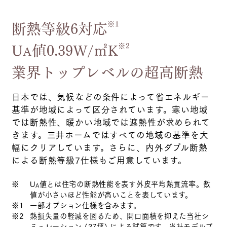
断熱等級6対応
※1
U
値0.39W/㎡K
※2
A
業界トップレベルの超高断熱
日本では、気候などの条件によって省エネルギー
基準が地域によって区分されています。寒い地域
では断熱性、暖かい地域では遮熱性が求められて
きます。三井ホームではすべての地域の基準を大
幅にクリアしています。さらに、内外ダブル断熱
による断熱等級7仕様もご用意しています。
※
U
値とは住宅の断熱性能を表す外皮平均熱貫流率。数
A
値が小さいほど性能が高いことを表しています。
※1
一部オプション仕様を含みます。
※2
熱損失量の軽減を図るため、開口面積を抑えた当社シ
ミュレーション (37坪) による試算です。当社モデルプ