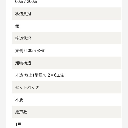
60% / 200%
私道負担
無
接道状況
東側 6.00m 公道
建物構造
木造 地上1階建て 2×6工法
セットバック
不要
総戸数
1戸