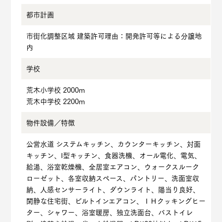
都市計画
市街化調整区域 建築許可理由：開発許可等による分譲地
内
学校
荒木小学校 2000m
荒木中学校 2200m
物件設備／
特徴
公営水道 システムキッチン、カウンターキッチン、対面
キッチン、I型キッチン、食器洗機、オール電化、電気、
給湯、浴室乾燥機、全居室エアコン、ウォークスルーク
ローゼット、各室収納スペース、パントリー、洗面室収
納、人感センサーライト、ダウンライト、陽当り良好、
閑静な住宅街、ビルトインエアコン、ＩＨクッキングヒー
ター、シャワー、浴室暖房、独立洗面台、バストイレ