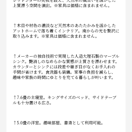
上質漂う空間を演出。※家具は価格に含まれません。
↑木目や材色の濃淡など天然木のあたたかみを活かした
アットホームで落ち着くインテリア。南からの光を贅沢に
取り込みます。※家具は価格に含まれません。
↑メーカーの独自技術で実現した人造大理石製のマーブル
シンク。艶消しのなめらかな質感が上質さを漂わせます。
カウンターとシンクには段差や継ぎ目がなくお手入れの
手間が省けます。食洗器も装備。家事の負担を減らし、
趣味や家族の時間にゆとりを充てる暮らしが叶います。
↑7.6畳の主寝室。キングサイズのベッド、サイドテーブ
ルも十分置ける広さ。
↑5.0畳の洋室。趣味部屋、書斎として利用可能。