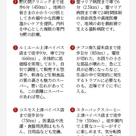
野伏間クリニックまで徒
聖マリア病院まで車で6
歩6分（450m）。地域の
分（2.5km）。聖マリア
皆さまのかかりつけ医と
病院まで車で24時間体制
してきめ細やかな医療と
の救命救急や高度医療
温かいケアを提供。内科
で、地域の命を最前線で
を中心とした複数の専門
支える基幹病院です。
分野の診療。
ルミエール上津バイパス
ナフコ南久留米店まで徒
店まで徒歩9分、車で2分
歩11分（850m）。電球
（660m）。全体的に低
が切れた、水回りの小さ
価格を実現しており、自
な部品が壊れた、急に工
社で調理して販売する惣
具が必要になったなど、
菜や、刺身など生鮮食品
生活の中で突発的に発生
の質の高さも魅力のスー
するトラブルに必要なも
パー。買い忘れがあって
のも、近場ですぐに手に
も、この距離にスーパー
入る。
があれば安心。
コスモス上津バイパス店
スターバックスコーヒー
まで徒歩10分
上津バイパス店まで徒歩
（750m）。医薬品や洗
7分（550m）。徒歩圏内
濯・食器用洗剤はもちろ
で上質なコーヒーがすぐ
ん、日用品なども完備。
に楽しめます。気分転換