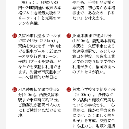
（900m）。月額2,980
や毛糸、手芸用品が揃う
円〜24時間通い放題の本
専門店！初心者から本格
格ジム！地域最大級のフ
派まで、あなたの「作り
リーウェイトと充実のマ
たい」を叶えます。
シンを完備。
久留米市民温水プールま
JR荒木駅まで徒歩19分
で車で13分（3.8km）。
(1,500m)。鹿児島本線荒
天候を気にせず一年中泳
木駅は、久留米市にある
げる温水プール！25mコ
快速停車駅で、みどりの
ースや歩行専用レーン、
窓口を併設。久留米工業
子供用プールを完備。ど
大学の最寄り駅で学生の
なたでも気軽に利用でき
利用が多く、福岡方面へ
ます。久留米市民温水プ
のアクセスが良い。
ールで健康的な毎日に！
バス停野伏間まで徒歩5
荒木小学校まで徒歩25分
分(400m)。西鉄久留米
（2000m）。 多様なク
駅まで乗車時間約25分。
ラブ活動と施設が充実し
ご勤務先が福岡市内の方
ている小学校です。「心
にもご検討いただける立
豊かに、確かな学力を身
地。
につけ、たくましく生き
る子」を育成。交通安全
にも注力し、地域と連携