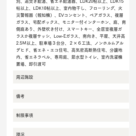
別、追焚き給湯、省エネ給湯器、LDK20帖以上、LDK15
帖以上、LDK18帖以上、室内物干し、フローリング、火
災警報器（報知機）、EVコンセント、ペアガラス、複層
ガラス、宅配ボックス、モニター付インターホン、庭、南
側庭あり、外壁吹き付け、スマートキー、全居室複層ガ
ラスか複層サッシ、Low-Eガラス、南向き、平屋、天井高
2.5Ｍ以上、駐車場３台分、２×６工法、ノンホルムアル
デヒド、省エネ・エコ住宅、高気密高断熱住宅、分譲地
内、省エネラベル、専用庭、節水型トイレ、室内洗濯機
置場、即引渡可
周辺施設
備考
制限事項
現況