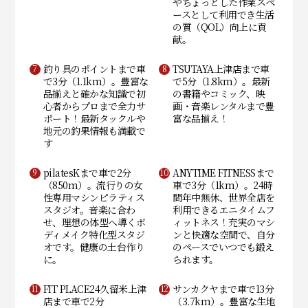
やちょっとした作業スペ
ースとして利用でき生活
の質（QOL）向上に貢
献。
釣り具のポイントまで車
TSUTAYA上津店まで車
で3分（1.1km）。豊富な
で5分（1.8km）。最新
品揃えと確かな知識で初
の書籍やコミック、映
心者からプロまで全力サ
画・音楽レンタルまで豊
ポート！最新タックルや
富な品揃え！
地元の釣果情報も満載で
す
pilatesKまで車で2分
ANYTIME FITNESSまで
（850m）。流行りの女
車で3分（1km）。24時
性専用マシンピラティス
間年中無休、世界全店を
スタジオ。音楽に合わ
利用できるエニタイムフ
せ、理想の体型へ導くボ
ィットネス！充実のマシ
ディメイク特化型スタジ
ンと快適な空間で、自分
オです。健康の土台作り
のペースでいつでも鍛え
に。
られます。
FIT PLACE24久留米上津
サンカクヤまで車で13分
店まで車で2分
（3.7km）。豊富な生地