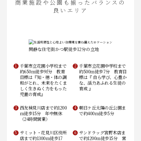
商業施設や公園も揃ったバランスの
良いエリア
閑静な住宅街かつ駅徒歩12分の立地
千葉市立花園小学校まで
千葉市立花園中学校まで
約650ｍ徒歩9f分 教育
約500ｍ徒歩7分 教育目
目標は『知・徳・体の調
標は『 自ら学び、心豊か
和がとれ、未来をたくま
な、活力あふれる生徒の
しく生きぬく力をもった
育成 』
児童の育成』
西友検見川店まで約1200
朝日ケ丘太陽の丘公園ま
ｍ徒歩15分 年中無休
で約400ｍ徒歩5分
（24時間営業）
サミット・花見川区役所
サンドラッグ宮野木店ま
店まで約1300ｍ徒歩17
で約1200ｍ徒歩15分 営