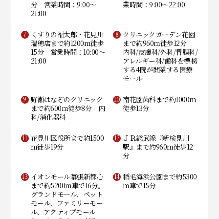
分 営業時間：9:00～
業時間：9:00～22:00
21:00
くすりの福太郎・花見川
クリニックガーデン花園
瑞穂店まで約1200ｍ徒歩
まで約960ｍ徒歩12分
15分 営業時間：10:00～
内科/皮膚科/外科/胃腸科/
21:00
アレルギー科/歯科を標榜
する4院が開業する医療
モール
野瀬はなぞのクリニック
南花園歯科まで約1000m
まで約600ｍ徒歩8分 内
徒歩13分
科/消化器科
花見川区役所まで約1500
ＪＲ総武線『新検見川
ｍ徒歩19分
駅』まで約960ｍ徒歩12
分
イオンモール幕張新都心
稲毛海浜公園まで約5300
まで約5200ｍ車で16分。
ｍ車で15分
グランドモール、ペット
モール、ファミリーモー
ル、アクティブモール