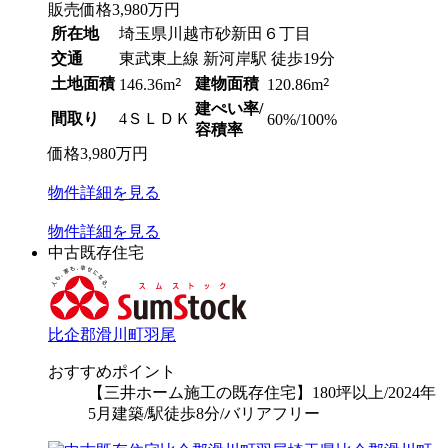
販売価格
3,980
万円
所在地
埼玉県川越市砂新田６丁目
交通
東武東上線 新河岸駅 徒歩19分
土地面積
2
建物面積
2
146.36m
120.86m
建ぺい率/
間取り
4ＳＬＤＫ
60%/100%
容積率
価格
3,980
万円
物件
詳細
を見る
物件
詳細
を見る
中古既存住宅
比企郡滑川町羽尾
おすすめポイント
【三井ホーム施工の既存住宅】180坪以上/2024年
5月建築/駅徒歩8分/バリアフリー