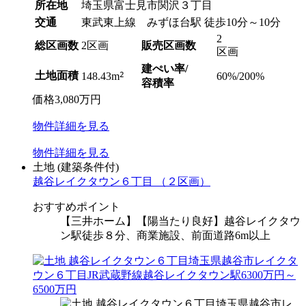
所在地
埼玉県富士見市関沢３丁目
交通
東武東上線 みずほ台駅 徒歩10分～10分
2
総区画数
2区画
販売区画数
区画
建ぺい率/
土地面積
2
60%/200%
148.43m
容積率
価格
3,080
万円
物件
詳細
を見る
物件
詳細
を見る
土地
(建築条件付)
越谷レイクタウン６丁目 （２区画）
おすすめポイント
【三井ホーム】【陽当たり良好】越谷レイクタウ
ン駅徒歩８分、商業施設、前面道路6m以上