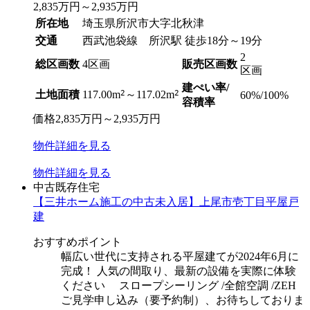
2,835
万円
～
2,935
万円
所在地
埼玉県所沢市大字北秋津
交通
西武池袋線 所沢駅 徒歩18分～19分
2
総区画数
4区画
販売区画数
区画
建ぺい率/
2
2
土地面積
117.00m
～117.02m
60%/100%
容積率
価格
2,835
万円
～
2,935
万円
物件
詳細
を見る
物件
詳細
を見る
中古既存住宅
【三井ホーム施工の中古未入居】上尾市壱丁目平屋戸
建
おすすめポイント
幅広い世代に支持される平屋建てが2024年6月に
完成！ 人気の間取り、最新の設備を実際に体験
ください スロープシーリング /全館空調 /ZEH
ご見学申し込み（要予約制）、お待ちしておりま