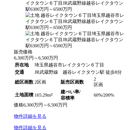
販売価格
6,300
万円
～
6,500
万円
所在地
埼玉県越谷市レイクタウン６丁目
交通
JR武蔵野線 越谷レイクタウン駅 徒歩8分
2
総区画数
2区画
販売区画数
区画
建ぺい率/
土地面積
2
60%/200%
165.29m
容積率
価格
6,300
万円
～
6,500
万円
物件
詳細
を見る
物件
詳細
を見る