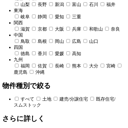
山梨
長野
新潟
富山
石川
福井
東海
岐阜
静岡
愛知
三重
関西
滋賀
京都
大阪
兵庫
和歌山
奈良
中国
鳥取
島根
岡山
広島
山口
四国
徳島
香川
愛媛
高知
九州
福岡
佐賀
長崎
熊本
大分
宮崎
鹿児島
沖縄
物件種別で絞る
すべて
土地
建売/分譲住宅
既存住宅/
スムストック
さらに詳しく