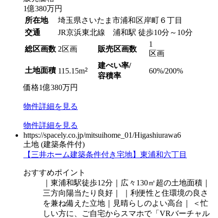
1
億
380
万円
所在地
埼玉県さいたま市浦和区岸町６丁目
交通
JR京浜東北線 浦和駅 徒歩10分～10分
1
総区画数
2区画
販売区画数
区画
建ぺい率/
土地面積
2
60%/200%
115.15m
容積率
価格
1
億
380
万円
物件
詳細
を見る
物件
詳細
を見る
https://spacely.co.jp/mitsuihome_01/Higashiurawa6
土地
(建築条件付)
【三井ホーム建築条件付き宅地】東浦和六丁目
おすすめポイント
｜東浦和駅徒歩12分｜広々130㎡超の土地面積｜
三方向陽当たり良好｜ ｜利便性と住環境の良さ
を兼ね備えた立地｜見晴らしのよい高台｜ ＜忙
しい方に、ご自宅からスマホで「VRバーチャル