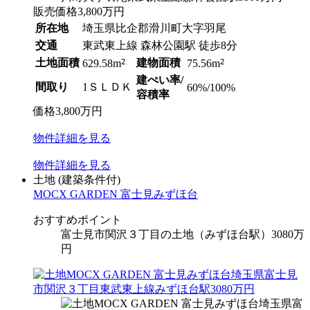
販売価格
3,800
万円
所在地
埼玉県比企郡滑川町大字羽尾
交通
東武東上線 森林公園駅 徒歩8分
土地面積
2
建物面積
2
629.58m
75.56m
建ぺい率/
間取り
1ＳＬＤＫ
60%/100%
容積率
価格
3,800
万円
物件
詳細
を見る
物件
詳細
を見る
土地
(建築条件付)
MOCX GARDEN 富士見みずほ台
おすすめポイント
富士見市関沢３丁目の土地（みずほ台駅）3080
万
円