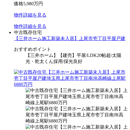
価格
5,980
万円
物件
詳細
を見る
物件
詳細
を見る
中古既存住宅
【三井ホーム施工新築未入居】上尾市壱丁目平屋戸建
おすすめポイント
【三井ホーム】【建売】平屋/LDK20帖超/太陽
光・乾太くん採用/採光良好