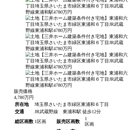
販売価格
4,780
万円
所在地
埼玉県さいたま市緑区東浦和６丁目
交通
JR武蔵野線 東浦和駅 徒歩12分
1
総区画数
1区画
販売区画数
区画