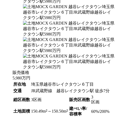
販売価格
5,980
万円
所在地
埼玉県越谷市レイクタウン６丁目
交通
JR武蔵野線 越谷レイクタウン駅 徒歩7分
3
総区画数
3区画
販売区画数
区画
建ぺい率/
2
2
土地面積
150.49m
～150.50m
60%/200%
容積率