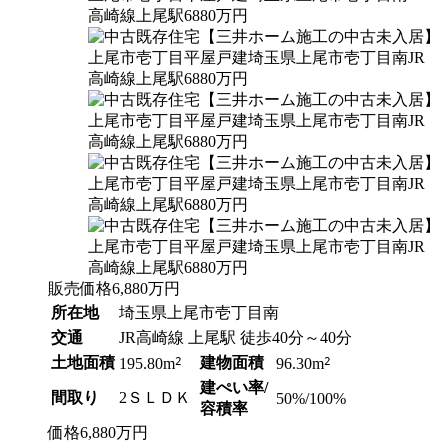
販売価格
6,880
万円
所在地
埼玉県上尾市壱丁目南
交通
JR高崎線 上尾駅 徒歩40分～40分
土地面積
2
建物面積
2
195.80m
96.30m
建ぺい率/
間取り
2ＳＬＤＫ
50%/100%
容積率
価格
6,880
万円