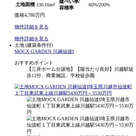
建ぺい率/
土地面積
2
60%/200%
130.16m
容積率
価格
4,780
万円
物件
詳細
を見る
物件
詳細
を見る
土地
(建築条件付)
MOCX GARDEN 川越仙波I
おすすめポイント
【三井ホーム分譲地】【陽当たり良好】川越駅徒
歩12分、商業施設、学校徒歩圏