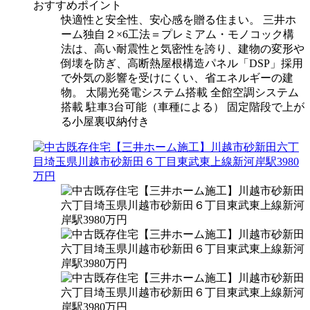
おすすめポイント
快適性と安全性、安心感を贈る住まい。 三井ホ
ーム独自２×6工法＝プレミアム・モノコック構
法は、高い耐震性と気密性を誇り、建物の変形や
倒壊を防ぎ、高断熱屋根構造パネル「DSP」採用
で外気の影響を受けにくい、省エネルギーの建
物。 太陽光発電システム搭載 全館空調システム
搭載 駐車3台可能（車種による） 固定階段で上が
る小屋裏収納付き