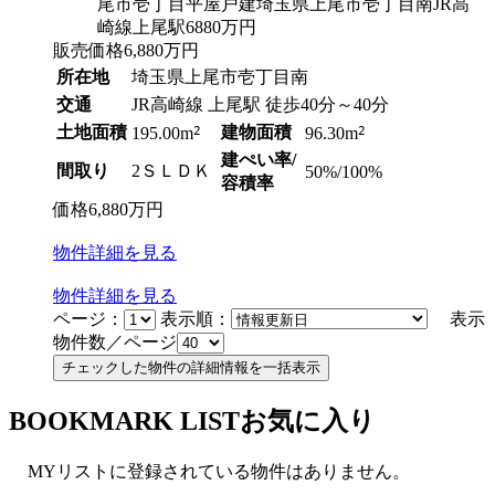
販売価格
6,880
万円
所在地
埼玉県上尾市壱丁目南
交通
JR高崎線 上尾駅 徒歩40分～40分
土地面積
2
建物面積
2
195.00m
96.30m
建ぺい率/
間取り
2ＳＬＤＫ
50%/100%
容積率
価格
6,880
万円
物件
詳細
を見る
物件
詳細
を見る
ページ：
表示順：
表示
物件数／ページ
BOOKMARK LIST
お気に入り
MYリストに登録されている物件はありません。