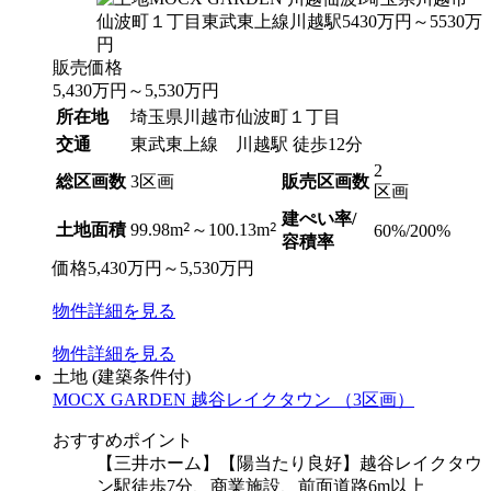
販売価格
5,430
万円
～
5,530
万円
所在地
埼玉県川越市仙波町１丁目
交通
東武東上線 川越駅 徒歩12分
2
総区画数
3区画
販売区画数
区画
建ぺい率/
2
2
土地面積
99.98m
～100.13m
60%/200%
容積率
価格
5,430
万円
～
5,530
万円
物件
詳細
を見る
物件
詳細
を見る
土地
(建築条件付)
MOCX GARDEN 越谷レイクタウン （3区画）
おすすめポイント
【三井ホーム】【陽当たり良好】越谷レイクタウ
ン駅徒歩7分、商業施設、前面道路6m以上