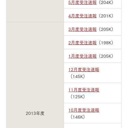
5月度受注速報
（204K）
4月度受注速報
（201K）
3月度受注速報
（205K）
2月度受注速報
（198K）
1月度受注速報
（205K）
12月度受注速報
（145K）
11月度受注速報
（125K）
10月度受注速報
2013年度
（146K）