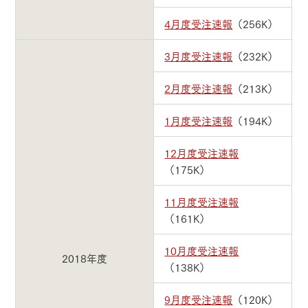
4月度受注速報
（256K）
3月度受注速報
（232K）
2月度受注速報
（213K）
1月度受注速報
（194K）
12月度受注速報
（175K）
11月度受注速報
（161K）
10月度受注速報
2018年度
（138K）
9月度受注速報
（120K）