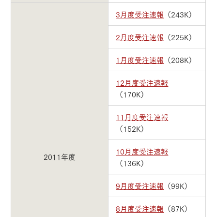
3月度受注速報
（243K）
2月度受注速報
（225K）
1月度受注速報
（208K）
12月度受注速報
（170K）
11月度受注速報
（152K）
10月度受注速報
2011年度
（136K）
9月度受注速報
（99K）
8月度受注速報
（87K）