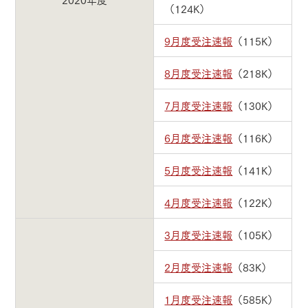
（124K）
9月度受注速報
（115K）
8月度受注速報
（218K）
7月度受注速報
（130K）
6月度受注速報
（116K）
5月度受注速報
（141K）
4月度受注速報
（122K）
3月度受注速報
（105K）
2月度受注速報
（83K）
1月度受注速報
（585K）