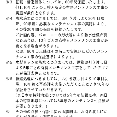
※3
基礎・構造躯体については、60年間保証いたします。
但し10年ごとの点検と所定の有料メンテナンス工事の
実施が条件となります。
※4
防水施工につきましては、お引き渡しより20年目以
降、20年毎に必要なメンテナンス工事の実施により、
その後20年間の保証を継続いたします。
ご計画内容、バルコニーの形状等により防水仕様が異
なる場合は、10年ごとの点検とメンテナンス工事が必
要となる場合があります。
なお、60年目以降はその時点で実施いただいたメンテ
ナンス工事の保証基準によります。
※5
木製サッシの防水につきましては、建物お引き渡し日
より5年ごとの有料メンテナンス工事をしていただくこ
とが保証条件となります。
※6
防蟻処理につきましては、お引き渡し日より10年目以
降、10年毎に再処理を実施いただくことにより10年の
保証をさせていただきます。
(東日本の特別地域については5年毎の防蟻点検、西日
本の特別地域については5年毎のメンテナンス付点検が
必要となります。)
※
その他の点検・保証に関わる詳細は、お引き渡し時に
当社が発行する保証書によります。