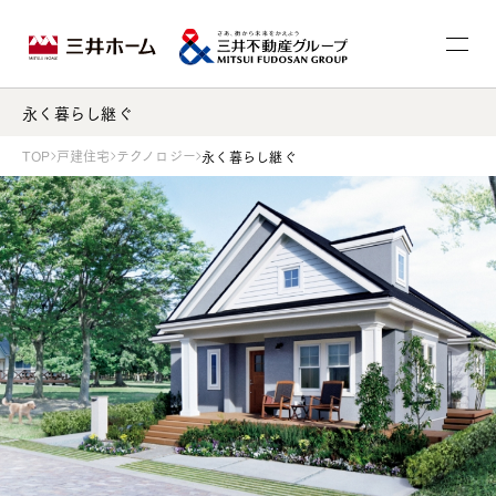
永く暮らし継ぐ
TOP
戸建住宅
テクノロジー
永く暮らし継ぐ