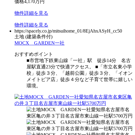
価格
4,170
万円
物件
詳細
を見る
物件
詳細
を見る
https://spacely.co.jp/mitsuihome_01/8EjAhxASyH_cc50
土地
(建築条件付)
MOCX GARDEN一社
おすすめポイント
■市営地下鉄東山線「一社」駅 徒歩14分 名古
屋駅直通23分で快適アクセス。 ■「市立名東小学
校」徒歩３分、「越前公園」徒歩３分、「イオン
メイトピア店」徒歩４分など子育て世帯に嬉しい
環境。