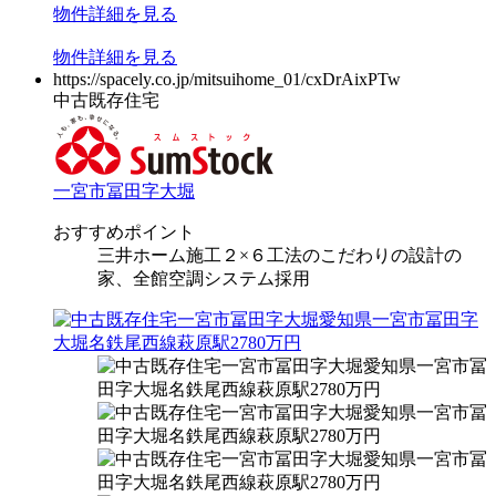
物件
詳細
を見る
物件
詳細
を見る
https://spacely.co.jp/mitsuihome_01/cxDrAixPTw
中古既存住宅
一宮市冨田字大堀
おすすめポイント
三井ホーム施工２×６工法のこだわりの設計の
家、全館空調システム採用