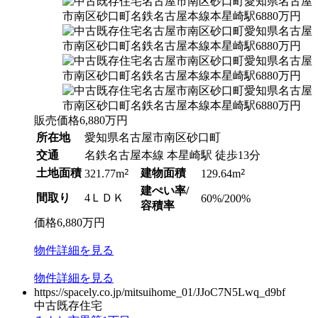
販売価格
6,880
万円
所在地
愛知県名古屋市南区砂口町
交通
名鉄名古屋本線 本星崎駅 徒歩13分
土地面積
2
建物面積
2
321.77m
129.64m
建ぺい率/
間取り
4ＬＤＫ
60%/200%
容積率
価格
6,880
万円
物件
詳細
を見る
物件
詳細
を見る
https://spacely.co.jp/mitsuihome_01/JJoC7N5Lwq_d9bf
中古既存住宅