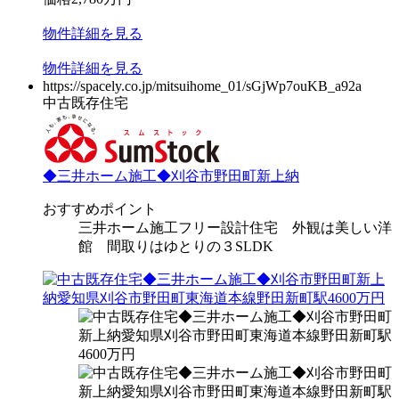
物件
詳細
を見る
物件
詳細
を見る
https://spacely.co.jp/mitsuihome_01/sGjWp7ouKB_a92a
中古既存住宅
◆三井ホーム施工◆刈谷市野田町新上納
おすすめポイント
三井ホーム施工フリー設計住宅 外観は美しい洋
館 間取りはゆとりの３SLDK