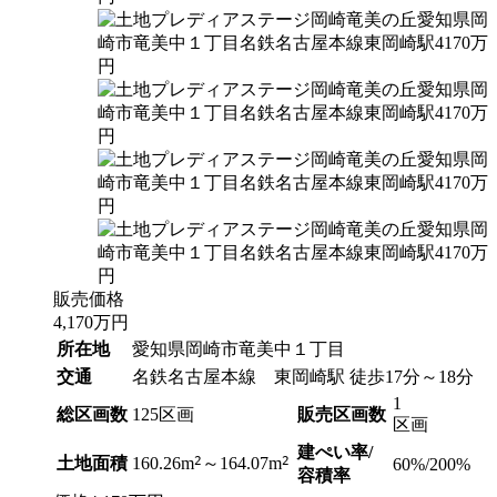
販売価格
4,170
万円
所在地
愛知県岡崎市竜美中１丁目
交通
名鉄名古屋本線 東岡崎駅 徒歩17分～18分
1
総区画数
125区画
販売区画数
区画
建ぺい率/
2
2
土地面積
160.26m
～164.07m
60%/200%
容積率