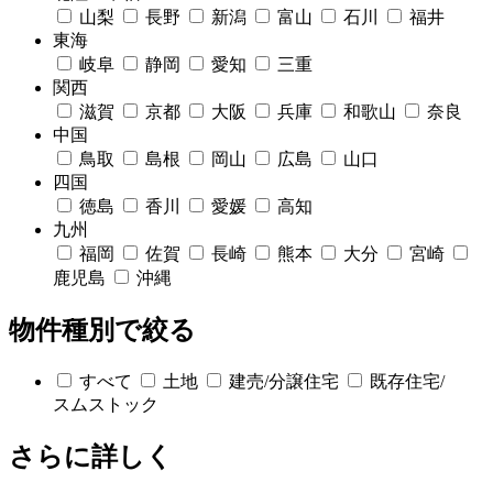
山梨
長野
新潟
富山
石川
福井
東海
岐阜
静岡
愛知
三重
関西
滋賀
京都
大阪
兵庫
和歌山
奈良
中国
鳥取
島根
岡山
広島
山口
四国
徳島
香川
愛媛
高知
九州
福岡
佐賀
長崎
熊本
大分
宮崎
鹿児島
沖縄
物件種別で絞る
すべて
土地
建売/分譲住宅
既存住宅/
スムストック
さらに詳しく