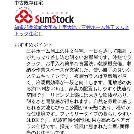
中古既存住宅
知多郡美浜町大字布土字大池（三井ホーム施工スムス
トック住宅）
おすすめポイント
三井ホーム施工の注文住宅。一日を通して陽射し
がたっぷり差し込む明るいお部屋です。時短でラ
クラク、お手入れ簡単な食器洗い乾燥機完備。収
納や作業スペースが充実した、使い勝手の良いシ
ステムキッチンです。複層ガラスは空気層が厚
く、冷暖房効率が一段と向上します。開放感のあ
る約15.6帖LDKは、家具の配置もしやすく快適な
空間です。リビング上部には大きな吹抜があり、
明るさと開放感が得られます。自然を身近に感じ
られる大池ちびっこ公園が50m先にあり、穏やか
な住環境です。ファミリータイプの暮らしやすい
3LDKです。結露軽減や断熱効果を高めるペアガ
ラス仕様です。採光・通風に恵まれた全室2面採
光のお住まいです。