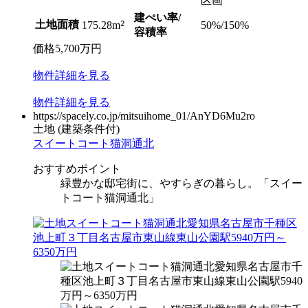
区画
建ぺい率/
土地面積
2
50%/150%
175.28m
容積率
価格
5,700
万円
物件
詳細
を見る
物件
詳細
を見る
https://spacely.co.jp/mitsuihome_01/AnYD6Mu2ro
土地
(建築条件付)
スイートコート猫洞通北
おすすめポイント
緑豊かな邸宅街に、やすらぎの暮らし。「スイー
トコート猫洞通北」