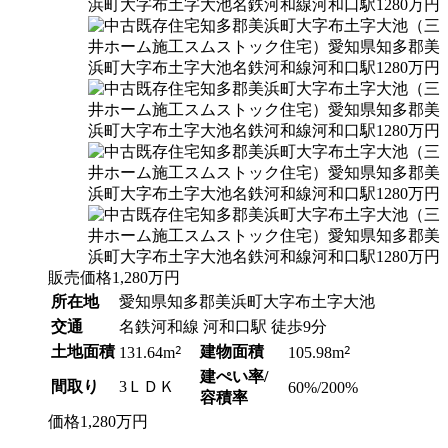
販売価格
1,280
万円
所在地
愛知県知多郡美浜町大字布土字大池
交通
名鉄河和線 河和口駅 徒歩9分
土地面積
2
建物面積
2
131.64m
105.98m
建ぺい率/
間取り
3ＬＤＫ
60%/200%
容積率
価格
1,280
万円