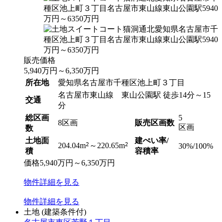
販売価格
5,940
万円
～
6,350
万円
所在地
愛知県名古屋市千種区池上町３丁目
名古屋市東山線 東山公園駅 徒歩14分～15
交通
分
総区画
5
8区画
販売区画数
区画
数
土地面
建ぺい率/
2
2
204.04m
～220.65m
30%/100%
積
容積率
価格
5,940
万円
～
6,350
万円
物件
詳細
を見る
物件
詳細
を見る
土地
(建築条件付)