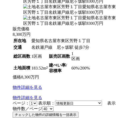
販売価格
8,300
万円
所在地
愛知県名古屋市東区芳野１丁目
交通
名鉄瀬戸線 尼ヶ坂駅 徒歩7分
1
総区画数
1区画
販売区画数
区画
建ぺい率/
土地面積
2
60%/200%
183.52m
容積率
価格
8,300
万円
物件
詳細
を見る
物件
詳細
を見る
ページ：
表示順：
表示
物件数／ページ