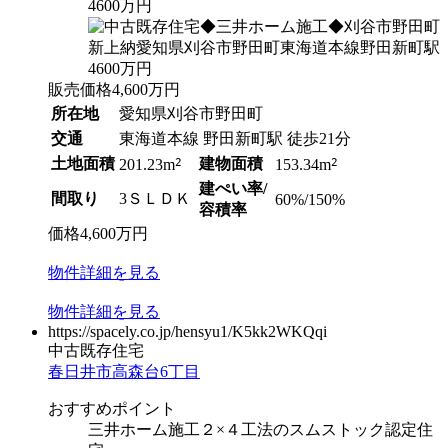
販売価格
4,600
万円
所在地
愛知県刈谷市野田町
交通
東海道本線 野田新町駅 徒歩21分
土地面積
2
建物面積
2
201.23m
153.34m
建ぺい率/
間取り
3ＳＬＤＫ
60%/150%
容積率
価格
4,600
万円
物件
詳細
を見る
物件
詳細
を見る
https://spacely.co.jp/hensyu1/K5kk2WKQqi
中古既存住宅
春日井市高森台6丁目
おすすめポイント
三井ホーム施工２×４工法のスムストック認定住