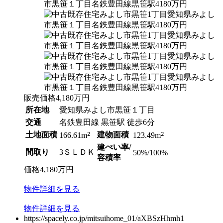
販売価格
4,180
万円
所在地
愛知県みよし市黒笹１丁目
交通
名鉄豊田線 黒笹駅 徒歩6分
土地面積
2
建物面積
2
166.61m
123.49m
建ぺい率/
間取り
3ＳＬＤＫ
50%/100%
容積率
価格
4,180
万円
物件
詳細
を見る
物件
詳細
を見る
https://spacely.co.jp/mitsuihome_01/aXBSzHhmh1