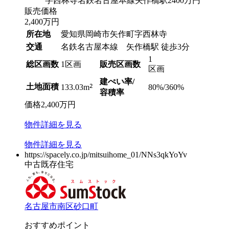
販売価格
2,400
万円
所在地
愛知県岡崎市矢作町字西林寺
交通
名鉄名古屋本線 矢作橋駅 徒歩3分
1
総区画数
1区画
販売区画数
区画
建ぺい率/
土地面積
2
80%/360%
133.03m
容積率
価格
2,400
万円
物件
詳細
を見る
物件
詳細
を見る
https://spacely.co.jp/mitsuihome_01/NNs3qkYoYv
中古既存住宅
名古屋市南区砂口町
おすすめポイント