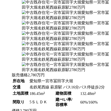
販売価格
2,780
万円
所在地
愛知県一宮市冨田字大堀
交通
名鉄尾西線 萩原駅 バス16分バス停徒歩2分
土地面積
2
建物面積
2
186.45m
132.48m
建ぺい率/
間取り
5ＳＬＤＫ
60%/160%
容積率
価格
2,780
万円