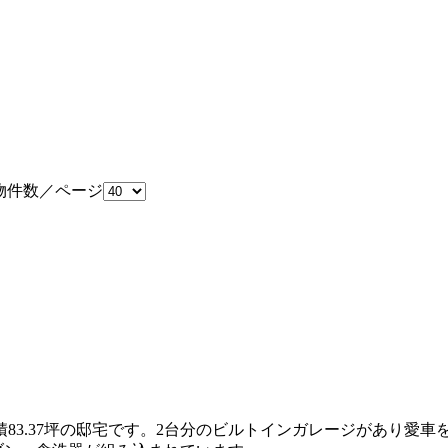
三井ホームワールド
㎥設計
住宅タイプ
こだわり
グ請求
イベント情報
ご相談デスク
件数／ページ
3.37坪の邸宅です。2台分のビルトインガレージがあり愛車