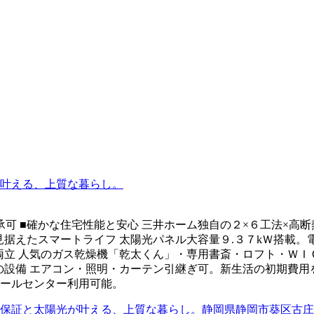
叶える、上質な暮らし。
可 ■確かな住宅性能と安心 三井ホーム独自の２×６工法×高
見据えたスマートライフ 太陽光パネル大容量９.３７kＷ搭載
両立 人気のガス乾燥機「乾太くん」・専用書斎・ロフト・Ｗ
設備 エアコン・照明・カーテン引継ぎ可。新生活の初期費用を賢く
コールセンター利用可能。