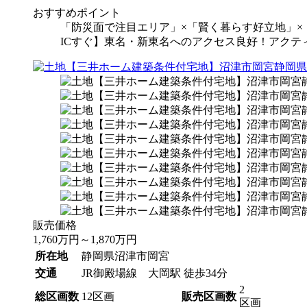
おすすめポイント
「防災面で注目エリア」×「賢く暮らす好立地」×
ICすぐ】東名・新東名へのアクセス良好！アクテ
販売価格
1,760
万円
～
1,870
万円
所在地
静岡県沼津市岡宮
交通
JR御殿場線 大岡駅 徒歩34分
2
総区画数
12区画
販売区画数
区画