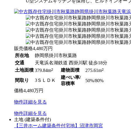
U型システムキッチンを採用し、ビルトインオー
販売価格
4,480
万円
所在地
静岡県掛川市秋葉路
交通
天竜浜名湖鉄道 西掛川駅 徒歩18分
土地面積
2
建物面積
2
379.84m
275.61m
建ぺい率/
間取り
3ＳＬＤＫ
50%/80%
容積率
価格
4,480
万円
物件
詳細
を見る
物件
詳細
を見る
土地
(建築条件付)
【三井ホーム建築条件付宅地】沼津市岡宮