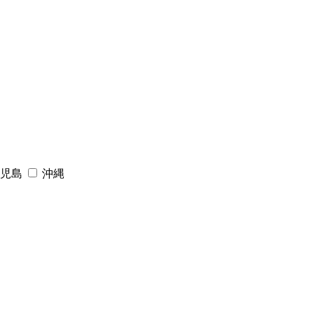
ランドパートナー一覧
商業施設実例
社宅・寮・事務所実例
タログ請求
ご相談デスク
都市建築実例
ク
ク
デスク
せフォーム
児島
沖縄
デザイン
全館空調