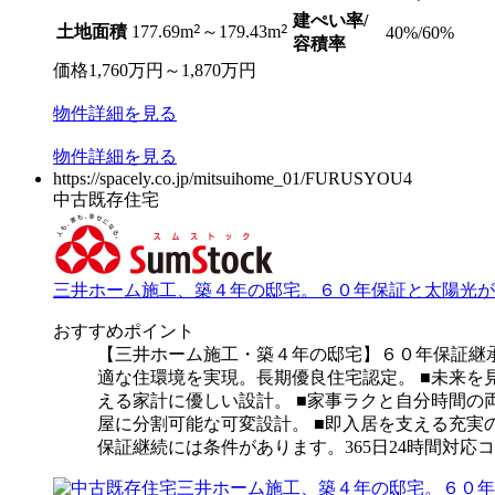
建ぺい率/
2
2
土地面積
177.69m
～179.43m
40%/60%
容積率
価格
1,760
万円
～
1,870
万円
物件
詳細
を見る
物件
詳細
を見る
https://spacely.co.jp/mitsuihome_01/FURUSYOU4
中古既存住宅
三井ホーム施工、築４年の邸宅。６０年保証と太陽光が
おすすめポイント
【三井ホーム施工・築４年の邸宅】６０年保証継承
適な住環境を実現。長期優良住宅認定。 ■未来を
える家計に優しい設計。 ■家事ラクと自分時間の
屋に分割可能な可変設計。 ■即入居を支える充実の
保証継続には条件があります。365日24時間対応