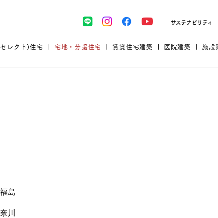
サステナビリティ
(セレクト)住宅
宅地・分譲住宅
賃貸住宅建築
医院建築
施設
ップ
プロが厳選した住まいをセレク
土地・建物探しをコンサルティン
イベント＆セミナー
セミナー・相談会情報
万全のサポート
企業向け不動産活用（CRE）
開業のための物件情報
リフォーム実例
取扱商品
福島
グ
セミナー・内覧会レポート
診療圏調査依頼
福祉・介護施設実例
企業向け不動産活用（CRE）
ランドパートナー
奈川
文教・保育施設実例