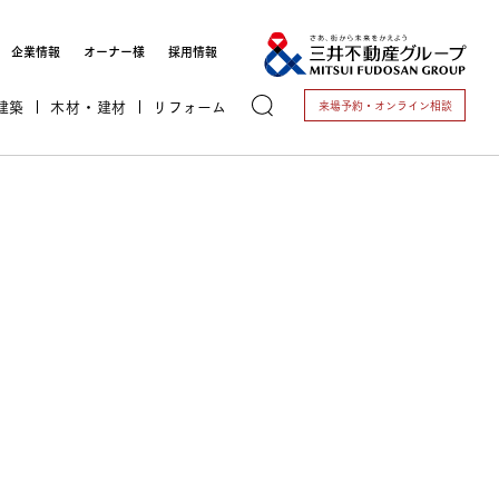
企業情報
オーナー様
採用情報
建築
木材・建材
リフォーム
来場予約・
オンライン相談
トする
これから開業される方
＞ 歯科医院開業支援
＞ 動物病院開業支援