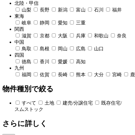
ドクタープランニュース
北陸・甲信
リフォーム事業所一覧
カ
山梨
長野
新潟
富山
石川
福井
資料請求
お問い合わせ
東海
カタログ請求
ご相談デス
岐阜
静岡
愛知
三重
モデルハウス紹介
カタログ請求
ご相談デス
ご相談
関西
滋賀
京都
大阪
兵庫
和歌山
奈良
カタログ請求
お問い合わ
中国
鳥取
島根
岡山
広島
山口
四国
徳島
香川
愛媛
高知
九州
福岡
佐賀
長崎
熊本
大分
宮崎
鹿
建築実例
物件種別で絞る
すべて
土地
建売/分譲住宅
既存住宅/
スムストック
さらに詳しく