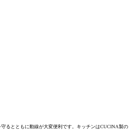
長期保証
モデルハウス紹介・
オンライン相談
土地を探す
全国エリア情報
カタログ請求
を守るとともに動線が大変便利です。キッチンはCUCINA製の