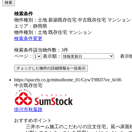
お住まいづくりガイド
検索条件
物件種別：土地 新築既存住宅 中古既存住宅 マンション
エリア：静岡県
インテリア
暮らし方
物件種別：土地 既存住宅 マンション
検索条件変更
モデルハウス紹介
カタロ
検索条件該当物件数：
3
件
ページ：
表示順：
表示物
https://spacely.co.jp/mitsuihome_01/GywT9BD7uv_6c06
中古既存住宅
掛川市秋葉路
おすすめポイント
三井ホーム施工のこだわりの注文住宅。延べ床面積8