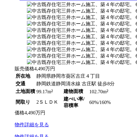
販売価格
4,490
万円
所在地
静岡県静岡市葵区古庄４丁目
交通
静岡鉄道静岡清水線 古庄駅 徒歩8分
土地面積
2
建物面積
2
99.17m
102.70m
建ぺい率/
間取り
2ＳＬＤＫ
60%/160%
容積率
価格
4,490
万円
物件
詳細
を見る
物件
詳細
を見る