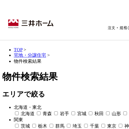
注文・規格
TOP
>
宅地・分譲住宅
>
注文・規格(セレクト)住宅ト
宅地・分譲住宅トップ
賃貸住宅建築トップ
医院建築トップ
木材・建材トップ
リフォームトップ
物件検索結果
施設建築トップ
あなたの理想の住まいをかたちに​
物件検索結果
エリアで絞る
北海道・東北
宅地/建築条件付宅地
木造マンションMOCXION
実例紹介
リフォームメニュー
事業本部案内
北海道
青森
岩手
宮城
秋田
山形
建売/戸建分譲
木造賃貸住宅MOCXSTYLE
ドクターズ宝箱
事業内容
関東
実例紹介
既存住宅（SumStock）
実例紹介
ドクターズヴォイス
建築実例
茨城
栃木
群馬
埼玉
千葉
東京
神
選ばれる理由