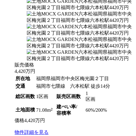
販売価格
4,420
万円
所在地
福岡県福岡市中央区梅光園２丁目
交通
福岡市七隈線 六本松駅 徒歩14分
1
総区画数
1区画
販売区画数
区画
建ぺい率/
土地面積
2
60%/200%
71.08m
容積率
価格
4,420
万円
物件
詳細
を見る