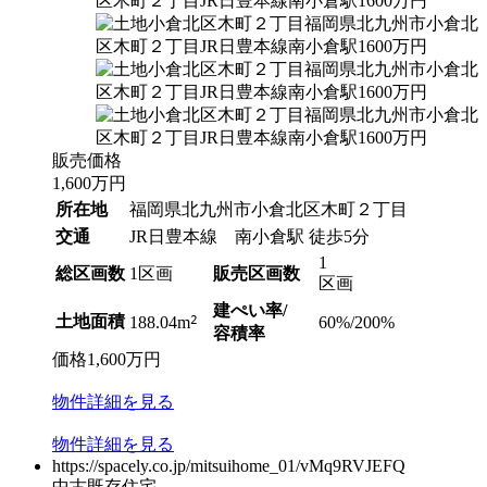
販売価格
1,600
万円
所在地
福岡県北九州市小倉北区木町２丁目
交通
JR日豊本線 南小倉駅 徒歩5分
1
総区画数
1区画
販売区画数
区画
建ぺい率/
土地面積
2
60%/200%
188.04m
容積率
価格
1,600
万円
物件
詳細
を見る
物件
詳細
を見る
https://spacely.co.jp/mitsuihome_01/vMq9RVJEFQ
中古既存住宅