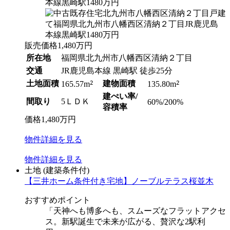
販売価格
1,480
万円
所在地
福岡県北九州市八幡西区清納２丁目
交通
JR鹿児島本線 黒崎駅 徒歩25分
土地面積
2
建物面積
2
165.57m
135.80m
建ぺい率/
間取り
5ＬＤＫ
60%/200%
容積率
価格
1,480
万円
物件
詳細
を見る
物件
詳細
を見る
土地
(建築条件付)
【三井ホーム条件付き宅地】ノーブルテラス桜並木
おすすめポイント
「天神へも博多へも、スムーズなフラットアクセ
ス。新駅誕生で未来が広がる、贅沢な2駅利