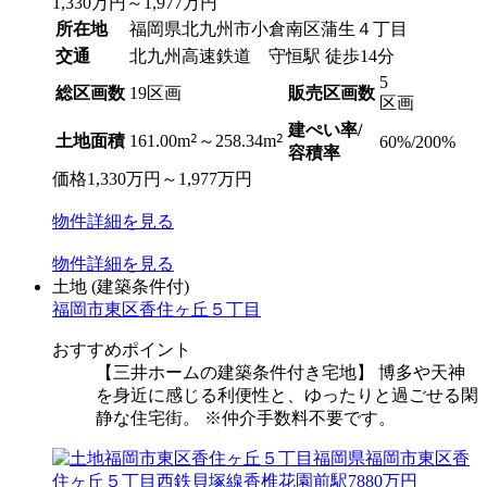
1,330
万円
～
1,977
万円
所在地
福岡県北九州市小倉南区蒲生４丁目
交通
北九州高速鉄道 守恒駅 徒歩14分
5
総区画数
19区画
販売区画数
区画
建ぺい率/
2
2
土地面積
161.00m
～258.34m
60%/200%
容積率
価格
1,330
万円
～
1,977
万円
物件
詳細
を見る
物件
詳細
を見る
土地
(建築条件付)
福岡市東区香住ヶ丘５丁目
おすすめポイント
【三井ホームの建築条件付き宅地】 博多や天神
を身近に感じる利便性と、ゆったりと過ごせる閑
静な住宅街。 ※仲介手数料不要です。