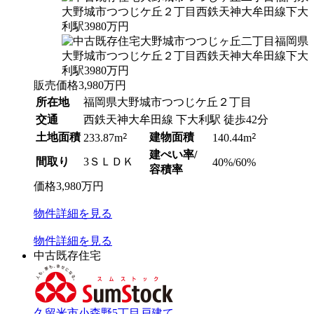
販売価格
3,980
万円
所在地
福岡県大野城市つつじケ丘２丁目
交通
西鉄天神大牟田線 下大利駅 徒歩42分
土地面積
2
建物面積
2
233.87m
140.44m
建ぺい率/
間取り
3ＳＬＤＫ
40%/60%
容積率
価格
3,980
万円
物件
詳細
を見る
物件
詳細
を見る
中古既存住宅
久留米市小森野5丁目戸建て