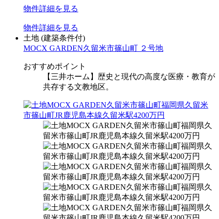
物件
詳細
を見る
物件
詳細
を見る
土地
(建築条件付)
MOCX GARDEN久留米市篠山町 ２号地
おすすめポイント
【三井ホーム】歴史と現代の高度な医療・教育が
共存する文教地区。