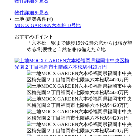
物件
詳細
を見る
物件
詳細
を見る
土地
(建築条件付)
MOCX GARDEN六本松 D号地
おすすめポイント
「六本松」駅まで徒歩15分/2階の窓からは桜が望
める/利便性と自然を兼ね備えた立地