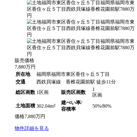
販売価格
7,880
万円
所在地
福岡県福岡市東区香住ヶ丘５丁目
交通
西鉄貝塚線 香椎花園前駅 徒歩11分
1
総区画数
1区画
販売区画数
区画
建ぺい率/
土地面積
2
50%/80%
302.04m
容積率
価格
7,880
万円
物件
詳細
を見る