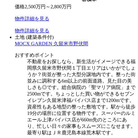
価格
2,500
万円
～
2,800
万円
物件
詳細
を見る
物件
詳細
を見る
土地
(建築条件付)
MOCX GARDEN 久留米市野伏間
おすすめポイント
不動産をお探しなら、新生活がイメージできる福
岡県久留米市野伏間１丁目エリアはいかがでしょ
うか？街並が整った大型分譲地内です。整った街
並みに調和する6m以上の前面道路。見た目の美
しさも◎です。総合病院の「聖マリア病院」まで
2500mです。ちょっとした買い物ができるセブン
イレブン久留米津福バイパス店まで1200mです。
資産性もある地型の整った敷地です。駅から徒歩
19分の場所に位置する物件です。スーパーのルミ
エール上津バイパス店が660m先のところにあ
り、忙しい日々の家事もスムーズにこなせます。
最寄り駅はＪＲ鹿児島本線荒木駅です。