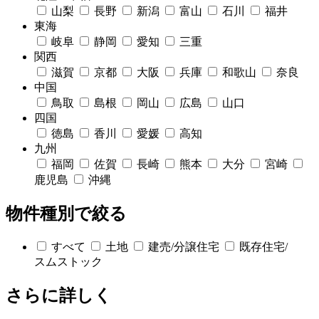
山梨
長野
新潟
富山
石川
福井
東海
岐阜
静岡
愛知
三重
関西
滋賀
京都
大阪
兵庫
和歌山
奈良
中国
鳥取
島根
岡山
広島
山口
四国
徳島
香川
愛媛
高知
九州
福岡
佐賀
長崎
熊本
大分
宮崎
鹿児島
沖縄
物件種別で絞る
すべて
土地
建売/分譲住宅
既存住宅/
スムストック
さらに詳しく