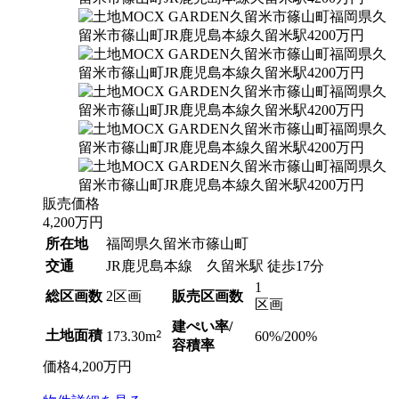
販売価格
4,200
万円
所在地
福岡県久留米市篠山町
交通
JR鹿児島本線 久留米駅 徒歩17分
1
総区画数
2区画
販売区画数
区画
建ぺい率/
土地面積
2
60%/200%
173.30m
容積率
価格
4,200
万円