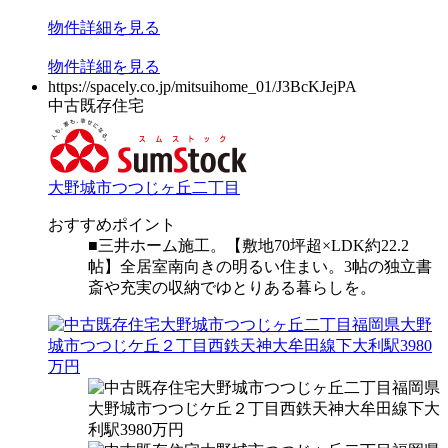
物件
詳細
を見る
物件
詳細
を見る
https://spacely.co.jp/mitsuihome_01/J3BcKJejPA
中古既存住宅
大野城市つつじヶ丘二丁目
おすすめポイント
■三井ホーム施工。【敷地70坪超×LDK約22.2
帖】全居室南向きの明るい住まい。3帖の独立書
斎や充実の収納でゆとりある暮らしを。