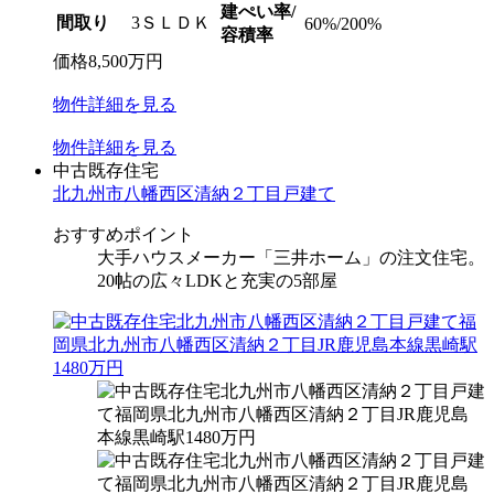
建ぺい率/
間取り
3ＳＬＤＫ
60%/200%
容積率
価格
8,500
万円
物件
詳細
を見る
物件
詳細
を見る
中古既存住宅
北九州市八幡西区清納２丁目戸建て
おすすめポイント
大手ハウスメーカー「三井ホーム」の注文住宅。
20帖の広々LDKと充実の5部屋