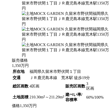
販売価格
1,350
万円
所在地
福岡県久留米市野伏間１丁目
交通
ＪＲ鹿児島本線 荒木駅 徒歩19分
3
総区画数
4区画
販売区画数
区画
建ぺい率/
2
2
土地面積
210.30m
～211.29m
60%/100%
容積率
価格
1,350
万円