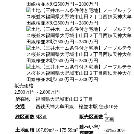
販売価格
2,500
万円
～
2,800
万円
所在地
福岡県大野城市山田２丁目
交通
西鉄天神大牟田線 桜並木駅 徒歩10分
4
総区画数
5区画
販売区画数
区画
建ぺい率/
2
2
土地面積
107.89m
～175.59m
60%/200%
容積率