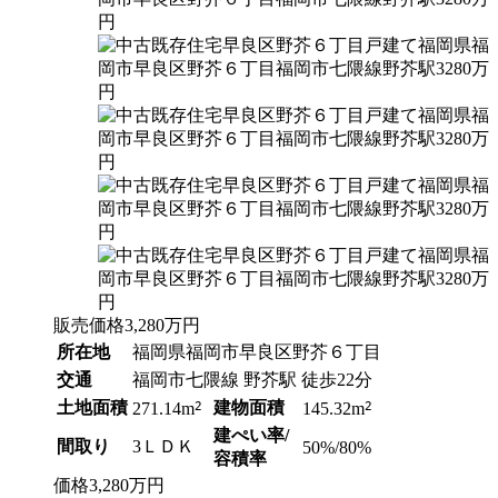
販売価格
3,280
万円
所在地
福岡県福岡市早良区野芥６丁目
交通
福岡市七隈線 野芥駅 徒歩22分
土地面積
2
建物面積
2
271.14m
145.32m
建ぺい率/
間取り
3ＬＤＫ
50%/80%
容積率
価格
3,280
万円