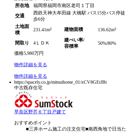
所在地
福岡県福岡市南区老司１丁目
西鉄天神大牟田線 大橋駅 バス15分バス停徒
交通
歩6分
土地面
2
建物面積
2
231.41m
136.62m
積
建ぺい率/
間取り
4ＬＤＫ
50%/80%
容積率
価格
5,980
万円
物件
詳細
を見る
物件
詳細
を見る
https://spacely.co.jp/mitsuihome_01/xCV8GEtJBt
中古既存住宅
早良区野芥６丁目戸建て
おすすめポイント
■三井ホーム施工の注文住宅■南西角地で日当た