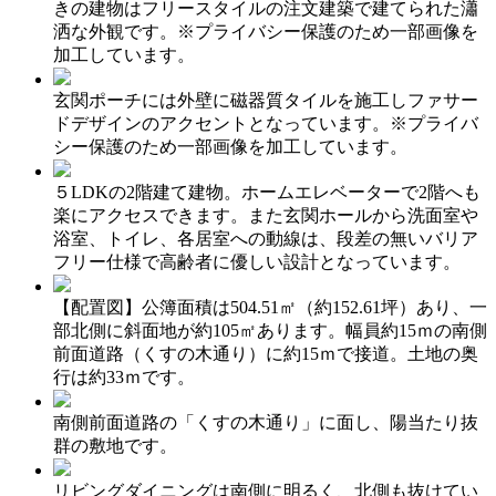
きの建物はフリースタイルの注文建築で建てられた瀟
洒な外観です。※プライバシー保護のため一部画像を
加工しています。
玄関ポーチには外壁に磁器質タイルを施工しファサー
ドデザインのアクセントとなっています。※プライバ
シー保護のため一部画像を加工しています。
５LDKの2階建て建物。ホームエレベーターで2階へも
楽にアクセスできます。また玄関ホールから洗面室や
浴室、トイレ、各居室への動線は、段差の無いバリア
フリー仕様で高齢者に優しい設計となっています。
【配置図】公簿面積は504.51㎡（約152.61坪）あり、一
部北側に斜面地が約105㎡あります。幅員約15ｍの南側
前面道路（くすの木通り）に約15ｍで接道。土地の奥
行は約33ｍです。
南側前面道路の「くすの木通り」に面し、陽当たり抜
群の敷地です。
リビングダイニングは南側に明るく、北側も抜けてい