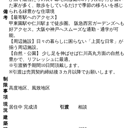
た家が多く、散歩をしているだけで季節の移ろいを感じ
られる緑豊かな住環境
備
【最寄駅へのアクセス】
考
甲東園駅や仁川駅まで徒歩圏。 阪急西宮ガーデンズへも
好アクセス。大阪や神戸へスムーズな通勤・通学が可
能。
【周辺施設】日々の暮らしに困らない「上質な日常」が
揃う周辺施設。
【自然・公園】 少し足を伸ばせば仁川高丸方面の自然も
豊かで、リフレッシュに最適。
※引渡猶予期間10日間頂戴します。
※引渡は売買契約締結後３カ月以降でお願いします。
制
限
高度地区、風致地区
事
項
現
居住中
完成済
引渡
相談
況
建
築