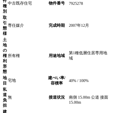
件
中古既存住宅
物件番号
7925278
種
別
取
引
専任媒介
完成時期
2007年12月
態
様
土
地
の
第1種低層住居専用地
権
所有権
用途地域
域
利
形
態
地
建ぺい率/
宅地
40% / 100%
目
容積率
私
道
無
接道状況
南側 15.00m 公道 接面
負
15.00m
担
建