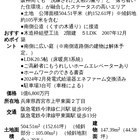
阪神間でも「洗練された文教の薫り」と「落ち着い
た住環境」が融合したステータスの高いエリア
●土地 公簿面積504.51平米（約152.61坪）※傾斜地
約105平米を含む
●南側公道（くすの木通り）に接道
おすす
●木造枠組壁工法 2階建 ５LDK 2007年12月
めポイ
築
ント
●南側に広い庭（※南側道路側の建物は解体予
定。）
●LDK20.5帖（床暖房3系統）
●ご高齢者にもうれしいホームエレベーターあり
●ホームワークのできる書斎
●2024年2月発電式給湯器エネファーム交換済み
●駐車場3台可（車種による）
価格
1
億
6,800
万円
所在地
兵庫県西宮市上甲東園２丁目
阪急電鉄今津線
仁川駅
徒歩10分
交通
阪急電鉄今津線
甲東園駅
徒歩13分
建
2
504.51
m
（152.61坪）
（傾斜
2
土地面
物
147.39
m
（44.58
2
部分：105.00
m
） （傾斜地割
積
面
坪）
合：20％）