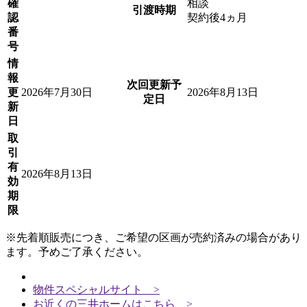
確
相談
引渡時期
認
契約後4ヵ月
番
号
情
報
次回更新予
更
2026年7月30日
2026年8月13日
定日
新
日
取
引
有
2026年8月13日
効
期
限
※先着順販売につき、ご希望の区画が売約済みの場合があり
ます。予めご了承ください。
物件スペシャルサイト >
お近くの三井ホームはこちら >