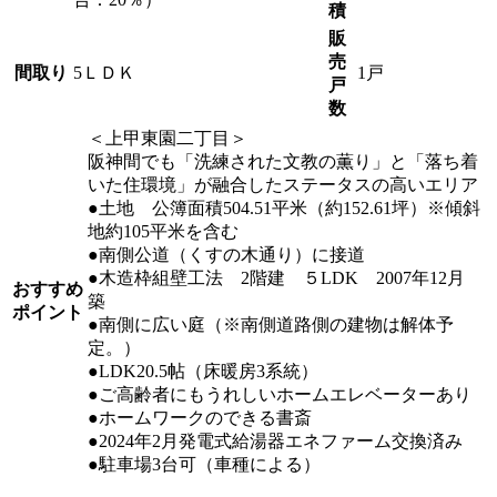
積
販
売
間取り
5ＬＤＫ
1戸
戸
数
＜上甲東園二丁目＞
阪神間でも「洗練された文教の薫り」と「落ち着
いた住環境」が融合したステータスの高いエリア
●土地 公簿面積504.51平米（約152.61坪）※傾斜
地約105平米を含む
●南側公道（くすの木通り）に接道
●木造枠組壁工法 2階建 ５LDK 2007年12月
おすすめ
築
ポイント
●南側に広い庭（※南側道路側の建物は解体予
定。）
●LDK20.5帖（床暖房3系統）
●ご高齢者にもうれしいホームエレベーターあり
●ホームワークのできる書斎
●2024年2月発電式給湯器エネファーム交換済み
●駐車場3台可（車種による）