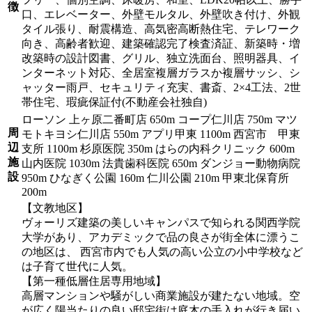
徴
口、エレベーター、外壁モルタル、外壁吹き付け、外観
タイル張り、耐震構造、高気密高断熱住宅、テレワーク
向き、高齢者歓迎、建築確認完了検査済証、新築時・増
改築時の設計図書、グリル、独立洗面台、照明器具、イ
ンターネット対応、全居室複層ガラスか複層サッシ、シ
ャッター雨戸、セキュリティ充実、書斎、2×4工法、2世
帯住宅、瑕疵保証付(不動産会社独自)
ローソン 上ヶ原二番町店 650m コープ仁川店 750m マツ
周
モトキヨシ仁川店 550m アプリ甲東 1100m 西宮市 甲東
辺
支所 1100m 杉原医院 350m はらの内科クリニック 600m
施
山内医院 1030m 法貴歯科医院 650m ダンジョー動物病院
設
950m ひなぎく公園 160m 仁川公園 210m 甲東北保育所
200m
【文教地区】
ヴォーリズ建築の美しいキャンパスで知られる関西学院
大学があり、アカデミックで品の良さが街全体に漂うこ
の地区は、 西宮市内でも人気の高い公立の小中学校など
は子育て世代に人気。
【第一種低層住居専用地域】
高層マンションや騒がしい商業施設が建たない地域。空
が広く陽当たりの良い邸宅街は庭木の手入れが行き届い