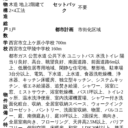
物
木造 地上2階建て
セットバッ
不要
構
2×4工法
ク
造
総
戸
1戸
都市計画
市街化区域
数
学
西宮市立上ケ原小学校 700m
校
西宮市立甲陵中学校 160m
都市ガス 公営水道 公共下水 ユニットバス 水洗トイレ 陽
当り良好、高台、眺望良好、南面道路、前面道路6m以
上、低層住居専用地域、閑静な住宅地、整形地、駐車場
3台分以上、電気、下水道、上水道、食器洗乾燥機、浄
水器、キッチン床暖房、独立型キッチン、システムキッ
チン、省エネ給湯器、追焚き給湯、シャワー、浴室に
窓、ミストサウナ、浴室乾燥機、バス1坪以上、トイレ2
物
ヶ所、温水洗浄便座、室内洗濯機置場、シャワー付き洗
件
面化粧台、収納、全居室収納スペース、ウォークインク
設
ローゼット、パントリー、洗面室収納、物置、バルコニ
備
ー、庭、南側庭あり、庭10坪以上、2面採光、南向き、
／
全居室南向き、フローリング、天井高2.5M以上、バリア
特
フリー、個別空調、床暖房、和室、LDK20帖以上、勝手