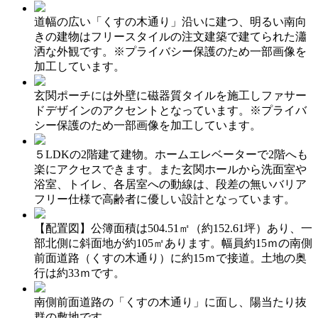
道幅の広い「くすの木通り」沿いに建つ、明るい南向
きの建物はフリースタイルの注文建築で建てられた瀟
洒な外観です。※プライバシー保護のため一部画像を
加工しています。
玄関ポーチには外壁に磁器質タイルを施工しファサー
ドデザインのアクセントとなっています。※プライバ
シー保護のため一部画像を加工しています。
５LDKの2階建て建物。ホームエレベーターで2階へも
楽にアクセスできます。また玄関ホールから洗面室や
浴室、トイレ、各居室への動線は、段差の無いバリア
フリー仕様で高齢者に優しい設計となっています。
【配置図】公簿面積は504.51㎡（約152.61坪）あり、一
部北側に斜面地が約105㎡あります。幅員約15ｍの南側
前面道路（くすの木通り）に約15ｍで接道。土地の奥
行は約33ｍです。
南側前面道路の「くすの木通り」に面し、陽当たり抜
群の敷地です。