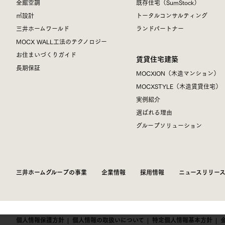
全館空調
既存住宅（SumStock）
㎥設計
トータルコンサルティング
三井ホームワールド
ランドパートナー
MOCX WALL工法のテクノロジー
お住まいづくりガイド
賃貸住宅建築
長期保証
MOCXION（木造マンション）
MOCXSTYLE（木造賃貸住宅）
実例紹介
選ばれる理由
グループソリューション
三井ホームグループの事業
企業情報
採用情報
ニュースリリー
個人情報保護方針
個人情報の取扱いについて
特定個人情報基本方針