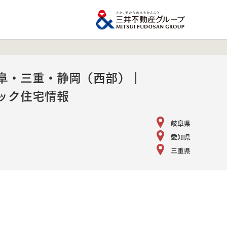
阜・三重・静岡​（西部）​｜
ック住宅情報
岐阜県
愛知県
三重県