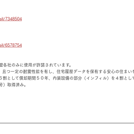
ail/7348504
ail/6578754
盟各社のみに使用が許諾されています。
、且つ一定の耐震性能を有し、住宅履歴データを保有する安心の住まい
６割として償却期間５０年、内装設備の部分（インフィル）を４割とし
号）取得済み。