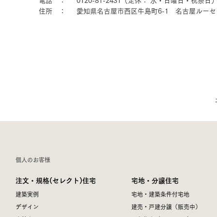
電話 ： 0120-81-2431（定休： 水・日曜日・祝祭日
住所 ： 愛知県名古屋市西区牛島町6-1 名古屋ルーセン
個人のお客様
注文・規格(セレクト)住宅
宅地・分譲住宅
建築実例
宅地・建築条件付宅地
デザイン
建売・戸建分譲（販売中）