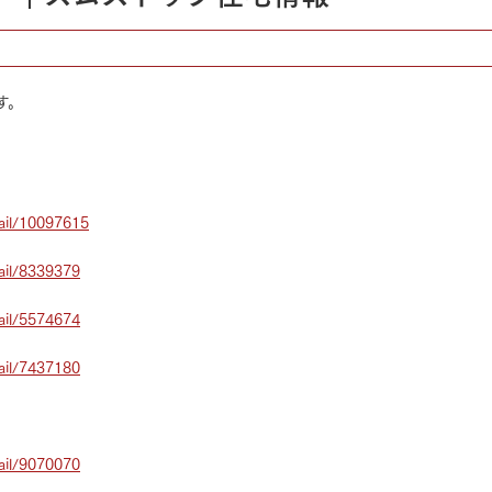
す。
ail/10097615
ail/8339379
ail/5574674
ail/7437180
ail/9070070