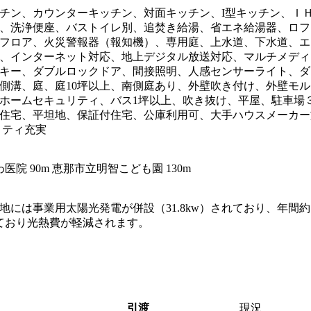
キッチン、カウンターキッチン、対面キッチン、I型キッチン、
、洗浄便座、バストイレ別、追焚き給湯、省エネ給湯器、ロフト
フロア、火災警報器（報知機）、専用庭、上水道、下水道、エ
、インターネット対応、地上デジタル放送対応、マルチメディ
キー、ダブルロックドア、間接照明、人感センサーライト、ダ
溝、庭、庭10坪以上、南側庭あり、外壁吹き付け、外壁モルタ
ホームセキュリティ、バス1坪以上、吹き抜け、平屋、駐車場３
住宅、平坦地、保証付住宅、公庫利用可、大手ハウスメーカー
リティ充実
医院 90m 恵那市立明智こども園 130m
は事業用太陽光発電が併設（31.8kw）されており、年間約100
れており光熱費が軽減されます。
引渡
現況