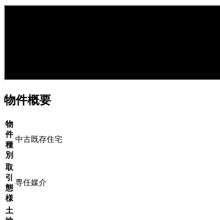
物件概要
物
件
中古既存住宅
種
別
取
引
専任媒介
態
様
土