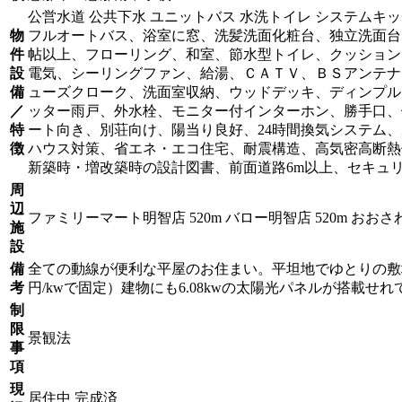
公営水道 公共下水 ユニットバス 水洗トイレ システム
物
フルオートバス、浴室に窓、洗髪洗面化粧台、独立洗面台
件
帖以上、フローリング、和室、節水型トイレ、クッション
設
電気、シーリングファン、給湯、ＣＡＴＶ、ＢＳアンテナ
備
ューズクローク、洗面室収納、ウッドデッキ、ディンプル
／
ッター雨戸、外水栓、モニター付インターホン、勝手口、側
特
ート向き、別荘向け、陽当り良好、24時間換気システム、
徴
ハウス対策、省エネ・エコ住宅、耐震構造、高気密高断熱
新築時・増改築時の設計図書、前面道路6m以上、セキュ
周
辺
ファミリーマート明智店 520m バロー明智店 520m おおさわ
施
設
備
全ての動線が便利な平屋のお住まい。平坦地でゆとりの敷地に
考
円/kwで固定）建物にも6.08kwの太陽光パネルが搭載せ
制
限
景観法
事
項
現
居住中
完成済