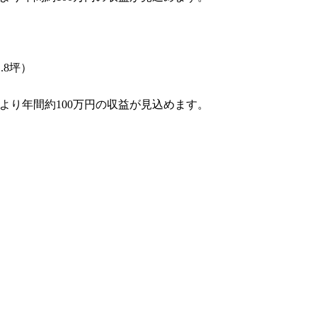
1.8坪）
り年間約100万円の収益が見込めます。
MOCX WALL工法のテク
ノロジー