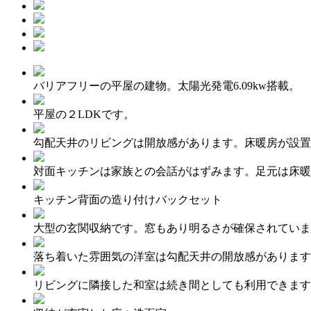
バリアフリーの平屋の建物。太陽光発電6.09kw搭載。
平屋の２LDKです。
勾配天井のリビングは開放感があります。床暖房が設置
対面キッチンは家族との会話がはずみます。足元は床暖
キッチン背面の造り付けバックセット
大型の玄関収納です。窓もあり明るさが確保されていま
落ち着いた雰囲気の洋室は勾配天井の開放感があります
リビングに隣接した和室は続き間としても利用できます