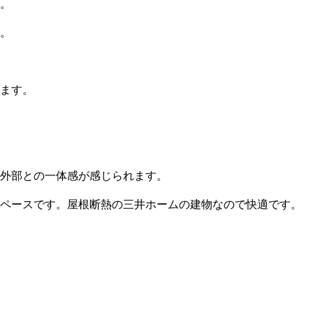
。
三井ホームワールド
㎥設計
。
住宅タイプ
こだわり
グ請求
イベント情報
ご相談デスク
ます。
外部との一体感が感じられます。
ペースです。屋根断熱の三井ホームの建物なので快適です。