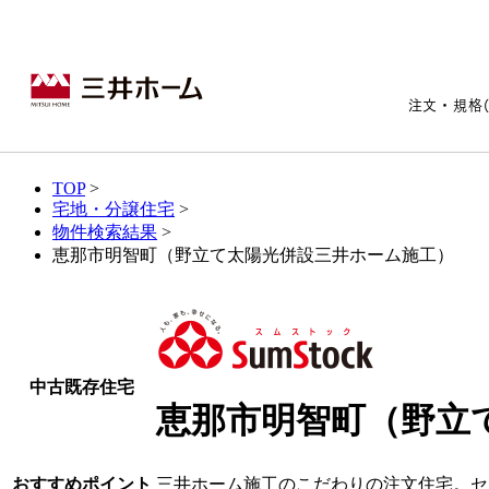
注文・規格
TOP
>
宅地・分譲住宅
>
注文・規格(セレクト)住宅ト
宅地・分譲住宅トップ
賃貸住宅建築トップ
医院建築トップ
木材・建材トップ
リフォームトップ
物件検索結果
>
恵那市明智町（野立て太陽光併設三井ホーム施工）
施設建築トップ
あなたの理想の住まいをかたちに​
中古既存住宅
恵那市明智町（野立
宅地/建築条件付宅地
木造マンションMOCXION
実例紹介
リフォームメニュー
事業本部案内
建売/戸建分譲
木造賃貸住宅MOCXSTYLE
ドクターズ宝箱
事業内容
実例紹介
既存住宅（SumStock）
実例紹介
ドクターズヴォイス
建築実例
選ばれる理由
おすすめポイント
三井ホーム施工のこだわりの注文住宅。セ
ドクタープランニュース