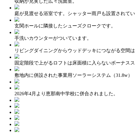
収納が充実した広々洗面室。
庭が見渡せる浴室です。シャッター雨戸も設置されてい
玄関ホールに隣接したシューズクロークです。
手洗いカウンターがついています。
リビングダイニングからウッドデッキにつながる空間は
固定階段で上がるロフトは床面積に入らないボーナスス
敷地内に併設された事業用ソーラーシステム（31.8w）
2026年4月より恵那南中学校に併合されました。