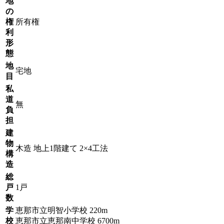
地
の
権
所有権
利
形
態
地
宅地
目
私
道
無
負
担
建
物
木造 地上1階建て 2×4工法
構
造
総
戸
1戸
数
学
恵那市立明智小学校 220m
校
恵那市立恵那南中学校 6700m