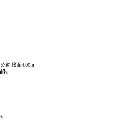
 公道 接面4.00m
舗装
外