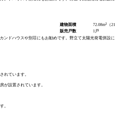
商業施設実例
社宅・寮・事務所実例
タログ請求
ご相談デスク
都市建築実例
ク
ク
デスク
2
建物面積
72.08
m
（2
販売戸数
1戸
せフォーム
カンドハウスや別荘にもお勧めです。野立て太陽光発電併設によ
デザイン
全館空調
されています。
房が設置されています。
す。