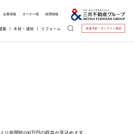
企業情報
オーナー様
採用情報
建築
木材・建材
リフォーム
来場予約・
オンライン相談
トする
これから開業される方
＞ 歯科医院開業支援
＞ 動物病院開業支援
り年間約100万円の収益が見込めます。
開業されている方