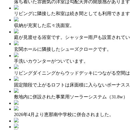
落ち着いた雰囲気の洋室は勾配天井の開放感があります
お住まいづくりガイド
リビングに隣接した和室は続き間としても利用できます
インテリア
暮らし方
収納が充実した広々洗面室。
モデルハウス紹介
カタロ
庭が見渡せる浴室です。シャッター雨戸も設置されてい
玄関ホールに隣接したシューズクロークです。
手洗いカウンターがついています。
リビングダイニングからウッドデッキにつながる空間は
固定階段で上がるロフトは床面積に入らないボーナスス
敷地内に併設された事業用ソーラーシステム（31.8w）
2026年4月より恵那南中学校に併合されました。