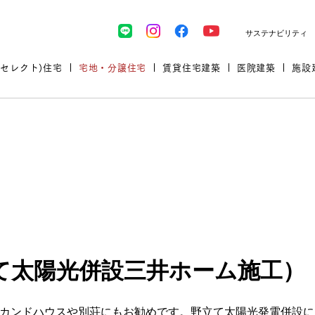
サステナビリティ
(セレクト)住宅
宅地・分譲住宅
賃貸住宅建築
医院建築
施設
ップ
プロが厳選した住まいをセレク
て太陽光併設三井ホーム施工）
土地・建物探しをコンサルティン
イベント＆セミナー
セミナー・相談会情報
万全のサポート
企業向け不動産活用（CRE）
開業のための物件情報
リフォーム実例
取扱商品
グ
セミナー・内覧会レポート
診療圏調査依頼
福祉・介護施設実例
企業向け不動産活用（CRE）
ランドパートナー
文教・保育施設実例
カンドハウスや別荘にもお勧めです。野立て太陽光発電併設によ
ランドパートナー一覧