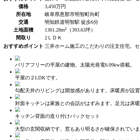
価格
3,450
万円
リフォーム事業所一覧
カ
資料請求
お問い合わせ
所在地
岐阜県恵那市明智町向町
カタログ請求
ご相談デス
交通
明知鉄道
明智駅
徒歩6分
モデルハウス紹介
カタログ請求
ご相談デス
ご相談
2
土地面積
1301.28
m
（393.63坪）
間取り
2ＬＤＫ
カタログ請求
お問い合わ
おすすめポイント
三井ホーム施工のこだわりの注文住宅。セ
バリアフリーの平屋の建物。太陽光発電6.09kw搭載。
平屋の２LDKです。
建築実例
勾配天井のリビングは開放感があります。床暖房が設置
対面キッチンは家族との会話がはずみます。足元は床暖
キッチン背面の造り付けバックセット
大型の玄関収納です。窓もあり明るさが確保されていま