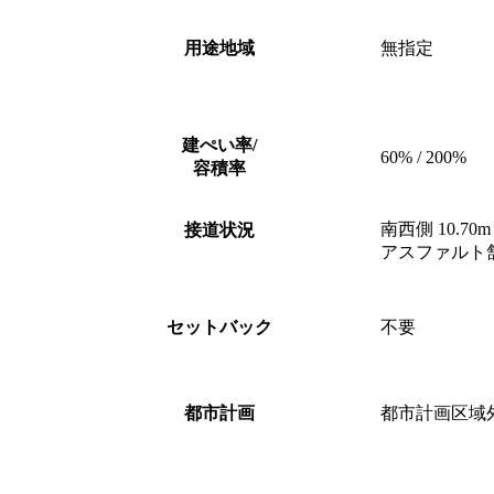
用途地域
無指定
建ぺい率/
60% / 200%
容積率
南西側 10.70m
接道状況
アスファルト
セットバック
不要
都市計画
都市計画区域