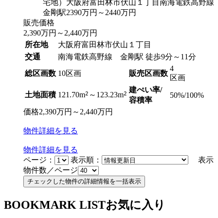
販売価格
2,390
万円
～
2,440
万円
所在地
大阪府富田林市伏山１丁目
交通
南海電鉄高野線 金剛駅 徒歩9分～11分
4
総区画数
10区画
販売区画数
区画
建ぺい率/
2
2
土地面積
121.70m
～123.23m
50%/100%
容積率
価格
2,390
万円
～
2,440
万円
物件
詳細
を見る
物件
詳細
を見る
ページ：
表示順：
表示
物件数／ページ
BOOKMARK LIST
お気に入り