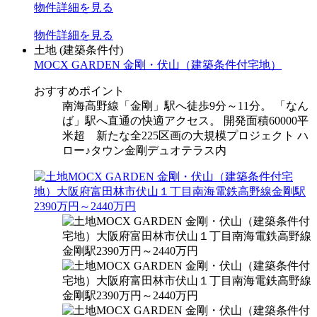
物件
詳細
を見る
物件
詳細
を見る
土地
(建築条件付)
MOCX GARDEN 金剛・伏山（建築条件付宅地）
おすすめポイント
南海高野線「金剛」駅へ徒歩9分～11分。 「なん
ば」駅へ直通の快適アクセス。 開発面積60000平
米超 新たな全225区画の大規模プロジェクト ハ
ロー♪タウン金剛デュオテラス内