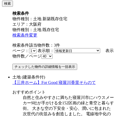
検索条件
物件種別：土地 新築既存住宅
エリア：大阪府
物件種別：土地 既存住宅
検索条件変更
検索条件該当物件数：
3
件
ページ：
表示順：
表示
物件数／ページ
土地
(建築条件付)
【三井ホーム】For Good 寝屋川香里そらのて
おすすめポイント
自然と住みやすさに満ちた寝屋川市にハウスメー
カー9社が手がける全152区画の緑と青空と暮らす
街。 大きな空の下安全・安心、潤いに包まれた
次世代の街並みを創造しました。 電線地中化の