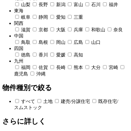
山梨
長野
新潟
富山
石川
福井
東海
岐阜
静岡
愛知
三重
関西
滋賀
京都
大阪
兵庫
和歌山
奈良
中国
鳥取
島根
岡山
広島
山口
四国
徳島
香川
愛媛
高知
九州
福岡
佐賀
長崎
熊本
大分
宮崎
鹿児島
沖縄
物件種別で絞る
すべて
土地
建売/分譲住宅
既存住宅/
スムストック
さらに詳しく