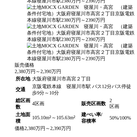
販売価格
2,380
万円
～
2,390
万円
所在地
大阪府寝屋川市高宮２丁目
京阪電鉄本線 寝屋川市駅 バス12分バス停徒
交通
歩9分～10分
総区画
2
4区画
販売区画数
区画
数
土地面
建ぺい率/
2
2
105.10m
～105.63m
50%/100%
積
容積率
価格
2,380
万円
～
2,390
万円