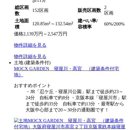
歩11分
総区画
2
152区画
販売区画数
区画
数
土地面
建ぺい率/
2
2
120.85m
～132.54m
60%/200%
積
容積率
価格
2,139
万円
～
2,547
万円
物件
詳細
を見る
物件
詳細
を見る
土地
(建築条件付)
MOCX GARDEN 寝屋川・高宮 （建築条件付宅
地）
おすすめポイント
・JR「忍ケ丘・寝屋川公園」駅まで徒歩約23～
24分 自転車で約8分 ・京阪本線「寝屋川市」駅
まで徒歩約35分 自転車で約13分 ・最寄駅から
大阪中心部まで20～30分の通勤圏です！