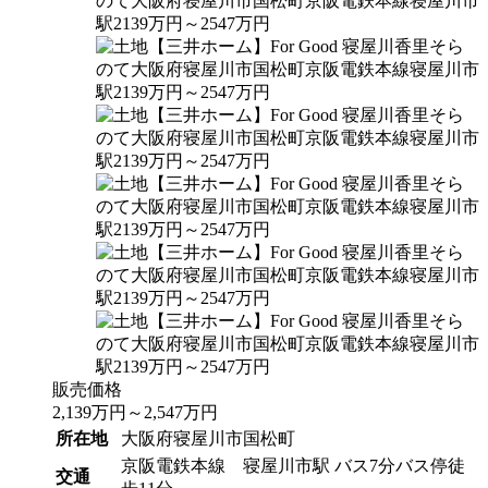
販売価格
2,139
万円
～
2,547
万円
所在地
大阪府寝屋川市国松町
京阪電鉄本線 寝屋川市駅 バス7分バス停徒
交通