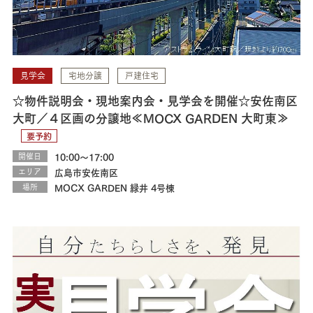
見学会
宅地分譲
戸建住宅
☆物件説明会・現地案内会・見学会を開催☆安佐南区
大町／４区画の分譲地≪MOCX GARDEN 大町東≫
要予約
開催日
10:00～17:00
エリア
広島市安佐南区
場所
MOCX GARDEN 緑井 4号棟