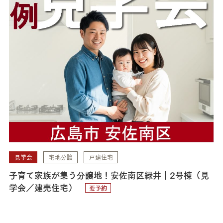
見学会
宅地分譲
戸建住宅
子育て家族が集う分譲地！安佐南区緑井｜2号棟（見
学会／建売住宅）
要予約