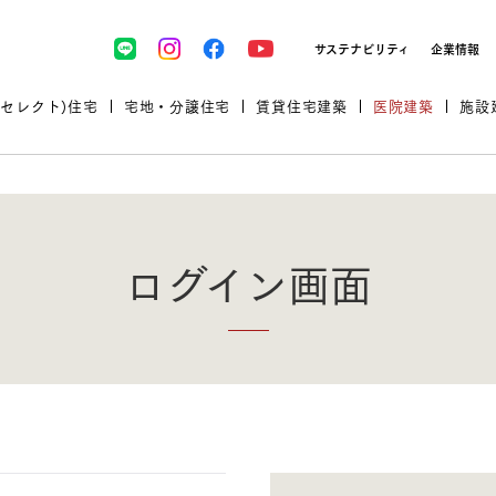
サステナビリティ
企業情報
(セレクト)住宅
宅地・分譲住宅
賃貸住宅建築
医院建築
施設
ログイン画面
プロが厳選した住まいをセレク
土地・建物探しをコンサルティン
イベント＆セミナー
セミナー・相談会情報
万全のサポート
企業向け不動産活用（CRE）
開業のための物件情報
リフォーム実例
取扱商品
グ
セミナー・内覧会レポート
診療圏調査依頼
福祉・介護施設実例
企業向け不動産活用（CRE）
ランドパートナー
文教・保育施設実例
規格住宅｜三井ホームセレクト