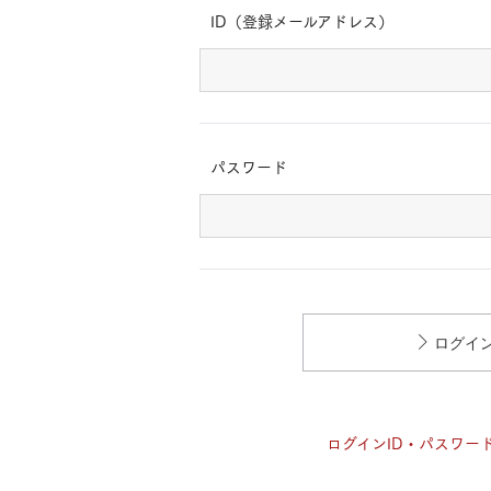
ドクタープランニュース
ID（登録メールアドレス）
リフォーム事業所一覧
カ
資料請求
お問い合わせ
カタログ請求
ご相談デス
モデルハウス紹介
カタログ請求
ご相談デス
ご相談
カタログ請求
お問い合わ
パスワード
ログイ
建築実例
ログインID・パスワー