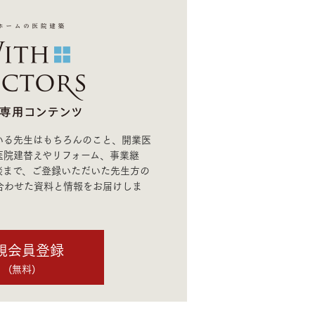
モデルハウス・
見学可能実例
土地を探す
全国エリア情報
カタログ請求
いる先生はもちろんのこと、開業医
オンライン相談
医院建替えやリフォーム、事業継
談まで、ご登録いただいた先生方の
合わせた資料と情報をお届けしま
MOCX WALL工法のテク
ノロジー
規会員登録
(無料)