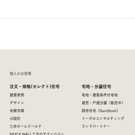
お住まいづくりガイド
暮らし方
共働き家族
子育て家族
多世帯
住宅タイプ
3・4階建て
平屋
賃貸併用住宅
個人のお客様
注文・規格(セレクト)住宅
宅地・分譲住宅
モデルハウス紹介
カタロ
建築実例
宅地・建築条件付宅地
デザイン
建売・戸建分譲（販売中）
全館空調
既存住宅（SumStock）
㎥設計
トータルコンサルティング
三井ホームワールド
ランドパートナー
MOCX WALL工法のテクノロジー