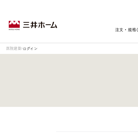
注文・規格
医院建築
ログイン
戸建住宅トップ
宅地・分譲住宅トップ
賃貸住宅建築トップ
医院建築トップ
木材・建材トップ
リフォームトップ
施設建築トップ
あなたの理想の住まいをかたちに
宅地/建築条件付宅地
木造マンションMOCXION
実例紹介
リフォームメニュー
事業本部案内
建売/戸建分譲
木造賃貸住宅MOCXSTYLE
ドクターズ宝箱
事業内容
実例紹介
既存住宅（SumStock）
実例紹介
ドクターズヴォイス
建築実例
選ばれる理由
注文住宅｜三井ホームオーダー