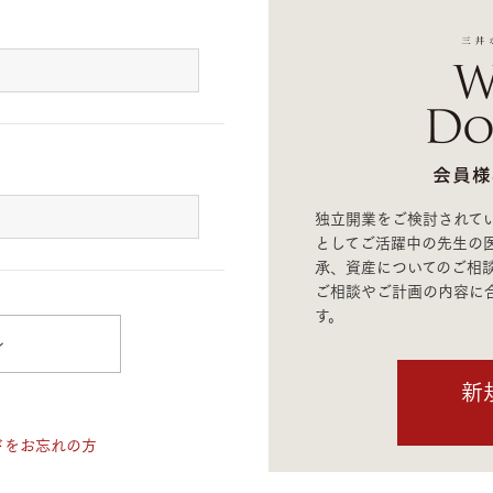
ランドパートナー一覧
商業施設実例
社宅・寮・事務所実例
タログ請求
ご相談デスク
都市建築実例
ク
ク
デスク
せフォーム
独立開業をご検討されて
としてご活躍中の先生の
承、資産についてのご相
ご相談やご計画の内容に
す。
ン
デザイン
全館空調
新
ドをお忘れの方