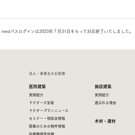
三井ホームワールド
㎥設計
medパスログインは2023年７月31日をもって対応終了いたしました。
家族
店舗併用住宅
多世帯住宅
別荘・リゾートハウス
法人・事業主のお客様
医院建築
施設建築
グ請求
イベント情報
ご相談デスク
実例紹介
実例紹介
ドクターズ宝箱
選ばれる理由
ドクタープランニュース
セミナー・相談会情報
木材・建材
開業のための物件情報
診療圏調査依頼