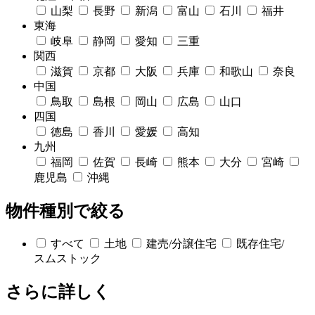
山梨
長野
新潟
富山
石川
福井
東海
岐阜
静岡
愛知
三重
関西
滋賀
京都
大阪
兵庫
和歌山
奈良
中国
鳥取
島根
岡山
広島
山口
四国
徳島
香川
愛媛
高知
九州
福岡
佐賀
長崎
熊本
大分
宮崎
鹿児島
沖縄
物件種別で絞る
すべて
土地
建売/分譲住宅
既存住宅/
スムストック
さらに詳しく