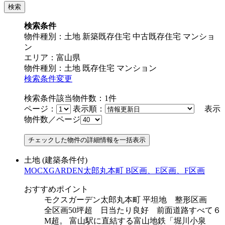
検索条件
物件種別：土地 新築既存住宅 中古既存住宅 マンショ
ン
エリア：富山県
物件種別：土地 既存住宅 マンション
検索条件変更
検索条件該当物件数：
1
件
ページ：
表示順：
表示
物件数／ページ
土地
(建築条件付)
MOCXGARDEN太郎丸本町 B区画、E区画、F区画
おすすめポイント
モクスガーデン太郎丸本町 平坦地 整形区画
全区画50坪超 日当たり良好 前面道路すべて６
M超。 富山駅に直結する富山地鉄「堀川小泉