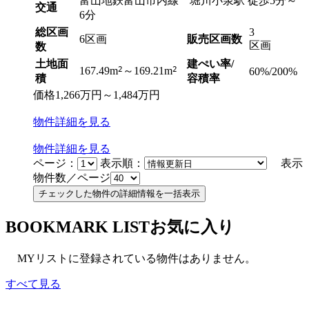
富山地鉄富山市内線 堀川小泉駅 徒歩5分～
交通
6分
総区画
3
6区画
販売区画数
区画
数
土地面
建ぺい率/
2
2
167.49m
～169.21m
60%/200%
積
容積率
価格
1,266
万円
～
1,484
万円
物件
詳細
を見る
物件
詳細
を見る
ページ：
表示順：
表示
物件数／ページ
BOOKMARK LIST
お気に入り
MYリストに登録されている物件はありません。
すべて見る