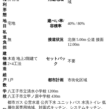
域
利
形
態
地
建ぺい率/
宅地
40% / 80%
目
容積率
私
道
無
接道状況
北側 5.00m 公道 接面
負
12.00m
担
建
物
木造 地上2階建て
セットバッ
不要
構
2×4工法
ク
造
総
戸
1戸
都市計画
市街化区域
数
学
八王子市立清水小学校 1200m
校
八王子市立甲ノ原中学校 430m
都市ガス 公営水道 公共下水 ユニットバス 水洗トイレ 低
層住居専用地域、対面式キッチン、システムキッチン、