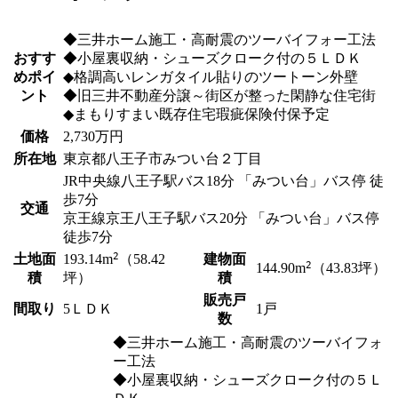
◆三井ホーム施工・高耐震のツーバイフォー工法
おすす
◆小屋裏収納・シューズクローク付の５ＬＤＫ
めポイ
◆格調高いレンガタイル貼りのツートーン外壁
ント
◆旧三井不動産分譲～街区が整った閑静な住宅街
◆まもりすまい既存住宅瑕疵保険付保予定
価格
2,730
万円
所在地
東京都八王子市みつい台２丁目
JR中央線
八王子駅
バス18分
「みつい台」
バス停 徒
歩7分
交通
京王線
京王八王子駅
バス20分
「みつい台」
バス停
徒歩7分
2
土地面
建物面
193.14
m
（58.42
2
144.90
m
（43.83坪）
積
積
坪）
販売戸
間取り
5ＬＤＫ
1戸
数
◆三井ホーム施工・高耐震のツーバイフォ
ー工法
◆小屋裏収納・シューズクローク付の５Ｌ