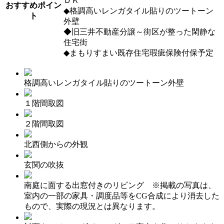
ＤＫ
おすすめポイン
◆格調高いレンガタイル貼りのツートーン
ト
外壁
◆旧三井不動産分譲～街区が整った閑静な
住宅街
◆まもりすまい既存住宅瑕疵保険付保予定
格調高いレンガタイル貼りのツートーン外壁
１階間取図
２階間取図
北西側からの外観
玄関の吹抜
南庭に面する出窓付きのリビング ※掲載の写真は、
室内の一部の家具・調度品等をCG合成により消去した
もので、実際の現況とは異なります。