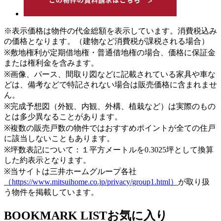
※表示価格は物件の代金総額を表示しています。消費税込み
の価格となります。（建物など消費税が課税される場合）
※敷地権利が定期借地権・普通借地権の場合、価格に保証金
または権利金を含みます。
※画像、パース、間取り図などに記載されている家具や車な
どは、備考などで特記されない場合は販売価格に含まれませ
ん。
※完成予想図（外観、内観、外構、植栽など）は実際のもの
とは多少異なることがあります。
※複数の販売戸数の物件ではおすすめポイントが全ての住戸
に該当しないこともあります。
※坪数表記について：１平方メートルを0.3025坪として換算
した約表示となります。
※当サイトは三井ホームグループ各社
（https://www.mitsuihome.co.jp/privacy/group1.html）
が取り扱
う物件を掲載しています。
BOOKMARK LIST
お気に入り