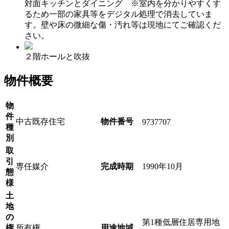
対面キッチンとダイニング ※室内を分かりやすくす
るため一部の家具等をデジタル処理で消去していま
す。壁や床の微細な傷・汚れ等は現地にてご確認くだ
さい。
２階ホールと吹抜
物件概要
物
件
中古既存住宅
物件番号
9737707
種
別
取
引
専任媒介
完成時期
1990年10月
態
様
土
地
の
第1種低層住居専用地
権
所有権
用途地域