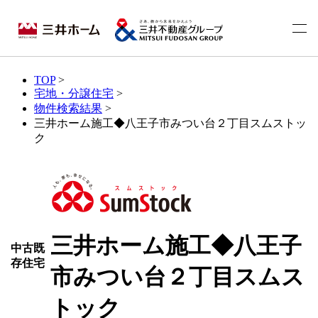
TOP
>
宅地・分譲住宅
>
物件検索結果
>
三井ホーム施工◆八王子市みつい台２丁目スムストッ
ク
三井ホーム施工◆八王子
中古既
存住宅
市みつい台２丁目スムス
トック