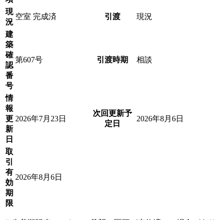
現
空室
完成済
引渡
現況
況
建
築
確
第607号
引渡時期
相談
認
番
号
情
報
次回更新予
更
2026年7月23日
2026年8月6日
定日
新
日
取
引
有
2026年8月6日
効
期
限