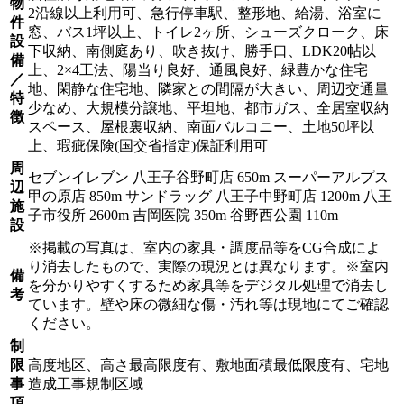
物
2沿線以上利用可、急行停車駅、整形地、給湯、浴室に
件
窓、バス1坪以上、トイレ2ヶ所、シューズクローク、床
設
下収納、南側庭あり、吹き抜け、勝手口、LDK20帖以
備
上、2×4工法、陽当り良好、通風良好、緑豊かな住宅
／
地、閑静な住宅地、隣家との間隔が大きい、周辺交通量
特
少なめ、大規模分譲地、平坦地、都市ガス、全居室収納
徴
スペース、屋根裏収納、南面バルコニー、土地50坪以
上、瑕疵保険(国交省指定)保証利用可
周
セブンイレブン 八王子谷野町店 650m スーパーアルプス
辺
甲の原店 850m サンドラッグ 八王子中野町店 1200m 八王
施
子市役所 2600m 吉岡医院 350m 谷野西公園 110m
設
※掲載の写真は、室内の家具・調度品等をCG合成によ
り消去したもので、実際の現況とは異なります。※室内
備
を分かりやすくするため家具等をデジタル処理で消去し
考
ています。壁や床の微細な傷・汚れ等は現地にてご確認
ください。
制
限
高度地区、高さ最高限度有、敷地面積最低限度有、宅地
事
造成工事規制区域
項