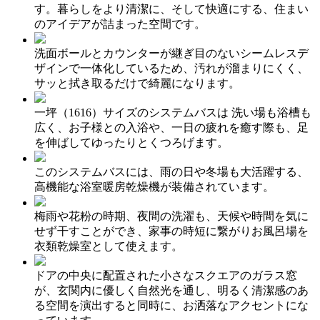
す。暮らしをより清潔に、そして快適にする、住まい
のアイデアが詰まった空間です。
洗面ボールとカウンターが継ぎ目のないシームレスデ
ザインで一体化しているため、汚れが溜まりにくく、
サッと拭き取るだけで綺麗になります。
一坪（1616）サイズのシステムバスは 洗い場も浴槽も
広く、お子様との入浴や、一日の疲れを癒す際も、足
を伸ばしてゆったりとくつろげます。
このシステムバスには、雨の日や冬場も大活躍する、
高機能な浴室暖房乾燥機が装備されています。
梅雨や花粉の時期、夜間の洗濯も、天候や時間を気に
せず干すことができ、家事の時短に繋がりお風呂場を
衣類乾燥室として使えます。
ドアの中央に配置された小さなスクエアのガラス窓
が、玄関内に優しく自然光を通し、明るく清潔感のあ
る空間を演出すると同時に、お洒落なアクセントにな