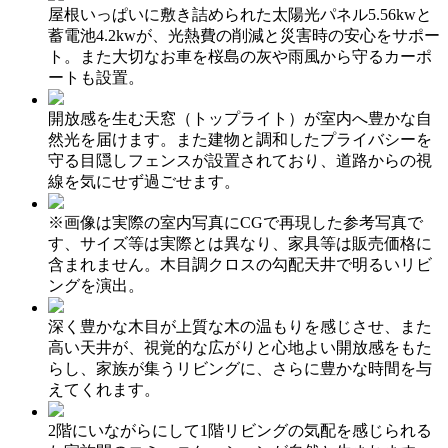
屋根いっぱいに敷き詰められた太陽光パネル5.56kwと
蓄電池4.2kwが、光熱費の削減と災害時の安心をサポー
ト。また大切なお車を桜島の灰や雨風から守るカーポ
ートも設置。
開放感を生む天窓（トップライト）が室内へ豊かな自
然光を届けます。また建物と調和したプライバシーを
守る目隠しフェンスが設置されており、道路からの視
線を気にせず過ごせます。
※画像は実際の室内写真にCGで再現した参考写真で
す、サイズ等は実際とは異なり、家具等は販売価格に
含まれません。木目調クロスの勾配天井で明るいリビ
ングを演出。
深く豊かな木目が上質な木の温もりを感じさせ、また
高い天井が、視覚的な広がりと心地よい開放感をもた
らし、家族が集うリビングに、さらに豊かな時間を与
えてくれます。
2階にいながらにして1階リビングの気配を感じられる