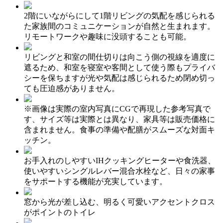
2階にいながらにして1階リビングの気配を感じられる
た家族間のコミュニケーションが自然と生まれます。
リモートワークや趣味に没頭することも可能。
リビングと和室の間仕切りは向こう側の視線を適度に
遮るため、和室を寝室や客間として使う際もプライバ
シーを保ちますが光や気配は感じられるため閉め切っ
ても圧迫感がありません。
※画像は実際の室内写真にCGで再現した参考写真で
す、サイズ等は実際とは異なり、家具等は販売価格に
含まれません。食事の準備や配膳がスムーズな対面キ
ッチン。
お手入れのしやすいIHクッキングヒーターや食洗器、
使いやすいシングルレバー混合水栓など、日々の家事
をサポートする機能が充実しています。
窓から光が差し込む、明るく可愛いアクセントクロス
がポイントのトイレ