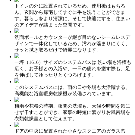
トイレの外に設置されているため、使用後はもちろ
ん、玄関から帰宅してすぐに手を洗うことができま
す。暮らしをより清潔に、そして快適にする、住まい
のアイデアが詰まった空間です。
洗面ボールとカウンターが継ぎ目のないシームレスデ
ザインで一体化しているため、汚れが溜まりにくく、
サッと拭き取るだけで綺麗になります。
一坪（1616）サイズのシステムバスは 洗い場も浴槽も
広く、お子様との入浴や、一日の疲れを癒す際も、足
を伸ばしてゆったりとくつろげます。
このシステムバスには、雨の日や冬場も大活躍する、
高機能な浴室暖房乾燥機が装備されています。
梅雨や花粉の時期、夜間の洗濯も、天候や時間を気に
せず干すことができ、家事の時短に繋がりお風呂場を
衣類乾燥室として使えます。
ドアの中央に配置された小さなスクエアのガラス窓