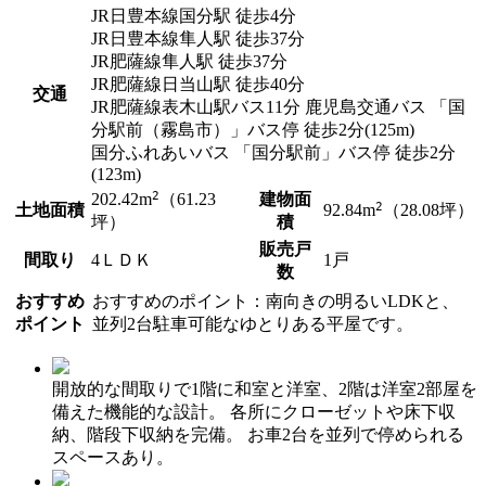
JR日豊本線
国分駅
徒歩4分
JR日豊本線
隼人駅
徒歩37分
JR肥薩線
隼人駅
徒歩37分
JR肥薩線
日当山駅
徒歩40分
交通
JR肥薩線
表木山駅
バス11分 鹿児島交通バス
「国
分駅前（霧島市）」
バス停 徒歩2分(125m)
国分ふれあいバス
「国分駅前」
バス停 徒歩2分
(123m)
2
建物面
202.42
m
（61.23
2
土地面積
92.84
m
（28.08坪）
積
坪）
販売戸
間取り
4ＬＤＫ
1戸
数
おすすめ
おすすめのポイント：南向きの明るいLDKと、
ポイント
並列2台駐車可能なゆとりある平屋です。
開放的な間取りで1階に和室と洋室、2階は洋室2部屋を
備えた機能的な設計。 各所にクローゼットや床下収
納、階段下収納を完備。 お車2台を並列で停められる
スペースあり。