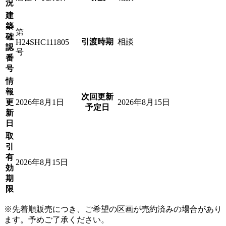
況
建
築
第
確
引渡時期
相談
H24SHC111805
認
号
番
号
情
報
次回更新
更
2026年8月1日
2026年8月15日
予定日
新
日
取
引
有
2026年8月15日
効
期
限
※先着順販売につき、ご希望の区画が売約済みの場合があり
ます。予めご了承ください。