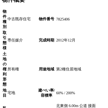
物
件
中古既存住宅
物件番号
7825406
種
別
取
引
専任媒介
完成時期
2012年12月
態
様
土
地
の
権
所有権
用途地域
第2種住居地域
利
形
態
地
建ぺい率/
宅地
60% / 200%
目
容積率
北東側 6.00m 公道 接面