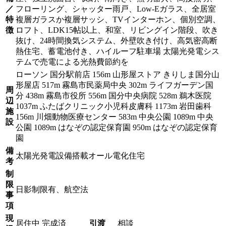
／
フローリング、シャッター雨戸、Low-Eガラス、全居室
特
複層ガラスか複層サッシ、TVインターホン、個別空調、
徴
ロフト、LDK15帖以上、和室、リビングイン階段、吹き
抜け、24時間換気システム、外壁吹き付け、高気密高断
熱住宅、蓄電池付き、ハイルーフ駐車場 太陽光発電シス
テムで売電による光熱費節約を
ローソン 国分駅前店 156m 山形屋ストア きりしま国分山
形屋店 517m 霧島市民薬局中央 302m ライフガーデン国
周
分 438m 霧島市役所 556m 国分中央病院 528m 鵜木医院
辺
1037m ふたばクリニック小児科皮膚科 1173m 岩田歯科
施
156m 川畑動物医療センター 583m 中央公園 1089m 中央
設
公園 1089m はなぞの認定保育園 950m はなぞの認定保育
園
備
太陽光発電設備搭載オール電化住宅
考
制
限
日影制限有、航空法
事
項
現
居住中
完成済
引渡
相談