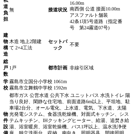
私
16.00m
道
南西側 公道 接面10.00m
無
接道状況
負
アスファルト舗装
担
42条1項5号道路（指定番
号 第24霧道07号)
建
物
木造 地上2階建
セットバ
不要
構
て 2×4工法
ック
造
総
戸
1戸
都市計画
非線引区域
数
学
霧島市立国分小学校 1061m
校
霧島市立舞鶴中学校 1592m
都市ガス 公営水道 公共下水 ユニットバス 水洗トイレ 陽
当り良好、閑静な住宅地、前面道路6m以上、平坦地、駐
車場2台分、オール電化、上水道、電気、下水道、太陽
物
光発電システム、食器洗乾燥機、対面式キッチン、シス
件
テムキッチン、IHクッキングヒーター、給湯、追焚き給
設
湯、浴室暖房、浴室乾燥機、バス1坪以上、温水洗浄便
備
座、独立洗面台、収納、南向き、照明器具、間接照明、