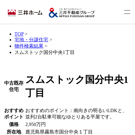
TOP
>
宅地・分譲住宅
>
物件検索結果
>
スムストック国分中央1丁目
スムストック国分中央1
中古既存
住宅
丁目
おすすめ
おすすめのポイント：南向きの明るいLDKと、
ポイント
並列2台駐車可能なゆとりある平屋です。
価格
2,950
万円
所在地
鹿児島県霧島市国分中央１丁目