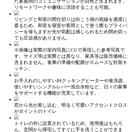
た家族間のコミュニケーションが自然と生まれます。
リモートワークや趣味に没頭することも可能。
リビングと和室の間仕切りは向こう側の視線を適度に
遮るため、和室を寝室や客間として使う際もプライバ
シーを保ちますが光や気配は感じられるため閉め切っ
ても圧迫感がありません。
※画像は実際の室内写真にCGで再現した参考写真で
す、サイズ等は実際とは異なり、家具等は販売価格に
含まれません。食事の準備や配膳がスムーズな対面キ
ッチン。
お手入れのしやすいIHクッキングヒーターや食洗器、
使いやすいシングルレバー混合水栓など、日々の家事
をサポートする機能が充実しています。
窓から光が差し込む、明るく可愛いアクセントクロス
がポイントのトイレ
トイレの外に設置されているため、使用後はもちろ
ん、玄関から帰宅してすぐに手を洗うことができま