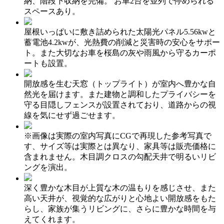
納、階段下収納を完備。 お車2台を並列で停められる
スペースあり。
屋根いっぱいに敷き詰められた太陽光パネル5.56kwと
蓄電池4.2kwが、光熱費の削減と災害時の安心をサポー
ト。また大切なお車を桜島の灰や雨風から守るカーポ
ートも設置。
開放感を生む天窓（トップライト）が室内へ豊かな自
然光を届けます。また建物と調和したプライバシーを
守る目隠しフェンスが設置されており、道路からの視
線を気にせず過ごせます。
※画像は実際の室内写真にCGで再現した参考写真で
す、サイズ等は実際とは異なり、家具等は販売価格に
含まれません。木目調クロスの勾配天井で明るいリビ
ングを演出。
深く豊かな木目が上質な木の温もりを感じさせ、また
高い天井が、視覚的な広がりと心地よい開放感をもた
らし、家族が集うリビングに、さらに豊かな時間を与
えてくれます。