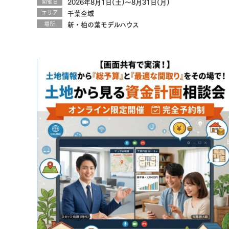
開催日
2026年8月1日(土)～8月31日(月)
エリア
千葉全域
場所
新・柏の葉モデルハウス