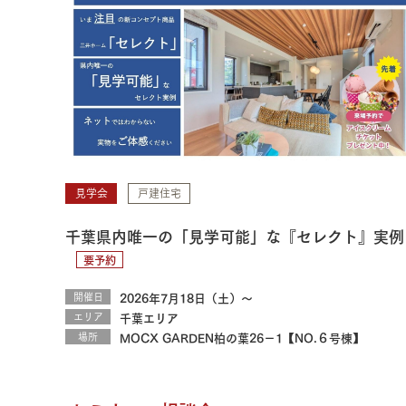
見学会
戸建住宅
千葉県内唯一の「見学可能」な『セレクト』実例
要予約
開催日
2026年7月18日（土）～
エリア
千葉エリア
場所
MOCX GARDEN柏の葉26－1【NO.６号棟】