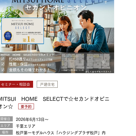
セミナー・相談会
戸建住宅
MITSUI HOME SELECTで☆セカンドオピニ
オン☆
要予約
開催日
2026年6月13日～
エリア
千葉エリア
場所
松戸第一モデルハウス「ハウジングプラザ松戸」内