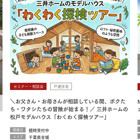
セミナー・相談会
戸建住宅
＼お父さん・お母さんが相談している間、ボクた
ち・ワタシたちの冒険が始まる！／ 三井ホームの
松戸モデルハウス「わくわく探検ツアー」
開催日
随時受付中
エリア
千葉県全域