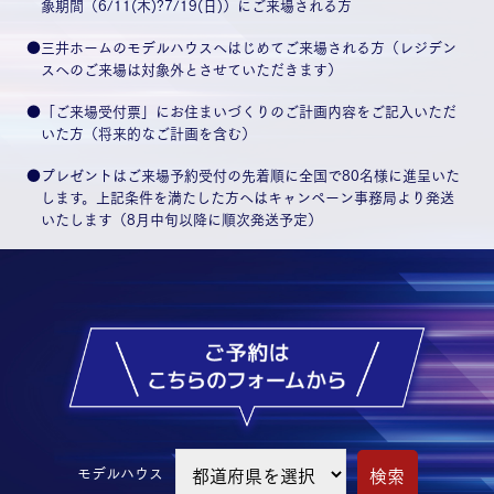
象期間（6/11(木)?7/19(日)）にご来場される方
●三井ホームのモデルハウスへはじめてご来場される方（レジデン
スへのご来場は対象外とさせていただきます）
●「ご来場受付票」にお住まいづくりのご計画内容をご記入いただ
いた方（将来的なご計画を含む）
●プレゼントはご来場予約受付の先着順に全国で80名様に進呈いた
します。上記条件を満たした方へはキャンペーン事務局より発送
いたします（8月中旬以降に順次発送予定）
検索
モデルハウス