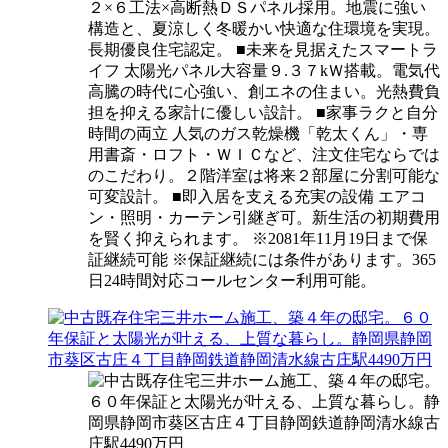
２×６工法×高断熱ＤＳパネル採用。地震に強い
構造と、夏涼しく冬暖かい快適な住環境を実現。
長期優良住宅認定。 ■未来を見据えたスマートラ
イフ 太陽光パネル大容量９.３７kＷ搭載。電気代
高騰の時代に心強い、創エネの住まい。光熱費負
担を抑える家計に優しい設計。 ■家事ラクと自分
時間の両立 人気のガス乾燥機「乾太くん」・専
用書斎・ロフト・ＷＩＣなど、注文住宅ならでは
のこだわり。２階洋室は将来２部屋に分割可能な
可変設計。 ■即入居を支える充実の設備 エアコ
ン・照明・カーテン引継ぎ可。新生活の初期費用
を賢く抑えられます。 ※2081年11月19日まで保
証継続可能 ※保証継続には条件があります。365
日24時間対応コールセンター利用可能。