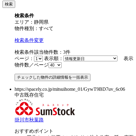
検索条件
エリア：静岡県
物件種別：すべて
検索条件変更
検索条件該当物件数：
3
件
ページ：
表示順：
表示
物件数／ページ
https://spacely.co.jp/mitsuihome_01/GywT9BD7uv_6c06
中古既存住宅
掛川市秋葉路
おすすめポイント