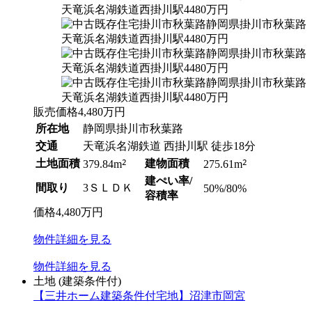
販売価格
4,480
万円
所在地
静岡県掛川市秋葉路
交通
天竜浜名湖鉄道 西掛川駅 徒歩18分
土地面積
2
建物面積
2
379.84m
275.61m
建ぺい率/
間取り
3ＳＬＤＫ
50%/80%
容積率
価格
4,480
万円
物件
詳細
を見る
物件
詳細
を見る
土地
(建築条件付)
【三井ホーム建築条件付宅地】沼津市岡宮