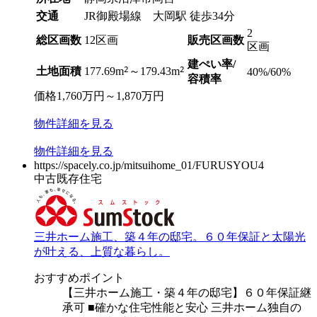
交通
JR御殿場線 大岡駅 徒歩34分
2
総区画数
12区画
販売区画数
区画
建ぺい率/
2
2
土地面積
177.69m
～179.43m
40%/60%
容積率
価格
1,760
万円
～
1,870
万円
物件
詳細
を見る
物件
詳細
を見る
https://spacely.co.jp/mitsuihome_01/FURUSYOU4
中古既存住宅
三井ホーム施工、築４年の邸宅。６０年保証と太陽光
が叶える、上質な暮らし。
おすすめポイント
【三井ホーム施工・築４年の邸宅】６０年保証継
承可 ■確かな住宅性能と安心 三井ホーム独自の