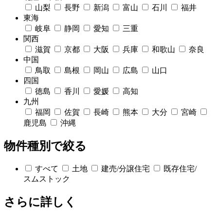
山梨
長野
新潟
富山
石川
福井
東海
岐阜
静岡
愛知
三重
関西
滋賀
京都
大阪
兵庫
和歌山
奈良
中国
鳥取
島根
岡山
広島
山口
四国
徳島
香川
愛媛
高知
九州
福岡
佐賀
長崎
熊本
大分
宮崎
鹿児島
沖縄
物件種別で絞る
すべて
土地
建売/分譲住宅
既存住宅/
スムストック
さらに詳しく