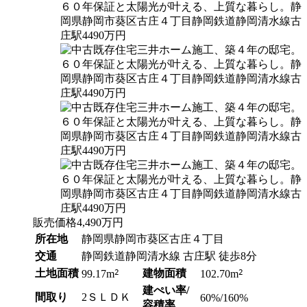
販売価格
4,490
万円
所在地
静岡県静岡市葵区古庄４丁目
交通
静岡鉄道静岡清水線 古庄駅 徒歩8分
土地面積
2
建物面積
2
99.17m
102.70m
建ぺい率/
間取り
2ＳＬＤＫ
60%/160%
容積率