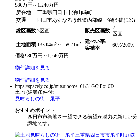
980
万円
～
1,240
万円
所在地
三重県四日市市泊山崎町
交通
四日市あすなろう鉄道内部線 泊駅 徒歩2分
2
総区画数
3区画
販売区画数
区画
建ぺい率/
2
2
土地面積
133.04m
～158.71m
60%/200%
容積率
価格
980
万円
～
1,240
万円
物件
詳細
を見る
物件
詳細
を見る
https://spacely.co.jp/mitsuihome_01/31GCiEou6D
土地
(建築条件付)
見晴らしの街 尾平
おすすめポイント
四日市市街地を一望できる羨望が魅力の新しい分
譲地です。