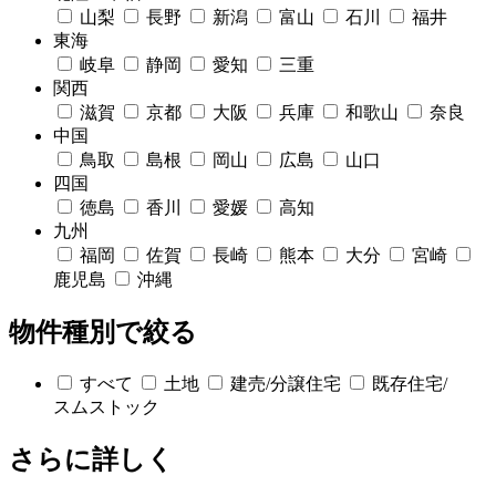
山梨
長野
新潟
富山
石川
福井
東海
岐阜
静岡
愛知
三重
関西
滋賀
京都
大阪
兵庫
和歌山
奈良
中国
鳥取
島根
岡山
広島
山口
四国
徳島
香川
愛媛
高知
九州
福岡
佐賀
長崎
熊本
大分
宮崎
鹿児島
沖縄
物件種別で絞る
すべて
土地
建売/分譲住宅
既存住宅/
スムストック
さらに詳しく