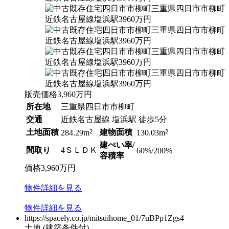
販売価格
3,960
万円
所在地
三重県四日市市柳町
交通
近鉄名古屋線 塩浜駅 徒歩5分
土地面積
2
建物面積
2
284.29m
130.03m
建ぺい率/
間取り
4ＳＬＤＫ
60%/200%
容積率
価格
3,960
万円
物件
詳細
を見る
物件
詳細
を見る
https://spacely.co.jp/mitsuihome_01/7uBPp1Zgs4
土地
(建築条件付)