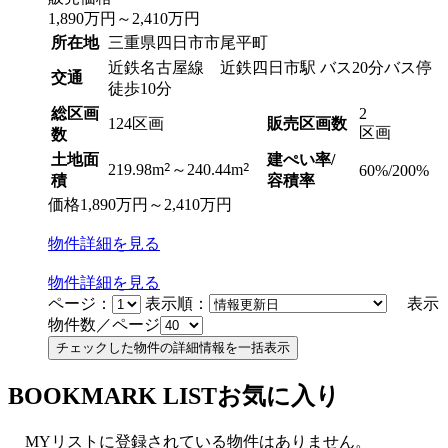
1,890
万円
～
2,410
万円
所在地
三重県四日市市尾平町
近鉄名古屋線 近鉄四日市駅 バス20分バス停
交通
徒歩10分
総区画
2
124区画
販売区画数
区画
数
土地面
建ぺい率/
2
2
219.98m
～240.44m
60%/200%
積
容積率
価格
1,890
万円
～
2,410
万円
物件
詳細
を見る
物件
詳細
を見る
ページ：
表示順：
表示
物件数／ページ
BOOKMARK LIST
お気に入り
MYリストに登録されている物件はありません。