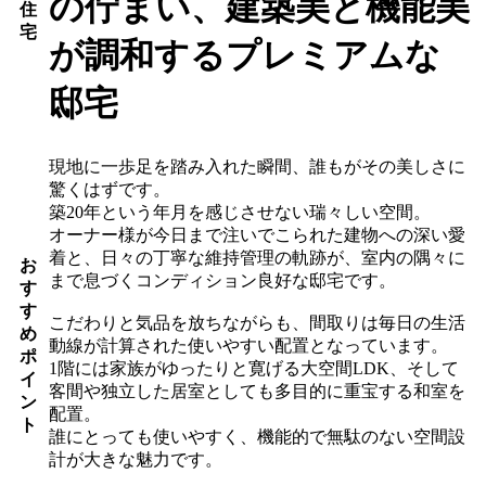
の佇まい、建築美と機能美
住
宅
が調和するプレミアムな
邸宅
現地に一歩足を踏み入れた瞬間、誰もがその美しさに
驚くはずです。
築20年という年月を感じさせない瑞々しい空間。
オーナー様が今日まで注いでこられた建物への深い愛
着と、日々の丁寧な維持管理の軌跡が、室内の隅々に
お
まで息づくコンディション良好な邸宅です。
す
す
こだわりと気品を放ちながらも、間取りは毎日の生活
め
動線が計算された使いやすい配置となっています。
ポ
1階には家族がゆったりと寛げる大空間LDK、そして
イ
客間や独立した居室としても多目的に重宝する和室を
ン
配置。
ト
誰にとっても使いやすく、機能的で無駄のない空間設
計が大きな魅力です。