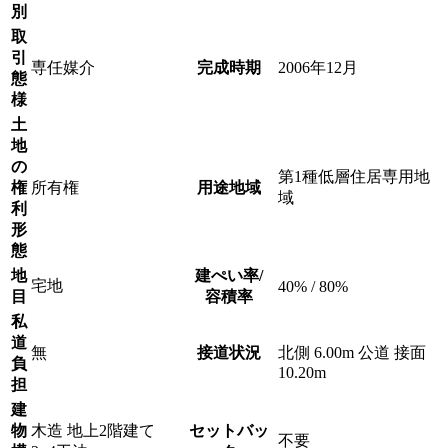
別
取
引
専任媒介
完成時期
2006年12月
態
様
土
地
の
第1種低層住居専用地
権
所有権
用途地域
域
利
形
態
地
建ぺい率/
宅地
40% / 80%
目
容積率
私
道
無
接道状況
北側 6.00m 公道 接面
負
10.20m
担
建
物
木造 地上2階建て
セットバッ
不要