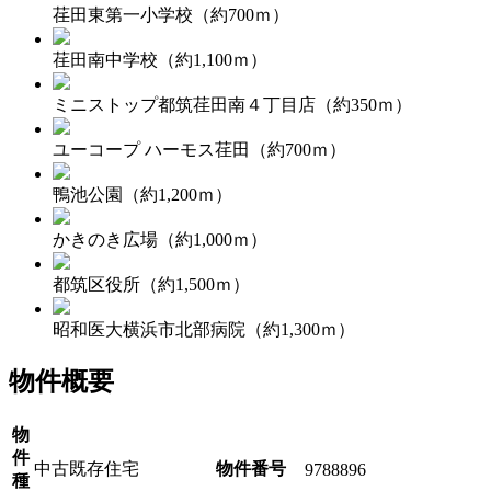
荏田東第一小学校（約700ｍ）
荏田南中学校（約1,100ｍ）
ミニストップ都筑荏田南４丁目店（約350ｍ）
ユーコープ ハーモス荏田（約700ｍ）
鴨池公園（約1,200ｍ）
かきのき広場（約1,000ｍ）
都筑区役所（約1,500ｍ）
昭和医大横浜市北部病院（約1,300ｍ）
物件概要
物
件
中古既存住宅
物件番号
9788896
種