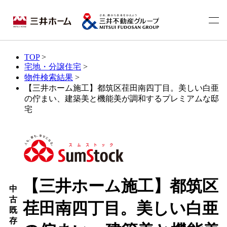
TOP
>
宅地・分譲住宅
>
物件検索結果
>
【三井ホーム施工】都筑区荏田南四丁目。美しい白亜
の佇まい、建築美と機能美が調和するプレミアムな邸
宅
【三井ホーム施工】都筑区
中
古
荏田南四丁目。美しい白亜
既
存