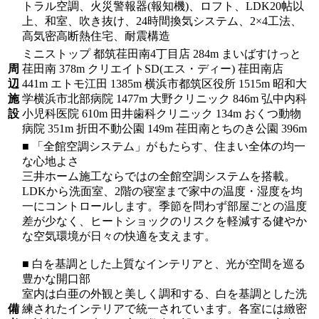
トラル空調、火災警報器(報知機)、ロフト、LDK20帖以
上、和室、吹き抜け、24時間換気システム、2×4工法、
高気密高断熱住宅、耐震構造
ミニストップ 都筑荏田南4丁目店 284m まいばすけっと
周
荏田南 378m クリエイトSD(エス・ディー) 荏田南店
辺
441m エトモ江田 1385m 横浜市都筑区役所 1515m 昭和大
施
学横浜市北部病院 1477m 大野クリニック 846m 弘中内科
設
小児科医院 610m 田井歯科クリニック 134m おくつ動物
病院 351m 折田不動公園 149m 荏田南とちのき公園 396m
■ 「全館空調システム」がもたらす、住まい全体の均一
な心地よさ
三井ホーム施工ならではの全館空調システムを搭載。
LDKから洗面室、2階の寝室まで家中の温度・湿度を均
一にコントロールします。季節を問わず部屋ごとの温度
差が少なく、ヒートショックのリスクを軽減する健やか
な空気環境が日々の快適を支えます。
■ 白を基調とした上質なインテリアと、光が空間を巡る
豊かな開口部
室内は白亜の外観と美しく調和する、白を基調とした洗
備
練されたインテリアで統一されています。各室には緻密