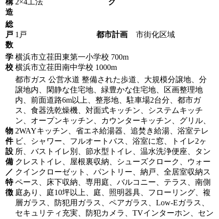
構
2×4工法
ク
造
総
戸
1戸
都市計画
市街化区域
数
学
横浜市立荏田東第一小学校 700m
校
横浜市立荏田南中学校 1000m
都市ガス 公営水道 整備された歩道、大規模分譲地、分
譲地内、閑静な住宅地、緑豊かな住宅地、区画整理地
内、前面道路6m以上、整形地、駐車場2台分、都市ガ
ス、食器洗乾燥機、対面式キッチン、システムキッチ
ン、オープンキッチン、カウンターキッチン、グリル、
物
2WAYキッチン、省エネ給湯器、追焚き給湯、浴室テレ
件
ビ、シャワー、フルオートバス、浴室に窓、トイレ2ヶ
設
所、バストイレ別、節水型トイレ、温水洗浄便座、タン
備
クレストイレ、屋根裏収納、シューズクローク、ウォー
／
クインクローゼット、パントリー、納戸、全居室収納ス
特
ペース、床下収納、専用庭、バルコニー、テラス、南側
徴
庭あり、庭10坪以上、庭、照明器具、フローリング、複
層ガラス、防犯用ガラス、ペアガラス、Low-Eガラス、
セキュリティ充実、防犯カメラ、TVインターホン、セン