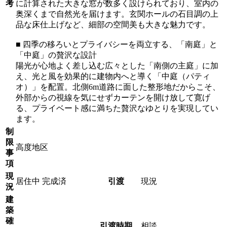
考
に計算された大きな窓が数多く設けられており、室内の
奥深くまで自然光を届けます。玄関ホールの石目調の上
品な床仕上げなど、細部の空間美も大きな魅力です。
■ 四季の移ろいとプライバシーを両立する、「南庭」と
「中庭」の贅沢な設計
陽光が心地よく差し込む広々とした「南側の主庭」に加
え、光と風を効果的に建物内へと導く「中庭（パティ
オ）」を配置。北側6m道路に面した整形地だからこそ、
外部からの視線を気にせずカーテンを開け放して寛げ
る、プライベート感に満ちた贅沢なゆとりを実現してい
ます。
制
限
高度地区
事
項
現
居住中
完成済
引渡
現況
況
建
築
確
引渡時期
相談