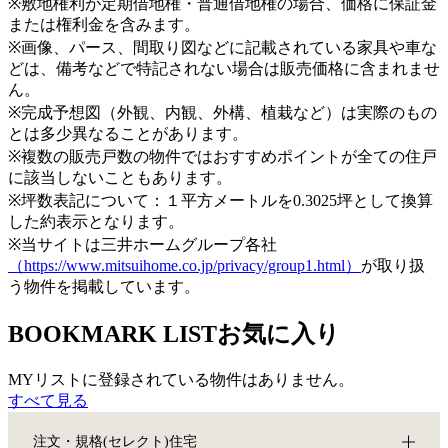
※敷地権利が定期借地権・普通借地権の場合、価格に保証金
または権利金を含みます。
※画像、パース、間取り図などに記載されている家具や車な
どは、備考などで特記されない場合は販売価格に含まれませ
ん。
※完成予想図（外観、内観、外構、植栽など）は実際のもの
とは多少異なることがあります。
※複数の販売戸数の物件ではおすすめポイントが全ての住戸
に該当しないこともあります。
※坪数表記について：１平方メートルを0.3025坪として換算
した約表示となります。
※当サイトは三井ホームグループ各社
（https://www.mitsuihome.co.jp/privacy/group1.html）
が取り扱
う物件を掲載しています。
BOOKMARK LIST
お気に入り
MYリストに登録されている物件はありません。
すべて見る
注文・規格(セレクト)住宅