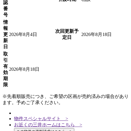
認
番
号
情
報
次回更新予
更
2026年8月4日
2026年8月18日
定日
新
日
取
引
有
2026年8月18日
効
期
限
※先着順販売につき、ご希望の区画が売約済みの場合があり
ます。予めご了承ください。
物件スペシャルサイト >
お近くの三井ホームはこちら >