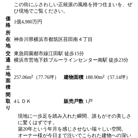
この街にふさわしい正統派の風格を持つ住まいを、ぜ
ひ現地でご覧ください。
価
1
億
4,980
万円
格
所
在
神奈川県横浜市都筑区荏田南４丁目
地
交
東急田園都市線
江田駅
徒歩15分
通
横浜市営地下鉄ブルーライン
センター南駅
徒歩23分
土
地
2
2
建物面積
257.06
m
（77.76坪）
188.90
m
（57.14坪）
面
積
間
取
4ＬＤＫ
販売戸数
1戸
り
現地に一歩足を踏み入れた瞬間、誰もがその美しさ
に驚くはずです。
築20年という年月を感じさせない瑞々しい空間。
オーナー様が今日まで注いでこられた建物への深い