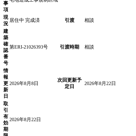
事
項
現
居住中
完成済
引渡
相談
況
建
築
確
第ERI-21026393号
引渡時期
相談
認
番
号
情
報
次回更新予
更
2026年8月8日
2026年8月22日
定日
新
日
取
引
有
2026年8月22日
効
期
限