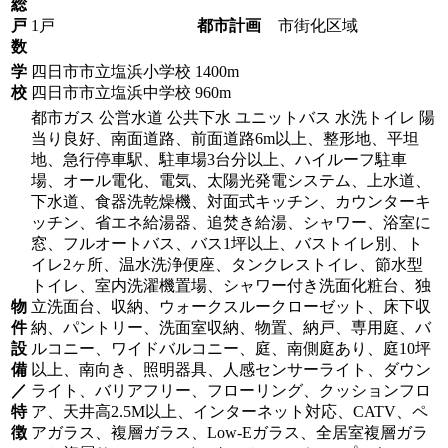
総
戸
1戸
都市計画
市街化区域
数
学
四日市市立塩浜小学校 1400m
校
四日市市立塩浜中学校 960m
都市ガス 公営水道 公共下水 ユニットバス 水洗トイレ 陽
当り良好、南面道路、前面道路6m以上、整形地、平坦
地、急行停車駅、駐車場3台分以上、ハイルーフ駐車
場、オール電化、電気、太陽光発電システム、上水道、
下水道、食器洗乾燥機、対面式キッチン、カウンターキ
ッチン、省エネ給湯器、追焚き給湯、シャワー、浴室に
窓、フルオートバス、バス1坪以上、バストイレ別、ト
イレ2ヶ所、温水洗浄便座、タンクレストイレ、節水型
トイレ、室内洗濯機置場、シャワー付き洗面化粧台、独
物
立洗面台、収納、ウォークスルークローゼット、床下収
件
納、パントリー、洗面室収納、物置、納戸、専用庭、バ
設
ルコニー、ワイドバルコニー、庭、南側庭あり、庭10坪
備
以上、南向き、照明器具、人感センサーライト、ダウン
／
ライト、バリアフリー、フローリング、クッションフロ
特
ア、天井高2.5M以上、インターネット対応、CATV、ペ
徴
アガラス、複層ガラス、Low-Eガラス、全居室複層ガラ