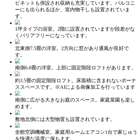
ビネットも併設され収納も充実しています。バルコニ
ーにも出られるほか、室内物干しも設置されていま
す。
1坪タイプの浴室。2階に設置されていますが段差がな
くバリアフリーになっています。
北東側7.5畳の洋室。2方向に窓があり通風が良好で
す。
南側6.6畳の洋室。上部に固定階段ロフトがあります。
約3.5畳の固定階段ロフト。床面積に含まれないボーナ
ススペースです。※AIによる画像加工を行っています
南側に広がる大きなお庭のスペース。家庭菜園も楽し
めます。
敷地北側には大型物置も設置されています。
全館空調機械室。家庭用ルームエアコン1台で家じゅう
を快適な温度に保ちます。