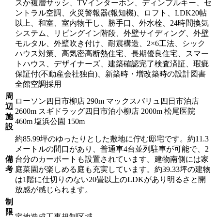
スか複層サッシ、TVインターホン、ディンプルキー、セ
ントラル空調、火災警報器(報知機)、ロフト、LDK20帖
以上、和室、室内物干し、勝手口、外水栓、24時間換気
システム、リビングイン階段、外壁サイディング、外壁
モルタル、外壁吹き付け、耐震構造、2×6工法、シック
ハウス対策、高気密高断熱住宅、長期優良住宅、スマー
トハウス、デザイナーズ、建築確認完了検査済証、瑕疵
保証付(不動産会社独自)、新築時・増改築時の設計図書
全館空調採用
周
ローソン四日市柳店 290m マックスバリュ四日市泊店
辺
2600m スギドラッグ四日市泊小柳店 2000m 松尾医院
施
460m 塩浜公園 150m
設
約85.99坪のゆったりとした敷地に佇む邸宅です。約11.3
メートルの間口があり、普通車4台並列駐車が可能で、2
備
台分のカーポートも設置されています。建物南側には家
考
庭菜園が楽しめる庭も充実しています。約39.33坪の建物
は1階に仕切りのない20畳以上のLDKがあり明るさと開
放感が感じられます。
制
限
宅地造成工事規制区域