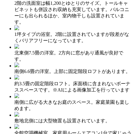
2階の洗面室は幅1,200とゆとりのサイズ。トールキャ
ビネットも併設され収納も充実しています。バルコニ
ーにも出られるほか、室内物干しも設置されていま
す。
1坪タイプの浴室。2階に設置されていますが段差がな
くバリアフリーになっています。
北東側7.5畳の洋室。2方向に窓があり通風が良好で
す。
南側6.6畳の洋室。上部に固定階段ロフトがあります。
約3.5畳の固定階段ロフト。床面積に含まれないボーナ
ススペースです。※AIによる画像加工を行っています
南側に広がる大きなお庭のスペース。家庭菜園も楽し
めます。
敷地北側には大型物置も設置されています。
全館空調機械室。家庭用ルームエアコン1台で家じゅう