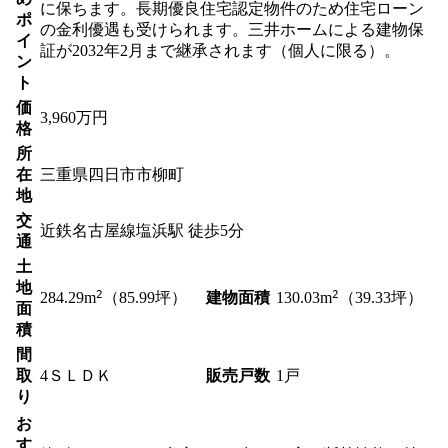
に保ちます。長期優良住宅認定物件のため住宅ローン
ポ
の金利優遇も受けられます。三井ホームによる建物保
イ
証が2032年2月まで継承されます（個人に限る）。
ン
ト
価
3,960
万円
格
所
在
三重県四日市市柳町
地
交
近鉄名古屋線
塩浜駅
徒歩5分
通
土
地
2
2
建物面積
284.29
m
（85.99坪）
130.03
m
（39.33坪）
面
積
間
取
4ＳＬＤＫ
販売戸数
1戸
り
お
す