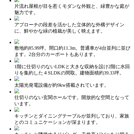
片流れ屋根が目を惹くモダンな外観と、緑豊かな庭が
魅力です。
アプローチの段差を活かした立体的な外構デザイン
に、鮮やかな緑の植栽が美しく映えます。
敷地約85.99坪。間口約11.3m。普通車が4台並列に並び
ます。2台分のカーポートもあります。
1階に仕切りのないLDKと大きな収納を設け2階に水回
りを集約した４SLDKの間取。建物面積約39.33坪。
太陽光発電設備が約9kw搭載されています。
仕切りのない玄関ホールです。開放的な空間となって
います。
キッチンとダイニングテーブルが並列しており、家族
とのコミュニケーションが深まります。