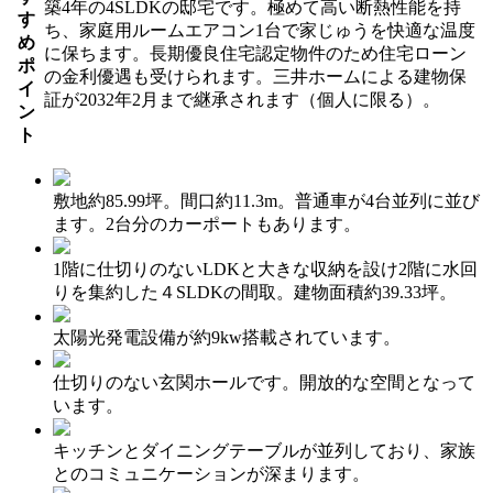
築4年の4SLDKの邸宅です。極めて高い断熱性能を持
す
ち、家庭用ルームエアコン1台で家じゅうを快適な温度
め
に保ちます。長期優良住宅認定物件のため住宅ローン
ポ
の金利優遇も受けられます。三井ホームによる建物保
イ
証が2032年2月まで継承されます（個人に限る）。
ン
ト
敷地約85.99坪。間口約11.3m。普通車が4台並列に並び
ます。2台分のカーポートもあります。
1階に仕切りのないLDKと大きな収納を設け2階に水回
りを集約した４SLDKの間取。建物面積約39.33坪。
太陽光発電設備が約9kw搭載されています。
仕切りのない玄関ホールです。開放的な空間となって
います。
キッチンとダイニングテーブルが並列しており、家族
とのコミュニケーションが深まります。