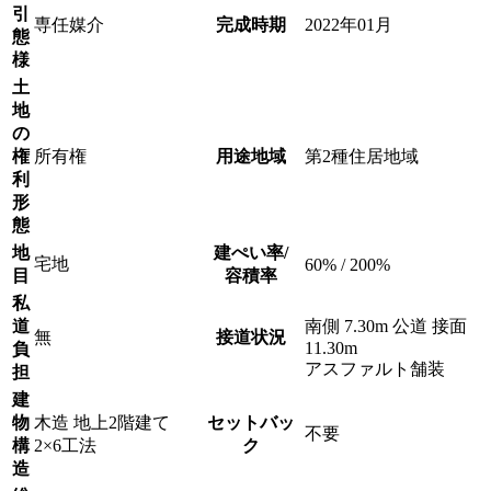
引
専任媒介
完成時期
2022年01月
態
様
土
地
の
権
所有権
用途地域
第2種住居地域
利
形
態
地
建ぺい率/
宅地
60% / 200%
目
容積率
私
道
南側 7.30m 公道 接面
無
接道状況
11.30m
負
アスファルト舗装
担
建
物
木造 地上2階建て
セットバッ
不要
構
2×6工法
ク
造