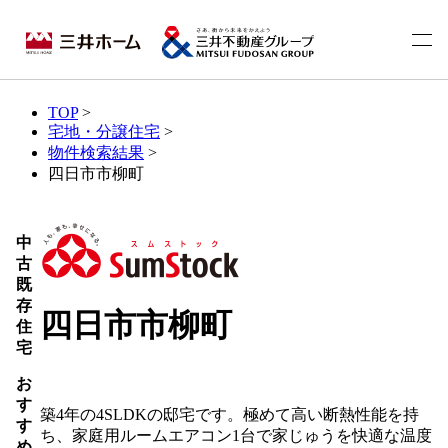
TOP
>
宅地・分譲住宅
>
物件検索結果
>
四日市市柳町
中
古
既
存
四日市市柳町
住
宅
お
す
築4年の4SLDKの邸宅です。極めて高い断熱性能を持
す
ち、家庭用ルームエアコン1台で家じゅうを快適な温度
め