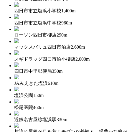
四日市市立塩浜小学校1,400m
四日市市立塩浜中学校960m
ローソン四日市柳店290m
マックスバリュ四日市泊店2,600m
スギドラッグ四日市泊小柳店2,000m
四日市中里郵便局350m
JAみえきた塩浜610m
塩浜公園150m
松尾医院460m
近鉄名古屋線塩浜駅330m
片流れ屋根が目を惹くモダンな外観と、緑豊かな庭が