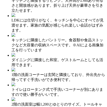
キッチンと隣接するリビング。天井高が2.6mあり明る
さと開放感があります。折り上げ天井が豪華さを引き
立たせます。
LDKには仕切りがなく、キッチンを中心にすべてが見
渡せます。家族の気配が感じられ楽しい会話がはずみ
ます。
キッチンに隣接したパントリー。食器類や食品ストッ
クなど大容量の収納スペースです。※AIによる画像加
工を行っています
ダイニングに隣接した和室。ゲストルームとしても活
用できます。
1階の洗面コーナーは玄関と隣接しており、外出先から
帰ってすぐ手洗いができ便利です。
トイレはロータンク式で手洗いコーナーが別にありま
すので使い勝手がいいです。
2階の洗面室は幅1,200とゆとりのサイズ。トールキャ