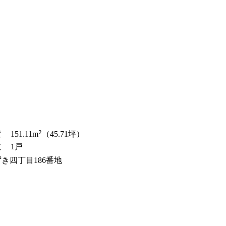
ランドパートナー一覧
商業施設実例
社宅・寮・事務所実例
タログ請求
ご相談デスク
都市建築実例
ク
ク
デスク
せフォーム
2
積
151.11
m
（45.71坪）
デザイン
全館空調
数
1戸
き四丁目186番地