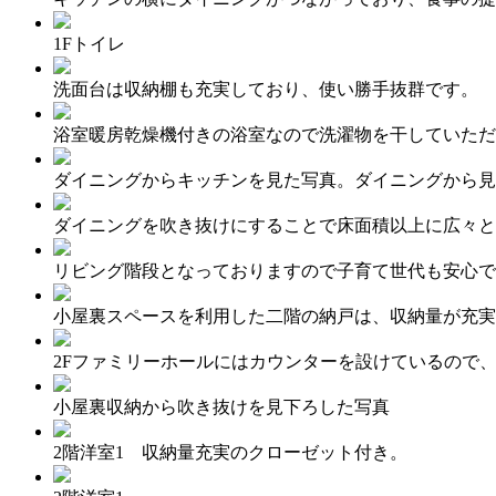
1Fトイレ
洗面台は収納棚も充実しており、使い勝手抜群です。
浴室暖房乾燥機付きの浴室なので洗濯物を干していただ
ダイニングからキッチンを見た写真。ダイニングから見
ダイニングを吹き抜けにすることで床面積以上に広々と
リビング階段となっておりますので子育て世代も安心で
小屋裏スペースを利用した二階の納戸は、収納量が充実
2Fファミリーホールにはカウンターを設けているので
小屋裏収納から吹き抜けを見下ろした写真
2階洋室1 収納量充実のクローゼット付き。