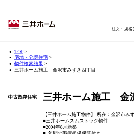
注文・規格
TOP
>
宅地・分譲住宅
>
注文・規格(セレクト)住宅ト
宅地・分譲住宅トップ
賃貸住宅建築トップ
医院建築トップ
木材・建材トップ
リフォームトップ
物件検索結果
>
三井ホーム施工 金沢市みずき四丁目
施設建築トップ
あなたの理想の住まいをかたちに​
三井ホーム施工 金
中古既存住宅
【三井ホーム施工物件】 所在：金沢市みず
宅地/建築条件付宅地
木造マンションMOCXION
実例紹介
リフォームメニュー
事業本部案内
■三井ホームスムストック物件
建売/戸建分譲
木造賃貸住宅MOCXSTYLE
ドクターズ宝箱
事業内容
実例紹介
■2004年8月新築
既存住宅（SumStock）
実例紹介
ドクターズヴォイス
建築実例
選ばれる理由
■1年間の瑕疵担保保証付き