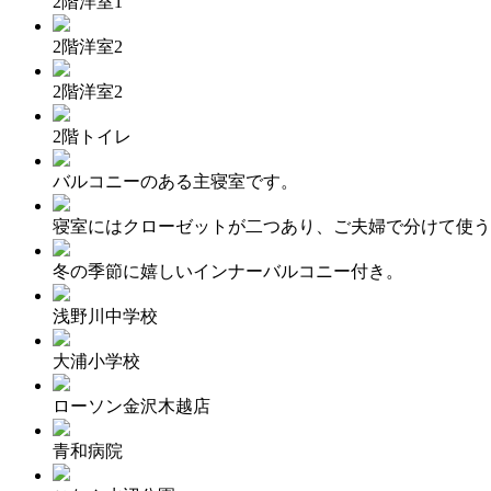
2階洋室1
2階洋室2
2階洋室2
2階トイレ
バルコニーのある主寝室です。
寝室にはクローゼットが二つあり、ご夫婦で分けて使う
冬の季節に嬉しいインナーバルコニー付き。
浅野川中学校
大浦小学校
ローソン金沢木越店
青和病院