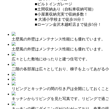
■ビルトインガレージ
お住まいづくりガイド
■土間収納あり（自転車収納可能）
■小屋裏収納充実で収納多数！
■ 大浦小学校まで徒歩16分！
インテリア
暮らし方
■ローソン金沢木越町店まで徒歩5分！
モデルハウス紹介
カタロ
土壁風の外壁はメンテナンス性能にも優れています。
土壁風の外壁はメンテナンス性能にも優れています。
広々とした敷地にゆったりと建つ住宅です。
二階の各部屋は広々としており、梯子を上ってあがる小
リビングとキッチンの間の引き戸は全開にしておくこと
キッチンからリビングを見た写真です。リビングで過ご
キッチンの横にダイニングがつながっており、食事の提