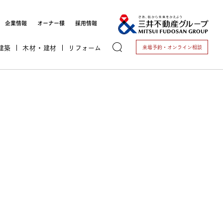
企業情報
オーナー様
採用情報
建築
木材・建材
リフォーム
来場予約・
オンライン相談
トする
これから開業される方
＞ 歯科医院開業支援
＞ 動物病院開業支援