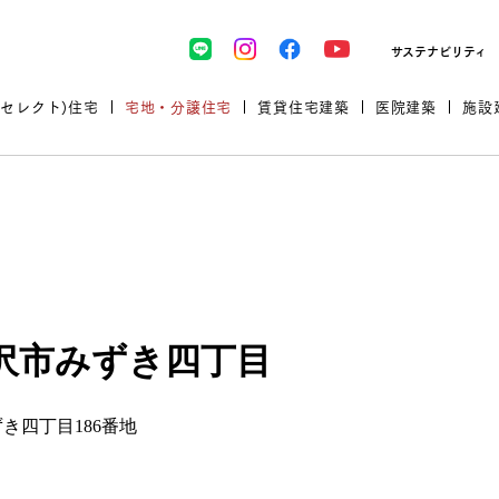
サステナビリティ
(セレクト)住宅
宅地・分譲住宅
賃貸住宅建築
医院建築
施設
ップ
プロが厳選した住まいをセレク
沢市みずき四丁目
き四丁目186番地
土地・建物探しをコンサルティン
イベント＆セミナー
セミナー・相談会情報
万全のサポート
企業向け不動産活用（CRE）
開業のための物件情報
リフォーム実例
取扱商品
グ
セミナー・内覧会レポート
診療圏調査依頼
福祉・介護施設実例
企業向け不動産活用（CRE）
ランドパートナー
文教・保育施設実例