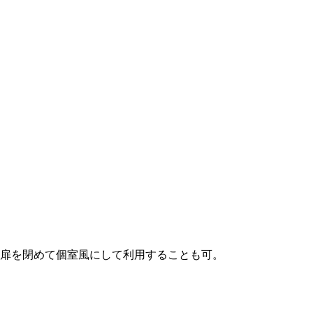
長期保証
モデルハウス紹介・
オンライン相談
土地を探す
全国エリア情報
扉を閉めて個室風にして利用することも可。
カタログ請求