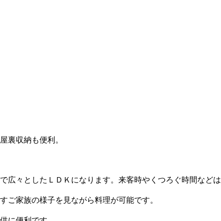
三井ホームワールド
㎥設計
住宅タイプ
こだわり
グ請求
イベント情報
ご相談デスク
屋裏収納も便利。
で広々としたＬＤＫになります。来客時やくつろぐ時間などは
すご家族の様子を見ながら料理が可能です。
供に便利です。