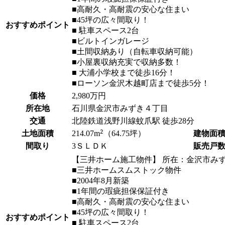
ドクタープランニュース
■高耐久・高耐震の安心な住まい
リフォーム事業所一覧
カ
資料請求
お問い合わせ
■45坪の広々間取り！
おすすめポイント
カタログ請求
ご相談デス
■ 駐車スペース2台
■ビルトインガレージ
モデルハウス紹介
カタログ請求
ご相談デス
ご相談
■土間収納あり（自転車収納可能）
■小屋裏収納充実で収納多数！
カタログ請求
お問い合わ
■ 大浦小学校まで徒歩16分！
■ローソン金沢木越町店まで徒歩5分！
価格
2,980
万円
所在地
石川県金沢市みずき４丁目
交通
北陸鉄道浅野川線
蚊爪駅
徒歩28分
2
土地面積
建物面
214.07
m
（64.75坪）
建築実例
間取り
3ＳＬＤＫ
販売戸
【三井ホーム施工物件】 所在：金沢市みず
■三井ホームスムストック物件
■2004年8月新築
■1年間の瑕疵担保保証付き
■高耐久・高耐震の安心な住まい
■45坪の広々間取り！
おすすめポイント
■ 駐車スペース2台